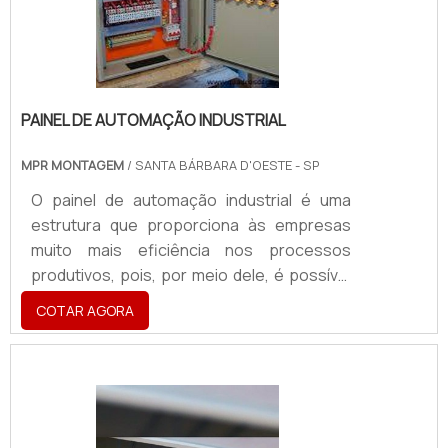
de interesse, é possível conversar com a
equi.
PAINEL DE AUTOMAÇÃO INDUSTRIAL
MPR MONTAGEM
/ SANTA BÁRBARA D'OESTE - SP
O painel de automação industrial é uma
estrutura que proporciona às empresas
muito mais eficiência nos processos
produtivos, pois, por meio dele, é possível
tanto controlar maquinários quanto
COTAR AGORA
também alguns procedimentos. Alguns
deles, são: Sistemas de tratamento d’água;
Refrigeração de ambientes; Acionamento
de equipamentos como bombas;
Gerenciamento de acessos.O painel de