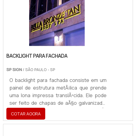
luminosa” e, devido ao grande apelo visual
do item, ele se destaca diante das inúmeras
formas de divulgação, como painéis
convencionais, displays e outdoors..
BACKLIGHT PARA FACHADA
SP SIGN
/ SÃO PAULO - SP
O backlight para fachada consiste em um
painel de estrutura metÃ¡lica que prende
uma lona impressa translÃºcida. Ele pode
ser feito de chapas de aÃ§o galvanizado,
aÃ§o inox ou aÃ§o escovado ou de alumÃ­
COTAR AGORA
nio. As fachadas de aÃ§o galvanizado
oferecem um destaque moderno Ã
fachada.Sobre os materiaisO aÃ§o inox ou