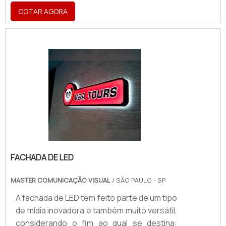
atendimento especializado.Benefícios do
COTAR AGORA
ACMOptar por ACM para fachadas é uma
forma de personalizar a imagem da
empresa, seja interna ou externamente, de
forma total ou parcial. Os benefícios
oferecidos pela ACM fachadas são
inúmeros, como: Fachada mais atraente;
Fácil limpeza; Resistente à corrosão;
Variedade de cores; Entre outros mai.
FACHADA DE LED
MASTER COMUNICAÇÃO VISUAL
/ SÃO PAULO - SP
A fachada de LED tem feito parte de um tipo
de mídia inovadora e também muito versátil,
considerando o fim ao qual se destina: