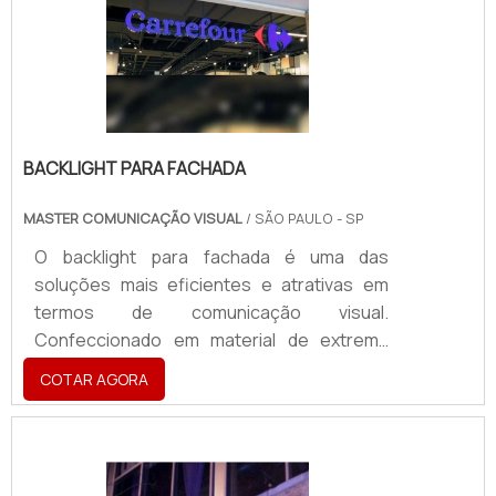
automação também consiste em um
elemento que atua para oferecer
segurança, devido ao fato de ele alocar
todos os dispo.
BACKLIGHT PARA FACHADA
MASTER COMUNICAÇÃO VISUAL
/ SÃO PAULO - SP
O backlight para fachada é uma das
soluções mais eficientes e atrativas em
termos de comunicação visual.
Confeccionado em material de extrema
durabilidade e resistência, esse painel
COTAR AGORA
conta com um feixe luminoso traseiro, que
garante destaque ao letreiro e uma
estética agradável e lúdica. O backlight
também é conhecido como “placa