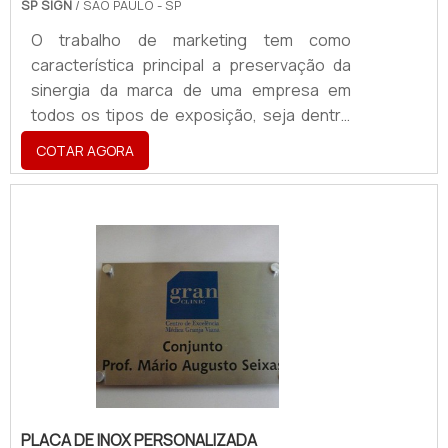
SP SIGN
/ SÃO PAULO - SP
O trabalho de marketing tem como
característica principal a preservação da
sinergia da marca de uma empresa em
todos os tipos de exposição, seja dentro
ou fora do ambiente, em campanhas
COTAR AGORA
publicitárias, eventos e ponto de
venda.Informações adicionais
importantesQuando a marca é gravada em
objetos, por exemplo, é importante
garantir que ela seja reproduzida precisa e
integralmente, sempre de acordo com os
padrões definidos em sua identidade visual.
Nesse contexto, o corte em acrílico a laser
é uma .
PLACA DE INOX PERSONALIZADA