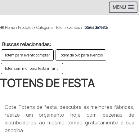
MENU
Home
»
Produtos
»
Categoria - Totem Eventos
»
Totens de festa
Buscas relacionadas:
Totem para evento comprar
Totem de pvc para eventos
Totens em mdf para festa infantil
TOTENS DE FESTA
Cote Totens de festa, descubra as melhores fábricas,
realize um orçamento hoje com dezenas de
distribuidores ao mesmo tempo gratuitamente a sua
escolha