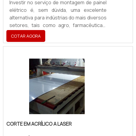
Investir no serviço de montagem de painel
elétrico é, sem dúvida, uma excelente
alternativa para indústrias do mais diversos
setores, tais como agro, farmacêuticas,
alimentícias de óleo e gás, especializadas
COTAR AGORA
em fabricação de equipamentos e
sistemas e assim por diante.Este tipo de
serviço confere às empresas um maior
controle dos sistemas elétricos, pois, nele,
são alocados os mais variados elementos
eletrônicos, garantindo assim mais
segurança por ser justamente esta ação a
responsável por distr.
CORTE EM ACRÍLICO A LASER