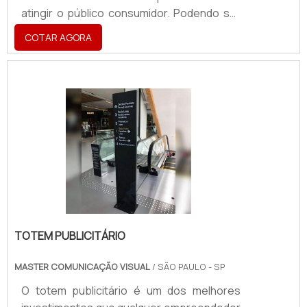
atingir o público consumidor. Podendo ser
um painel mais simples, disposto acima da
COTAR AGORA
porta de entrada de uma loja, com
informativos diversos relacionados a
lançamentos, promoções e etc., ou até
mesmo cobrindo um prédio
inteiro.Ambientes que o produto atua
Fachada de edifícios; Locais com grande
concentração comercial; Fachada de casas
noturnas; Museus; Entre outros.Uma ún.
TOTEM PUBLICITÁRIO
MASTER COMUNICAÇÃO VISUAL
/ SÃO PAULO - SP
O totem publicitário é um dos melhores