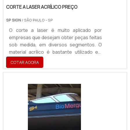
CORTE A LASER ACRÍLICO PREÇO
SP SIGN
/ SÃO PAULO - SP
O corte a laser é muito aplicado por
empresas que desejam obter peças feitas
sob medida, em diversos segmentos. O
material acrílico é bastante utilizado em
acessórios de decoração, móveis,
COTAR AGORA
brinquedos, entre outros.A versatilidade do
corte a laser acrílico preço acessível
permite transformar e criar produtos que
atendem inúmeros objetivos. O
procedimento pode variar de acordo com o
tamanho e o tipo da peça
desejada.Possibilidades e outros
benefíciosPara a fabricação de uma mesa,
por exemplo, o co.