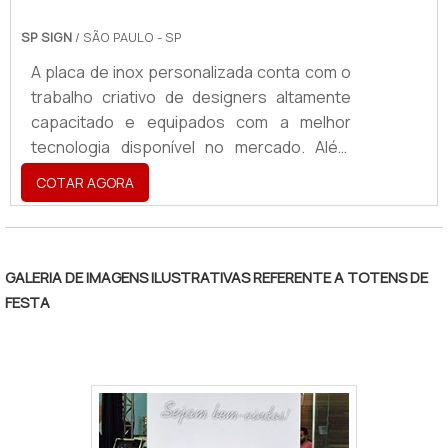
SP SIGN
/ SÃO PAULO - SP
A placa de inox personalizada conta com o
trabalho criativo de designers altamente
capacitado e equipados com a melhor
tecnologia disponível no mercado. Além
disso, durante a instalação do produto,
COTAR AGORA
esses profissionais estão disponíveis para
sanar dúvidas e criar possibilidades e
soluções apropriadas para cada
cliente.Para os clientes que procuram um
GALERIA DE IMAGENS ILUSTRATIVAS REFERENTE A TOTENS DE
material que mescle um aspecto estético
FESTA
sofisticado com praticidade e durabilidade,
a empresa referência no mercado fornece
a placa de inox O item p.