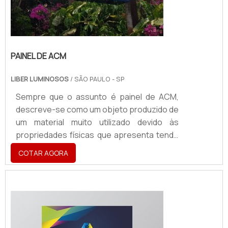
PAINEL DE ACM
LIBER LUMINOSOS
/ SÃO PAULO - SP
Sempre que o assunto é painel de ACM,
descreve-se como um objeto produzido de
um material muito utilizado devido às
propriedades físicas que apresenta tendo
a aplicabilidade em atestar a identidade
COTAR AGORA
visual de uma marca, sendo utilizado para a
criação
de:Fachadas;Totens;Letreiros;Dentre
vários outros acessórios.O PRODUTO
GARANTE UMA SÉRIE DE BENEFÍCIOSO
produto é, hoje, um ponto de extrema