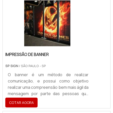
escovado Ã© uma alternativa muito
aplicada na indÃºstria e confere dinamismo
Ã fachada. O alumÃ­nio nÃ£o enferruja e,
por esse motivo, Ã© uma Ã³tima opÃ§Ã£o
para regiÃµes litorÃ¢neas.Vers.
IMPRESSÃO DE BANNER
SP SIGN
/ SÃO PAULO - SP
O banner é um método de realizar
comunicação, e possui como objetivo
realizar uma compreensão bem mais ágil da
mensagem por parte das pessoas que
transitam em determinado
COTAR AGORA
ambiente.Informações adicionais e uso da
impressão de bannerPor esse motivo, ao