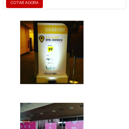
COTAR AGORA
de uma marca, sendo utilizado para a
criação de fachadas, totens, letreiros,
dentre vários outros acessórios.O
PRODUTO OFERECE DIVERSAS
VANTAGENSA placa vem se tornando um
produto de extrema importância para o
segmentos como cafés, restaurantes,
shoppi...
IMAGEM ILUSTRATIVA DE TOTENS DE FESTA