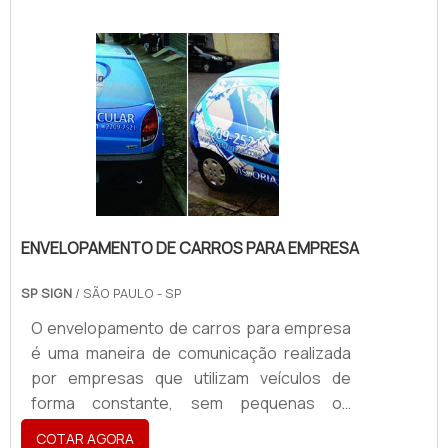
solicitar a impressão do banner, o serviço
deve ser realizado com ótima qualidade,
para não comprometer a visualização do
conteúdo. Caso a impressão não seja bem
feita, as letras e figuras podem sair
borradas, dificultando a leitura e a intenção
de .
ENVELOPAMENTO DE CARROS PARA EMPRESA
SP SIGN
/ SÃO PAULO - SP
O envelopamento de carros para empresa
é uma maneira de comunicação realizada
por empresas que utilizam veículos de
forma constante, sem pequenas ou
grandes frotas, até mesmo um veículo.
COTAR AGORA