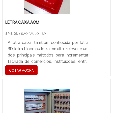
LETRA CAIXA ACM
SP SIGN
/ SÃO PAULO - SP
A letra caixa, também conhecida por letra
3D, letra bloco ou letra em alto-relevo, é um
dos principais métodos para incrementar
fachada de comércios, instituições, entre
outros ambientes. Há inúmeras
COTAR AGORA
possibilidades para a aplicação do
produto.Conheça mais sobre esse
produtoFabricação em outros materiais. O
produto também pode ser fabricado em
outros materiais, como em chapa
galvanizada, aço polido, latão, aço
escovado, PVC expandido e acrílico.Se for