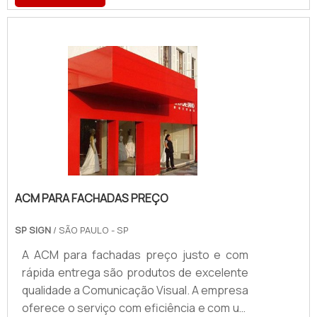
Essas marcas entendem o fluxo dos
veículos como uma oportunidade de de
propagar o nome da empresa.Processos
eficientesEsse tipo de processo deve ser
realizado de maneira profissional, por
empresas habilitadas e experientes. Isso
porque um envelopamento realizado de
maneira imprecisa pode danificar o veículo
e ge.
ACM PARA FACHADAS PREÇO
SP SIGN
/ SÃO PAULO - SP
A ACM para fachadas preço justo e com
rápida entrega são produtos de excelente
qualidade a Comunicação Visual. A empresa
oferece o serviço com eficiência e com um