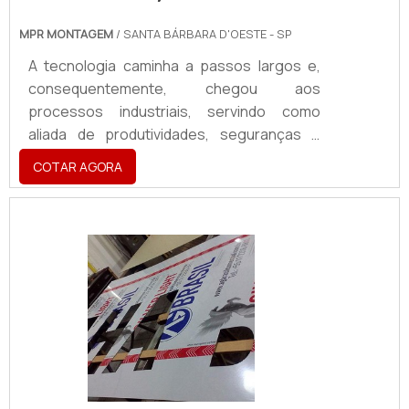
MPR MONTAGEM
/ SANTA BÁRBARA D'OESTE - SP
A tecnologia caminha a passos largos e,
consequentemente, chegou aos
processos industriais, servindo como
aliada de produtividades, seguranças e
comodidades. Os painéis de automação
COTAR AGORA
facilitam o gerenciamento de
equipamentos de pequeno, médio e grande
porte nos mais diferentes cenários da
indústria. Em poucas palavras, o painel
elétrico atua como o cérebro do sistema
elétrico, que comanda diversas atividades
em uma fábrica. O equipamento faz parte
da linha de produção das empresas e
promove uma s.