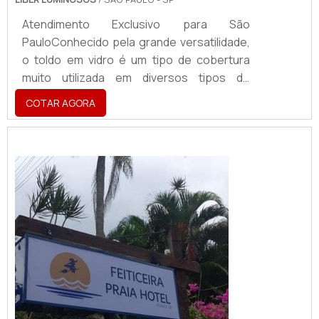
Atendimento Exclusivo para São
PauloConhecido pela grande versatilidade,
o toldo em vidro é um tipo de cobertura
muito utilizada em diversos tipos de
estabelecimentos e pode proteger
COTAR AGORA
pessoas e objetos contra a ação da chuva,
do sol e de outros tipos de intempéries
climáticas. Além de proteger todos que
estão abrigados sob o mesmo. O
PRODUTO GARANTE DIVERSAS
APLICAÇÕESSendo assim, os toldos
podem se tornar ótimas alternativas para
pessoa...