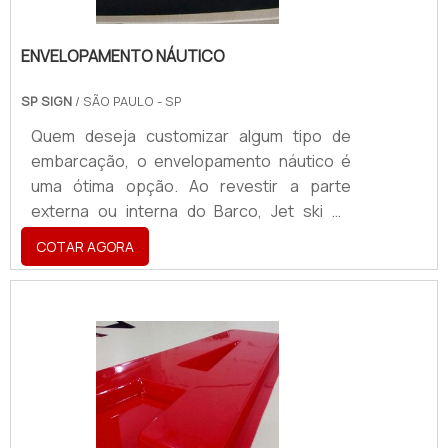
ENVELOPAMENTO NÁUTICO
SP SIGN
/ SÃO PAULO - SP
Quem deseja customizar algum tipo de
embarcação, o envelopamento náutico é
uma ótima opção. Ao revestir a parte
externa ou interna do Barco, Jet ski ou
Lancha, os adesivos oferecem um novo
COTAR AGORA
visual para o veículo.Vantagens do
envelopamento Produto resistente à água
e à salinidade; Fabricado com cores que se
mantêm originais ao longo do tempo; Não
poluente, sem soltar materiais pesados
(como algumas tintas utilizadas em pintura)
no meio ambiente; Fabricados no formato
ideal, de acordo com cada emba.