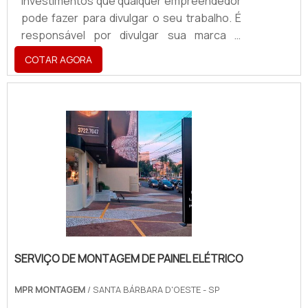
investimentos que qualquer empreendedor
pode fazer para divulgar o seu trabalho. É
responsável por divulgar sua marca e
passar um melhor senso de localização
COTAR AGORA
para os atuais e novos clientes. Por ser
simples, prático e fácil de desenvolver,
muitos são os negócios que optam por
utilizar o totem, como uma porta de entrada
para o mundo da divulgação publicitária e
maior contato com os clientes.Tipos
diferentes disponíveis do totem
Acabamento leitoso: é um mater.
SERVIÇO DE MONTAGEM DE PAINEL ELÉTRICO
MPR MONTAGEM
/ SANTA BÁRBARA D'OESTE - SP