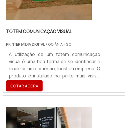
TOTEM COMUNICAÇÃO VISUAL
PRINTER MÍDIA DIGITAL
/ GOIÂNIA - GO
A utilização de um totem comunicação
visual é uma boa forma de se identificar e
sinalizar um comércio, local ou empresa. O
produto é instalado na parte mais visível
possível, e sempre no local mais próximo da
COTAR AGORA
rua de acesso. Isto porque pelo seu
formato e tamanho, ele pode ser visto de
longe, fazendo com que o cliente
identifique a mensagem com rapidez e
facilidade.o produto oferece diversos
modelosO totem de comunicação visual é