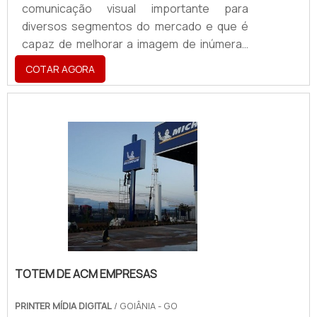
comunicação visual importante para
diversos segmentos do mercado e que é
capaz de melhorar a imagem de inúmeras
empresas, contribuindo para o maior
COTAR AGORA
faturamento das mesmas.Composição do
materialO totem geralemente tem peso
consideravelmente leve e pode ser
facilmente movimentado. Entre os locais
em que esse tipo de totem pode aplicado
se destacam: Shoppings; Cinemas;
Fachadas de comércios; Pontos de ônibus;
Praças públicas.O totem backlight é
formado por uma est.
TOTEM DE ACM EMPRESAS
PRINTER MÍDIA DIGITAL
/ GOIÂNIA - GO