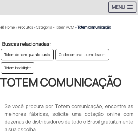
MENU
Home
»
Produtos
»
Categoria - Totem ACM
»
Totem comunicação
Buscas relacionadas:
Totem de acm quanto custa
Onde comprar totem de acm
Totem backlight
TOTEM COMUNICAÇÃO
Se você procura por Totem comunicação, encontre as
melhores fábricas, solicite uma cotação online com
dezenas de distribuidores de todo o Brasil gratuitamente
a sua escolha