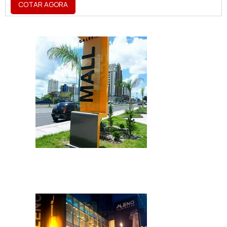
COTAR AGORA
para os atuais e novos clientes. Por ser
simples, prático e fácil de desenvolver,
muitos são os negócios que optam por
utilizar o totem, como uma porta de entrada
para o mundo da divulgação publicitária e
maior contato com os clientes.Tipos di...
IMAGEM ILUSTRATIVA DE TOTEM
COMUNICAÇÃO