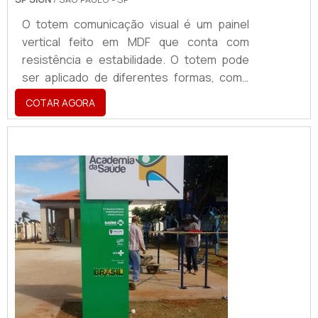
O totem comunicação visual é um painel
vertical feito em MDF que conta com
resistência e estabilidade. O totem pode
ser aplicado de diferentes formas, como
sinalização de propaganda, sinalização
COTAR AGORA
direcional ou instrução, como decoração.
Outro fator positivo, é que o ambiente
ganha um toque a mais de
sofisticação.Empresas atendidas pela SP
Sign Top FM; Rádio Transamérica; Ico
Estacionamentos; Intermédica; Unimed;
Maple Bear; Marco Boni; R...