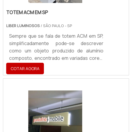
TOTEM ACM EM SP
LIBER LUMINOSOS
/ SÃO PAULO - SP
Sempre que se fala de totem ACM em SP,
simplificadamente pode-se descrever
como um objeto produzido de alumínio
composto, encontrado em variadas cores,
tamanhos e cortes que tem a utilidade de
COTAR AGORA
atestar a identidade visual de uma
marca.MAIS INFORMAÇÕES RELEVANTES
SOBRE O PRODUTOAlém disso, deve servir
como uma ferramenta de sinalização, visto
que é desenvolvido de um modo que
permite fácil visualização e entendimento,
um ponto de extrema importância para
segmentos comerciais, em especial
shoppings, restaurantes e centros de