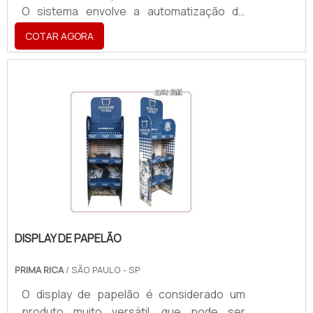
O sistema envolve a automatização de
procedimentos que, antes, eram feitos
COTAR AGORA
manualmente. Os painéis elétricos de
automação são de maior destaque nos
últimos anos, já que pode ser fabricado de
acordo com a necessidade, a rotina ou até
mesmo o funcionamento de cada indústria.
De todo modo, o painel elétrico automação
serve para gerenciar o equipamento
presente na linha de produção das grand.
DISPLAY DE PAPELÃO
PRIMA RICA
/ SÃO PAULO - SP
O display de papelão é considerado um
produto muito versátil, que pode ser