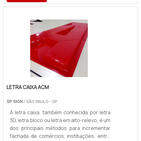
com circulação grande de pessoas. Uma
das grandes vantagens do totem de álcool
gel de pezinho é a fácil e rápida
higienização em espaços públicos,
possibilitando a limpeza sem atrapalhar a
correria do dia a dia. As principais
vantagens oferecidas pelo totem de álcool
em gel são: Projetada para fácil reposiçã.
LETRA CAIXA ACM
SP SIGN
/ SÃO PAULO - SP
A letra caixa, também conhecida por letra
3D, letra bloco ou letra em alto-relevo, é um
dos principais métodos para incrementar
fachada de comércios, instituições, entre