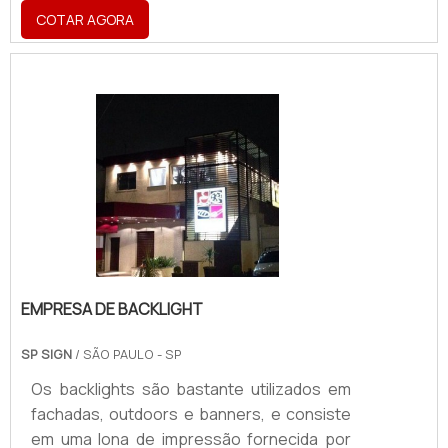
outros ambientes. Há inúmeras
COTAR AGORA
possibilidades para a aplicação do
produto.Conheça mais sobre esse
produtoFabricação em outros materiais. O
produto também pode ser fabricado em
outros materiais, como em chapa
galvanizada, aço polido, latão, aço
escovado, PVC expandido e acrílico.Se for
de interesse, é possível conversar com a
equi.
EMPRESA DE BACKLIGHT
SP SIGN
/ SÃO PAULO - SP
Os backlights são bastante utilizados em
fachadas, outdoors e banners, e consiste
em uma lona de impressão fornecida por