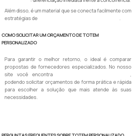
: diferenciação imediata frente à concorrência.
Impacto visual
Além disso, é um material que se conecta facilmente com
estratégias de
.
merchandising e marketing promocional
COMO SOLICITAR UM ORÇAMENTO DE TOTEM
PERSONALIZADO
Para garantir o melhor retorno, o ideal é comparar
propostas de fornecedores especializados. No nosso
site você encontra
,
diversas opções de fabricantes
podendo solicitar orçamentos de forma prática e rápida
para escolher a solução que mais atende às suas
necessidades.
👉 Solicite um orçamento de totem personalizado agora
mesmo e compare fornecedores qualificados!
PERGUNTAS FREQUENTES SOBRE TOTEM PERSONALIZADO