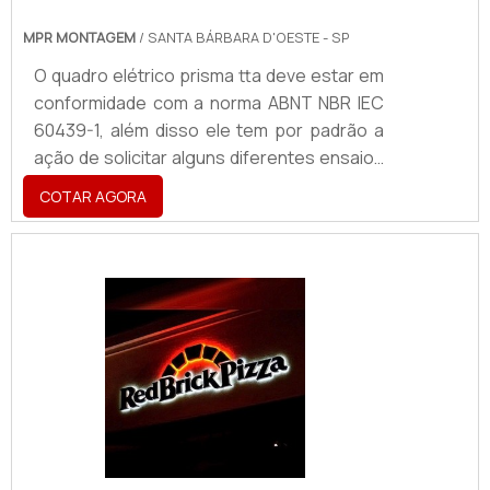
MPR MONTAGEM
/ SANTA BÁRBARA D'OESTE - SP
O quadro elétrico prisma tta deve estar em
conformidade com a norma ABNT NBR IEC
60439-1, além disso ele tem por padrão a
ação de solicitar alguns diferentes ensaios
de tipo. São eles: Propriedades dielétricas;
COTAR AGORA
Corrente suportável de curto-circuito;
Eficácia do circuito de proteção; Grau de
proteção.Já entre os benefícios do quadro
prisma elétrico tta, destaca-se o fato de
que este consiste em um aparato
construído de acordo com um projeto
elétrico e mecânico padrão, cujo
desempenho é garantido .