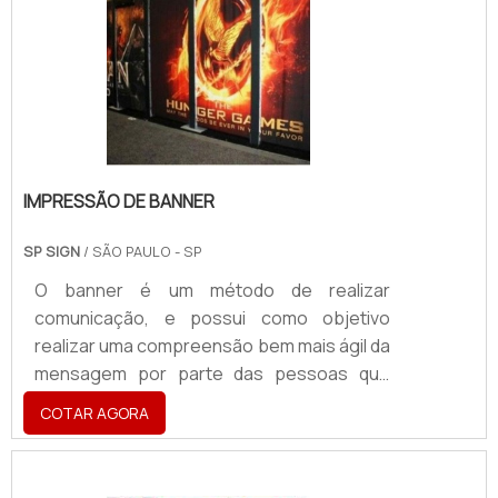
ser de mesa ou então de chão, são
instalados em diferentes locais de um
ambiente para deixar um determinado
produto visível e destacado.INFORM.
IMPRESSÃO DE BANNER
SP SIGN
/ SÃO PAULO - SP
O banner é um método de realizar
comunicação, e possui como objetivo
realizar uma compreensão bem mais ágil da
mensagem por parte das pessoas que
transitam em determinado
COTAR AGORA
ambiente.Informações adicionais e uso da
impressão de bannerPor esse motivo, ao
solicitar a impressão do banner, o serviço