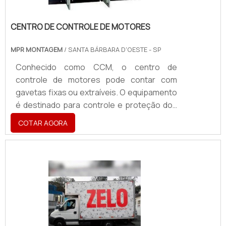
CENTRO DE CONTROLE DE MOTORES
MPR MONTAGEM
/ SANTA BÁRBARA D'OESTE - SP
Conhecido como CCM, o centro de
controle de motores pode contar com
gavetas fixas ou extraíveis. O equipamento
é destinado para controle e proteção dos
motores, banco de capacitores,
COTAR AGORA
transformadores e quadros elétricos. O
CCM também é caracterizado como um
conjunto de diversas partidas de motores,
em que uma ou mais partes são separadas
por barramento de energia, contendo
unidades de controle do
motor.Características importantes desse
produtoO centro de controle inclui diversas