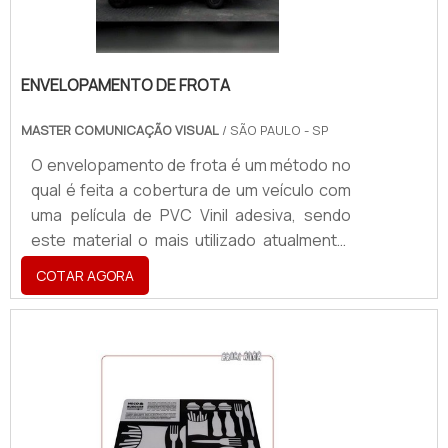
ferramentas difer.
ENVELOPAMENTO DE FROTA
MASTER COMUNICAÇÃO VISUAL
/ SÃO PAULO - SP
O envelopamento de frota é um método no
qual é feita a cobertura de um veículo com
uma película de PVC Vinil adesiva, sendo
este material o mais utilizado atualmente.
Por ser fabricado por inúmeros
COTAR AGORA
fornecedores diferentes, ele possui
diversos tipos de características e
aplicações. No envelopamento deve-se
tomar cuidado com a legislação em vigor
que determina que mais de 50% do veículo
deve ter a película da cor do carro ou
transparente. Sua aplicação é feita com