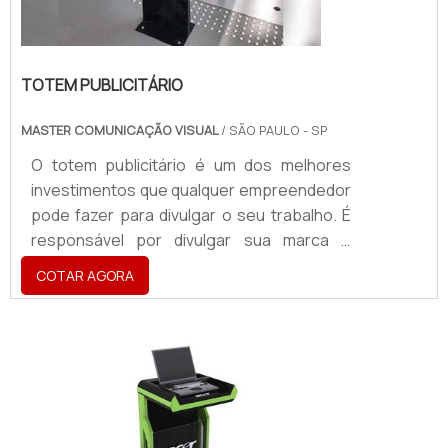
TOTEM PUBLICITÁRIO
MASTER COMUNICAÇÃO VISUAL
/ SÃO PAULO - SP
O totem publicitário é um dos melhores
investimentos que qualquer empreendedor
pode fazer para divulgar o seu trabalho. É
responsável por divulgar sua marca e
passar um melhor senso de localização
COTAR AGORA
para os atuais e novos clientes. Por ser
simples, prático e fácil de desenvolver,
muitos são os negócios que optam por
utilizar o totem, como uma porta de entrada
para o mundo da divulgação publicitária e
maior contato com os clientes.Tipos di...