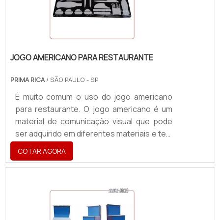
uma espátula, em etapas, com o cu.
JOGO AMERICANO PARA RESTAURANTE
PRIMA RICA
/ SÃO PAULO - SP
É muito comum o uso do jogo americano
para restaurante. O jogo americano é um
material de comunicação visual que pode
ser adquirido em diferentes materiais e tem
a possibilidade de personalização, que
COTAR AGORA
permite que o produto seja exatamente
como o comprador imaginou e seguindo a
identidade visual. O uso deste tipo de
material na comunicação é capaz de
oferecer uma grande variedade de
benefícios. Entre eles é possível destacar: