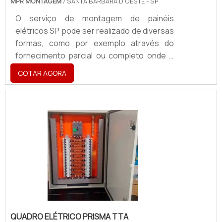
MPR MONTAGEM
/ SANTA BÁRBARA D'OESTE - SP
O serviço de montagem de painéis
elétricos SP pode ser realizado de diversas
formas, como por exemplo através do
fornecimento parcial ou completo onde o
cliente envia parte dos principais
COTAR AGORA
equipamentos e, a empresa completa esta
lista com outros materiais. Tais formas de
montagem, aliás, podem ser realizadas nos
seguintes componentes: CCM; Armários;
Quadros; Entre outros.Em alguns casos
mais específicos, mas igualmente
recorrentes, esta lista ainda pode ser
estendida a Painéis de Média Tensão e m.
QUADRO ELÉTRICO PRISMA TTA