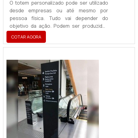
O totem personalizado pode ser utilizado
desde empresas ou até mesmo por
pessoa física. Tudo vai depender do
objetivo da ação. Podem ser produzidos
em papelão, poliestireno (PS) e foam
COTAR AGORA
board. O que irá definir qual a melhor
matéria prima para o totem customizado é
o ambiente e o período que ele será
utilizado. O totem é um produto feito sob
encomenda, o formato sempre é definido
pelo cliente, aumentando as possibilidades
de aplicação. O...