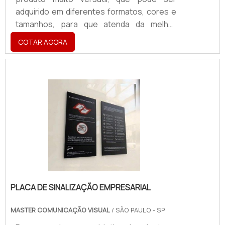
adquirido em diferentes formatos, cores e
tamanhos, para que atenda da melhor
maneira possível às necessidades do
COTAR AGORA
comprador. Outro fator que garante o
atendimento das necessidades do
contratante é a personalização, gerando
um layout compatível com a identidade
visual da empresa ou produto, podendo ser
utilizado em locais como: Supermercados;
Farmácias; Pet shops; Mercearias; Lojas
de varejo.CONHEÇA O DISPLAY E AS
VANTAGEN.
PLACA DE SINALIZAÇÃO EMPRESARIAL
MASTER COMUNICAÇÃO VISUAL
/ SÃO PAULO - SP