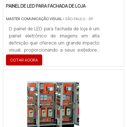
PAINEL DE LED PARA FACHADA DE LOJA
MASTER COMUNICAÇÃO VISUAL
/ SÃO PAULO - SP
O painel de LED para fachada de loja é um
painel eletrônico de imagens em alta
definição que oferece um grande impacto
visual, proporcionando a seus exibidores
uma maior visibilidade à sua marca, ao
COTAR AGORA
ponto de fazer que o lucro vindo do painel
de LED para fachada retorne. Ambientes
para utilizar o painel Placares eletrônicos
de estádios; Arenas esportivas; Shows, em
diversos tipos de eventos; Comunicações
corporativas; Congressos; Entre outros. A
escolha de um painel depende de diversos
fatores, c.