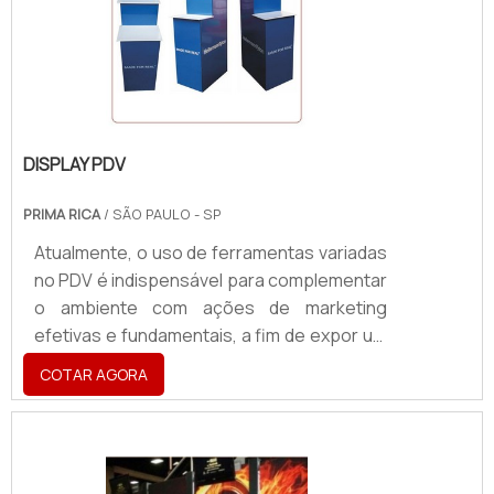
Higiene; Facilidade em manter o ambiente
limpo; Aumento da lembrança da.
DISPLAY PDV
PRIMA RICA
/ SÃO PAULO - SP
Atualmente, o uso de ferramentas variadas
no PDV é indispensável para complementar
o ambiente com ações de marketing
efetivas e fundamentais, a fim de expor um
produto, evidenciando-o perante os
COTAR AGORA
demais para gerar uma maior visibilidade e a
consequente lucratividade. Uma das
ferramentas mais utilizadas para tal é o
display PDV. O display para PDV, que pode