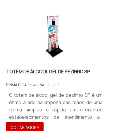
informações entre dispositivos periféricos
ao produto, integrando os sistemas de
máquinas e equipamentos.Informações
importantes dos chicotes elétricosÉ
importante ressaltar que os chicotes
elétricos demandam ótima experiência nas
atividades .
TOTEM DE ÁLCOOL GEL DE PEZINHO SP
PRIMA RICA
/ SÃO PAULO - SP
O totem de álcool gel de pezinho SP é um
ótimo aliado na limpeza das mãos de uma
forma simples e rápida em diferentes
estabelecimentos de atendimento ao
público, ambientes abertos e fechados
COTAR AGORA