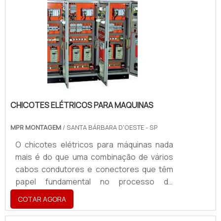
deve ser realizado com ótima qualidade,
para não comprometer a visualização do
conteúdo. Caso a impressão não seja bem
feita, as letras e figuras podem sair
borradas, dificultando a leitura e a intenção
de .
CHICOTES ELÉTRICOS PARA MAQUINAS
MPR MONTAGEM
/ SANTA BÁRBARA D'OESTE - SP
O chicotes elétricos para máquinas nada
mais é do que uma combinação de vários
cabos condutores e conectores que têm
papel fundamental no processo de
gerenciamento de energia elétrica na
COTAR AGORA
indústria. Os chicotes também são
fundamentais para a transferência de