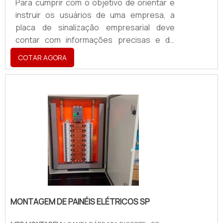
Para cumprir com o objetivo de orientar e
instruir os usuários de uma empresa, a
placa de sinalização empresarial deve
contar com informações precisas e de
simples compreensão, podendo, ainda,
COTAR AGORA
contar com gravuras relativas à instrução
em questão.Nesse sentido, devido à
importância de seu uso para tal ambiente, é
de suma importância que a placa seja
confeccionada a partir de matérias-primas
de grande resistência, como acrílico, MDF
ou PVC, de forma a poder ser instalada
tanto em ambientes interno.
MONTAGEM DE PAINÉIS ELÉTRICOS SP