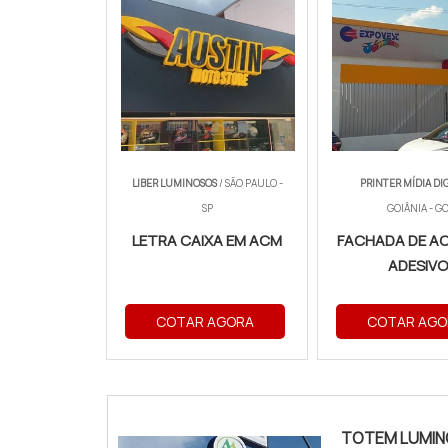
LIBER LUMINOSOS
/ SÃO PAULO -
PRINTER MÍDIA DI
SP
GOIÂNIA - G
LETRA CAIXA EM ACM
FACHADA DE A
ADESIV
COTAR AGORA
COTAR AGO
TOTEM LUMIN