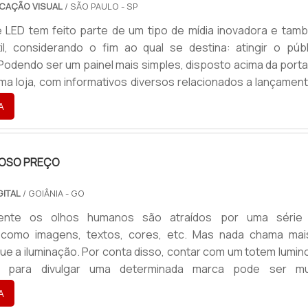
CAÇÃO VISUAL
/ SÃO PAULO - SP
s o que tem de melhor no mercado você só encontra na Li
 LED tem feito parte de um tipo de mídia inovadora e tam
Seguem alguns destaques na lista abaixo:Fácil limpeza;Lo
il, considerando o fim ao qual se destina: atingir o públ
árias opções de cores;Entre outros.Não obstante, pode 
Podendo ser um painel mais simples, disposto acima da porta
o pelos seus diferenciais que envolvem modernidad
ma loja, com informativos diversos relacionados a lançament
, fatores que, somados a outras variáveis, compõem verten
etc., ou até mesmo cobrindo um prédio inteiro.Ambientes qu
grandes benefícios para as empresas.qualidade comprovada
A
a Fachada de edifícios; Locais com grande concentra
cm com ledSaiba que a Liber Luminosos sempre tem a solu
achada de casas noturnas; Museus; Entre outros.Uma ún.
na área de comunicação visual. É a opção mais confiáv
ndo itens como fachada em ACM, letreiro, toldo, neon e caixa
OSO PREÇO
cliente, além de toda qualidade e tecnologia, ainda ofer
ia transferência bancária e demais condições especiais.T
GITAL
/ GOIÂNIA - GO
 líder no mercado e altamente qualificada. Esse fato, somad
ente os olhos humanos são atraídos por uma série
com profissionais certificados que prestam atendime
,como imagens, textos, cores, etc. Mas nada chama mai
o até mesmo no pós-venda, garante o sucesso dos clientes
ue a iluminação. Por conta disso, contar com um totem lumin
..
o para divulgar uma determinada marca pode ser mu
nte para um mercado tão competitivo como o
A
produto de alta resistência e durabilidadeO produto garante