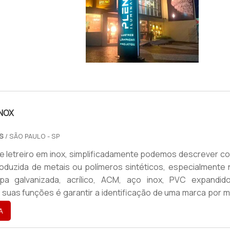
ACHADA
IMAGEM ILUSTRATIVA DE TOTEM LUMINOSO FACHAD
INOX
S
/ SÃO PAULO - SP
e letreiro em inox, simplificadamente podemos descrever c
duzida de metais ou polímeros sintéticos, especialmente 
a galvanizada, acrílico, ACM, aço inox, PVC expandid
 suas funções é garantir a identificação de uma marca por m
 personalizados em diferentes cores, formatos e tamanh
A
ém opções com iluminação, ideais para garantir a comunica