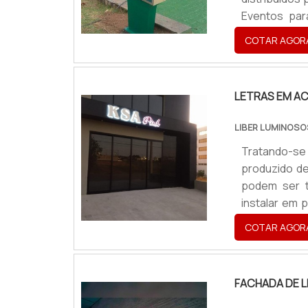
referência n
Eventos par
última gera
inauguraçõe
satisfação d
COTAR AGOR
produtos.Pr
inúmeras inf
LETRAS EM A
LIBER LUMINOSO
Tratando-s
produzido de
podem ser t
instalar em p
de palavras. 
COTAR AGOR
versão led.
são de gran
comercial, 
FACHADA DE 
marca, tais
casas notur