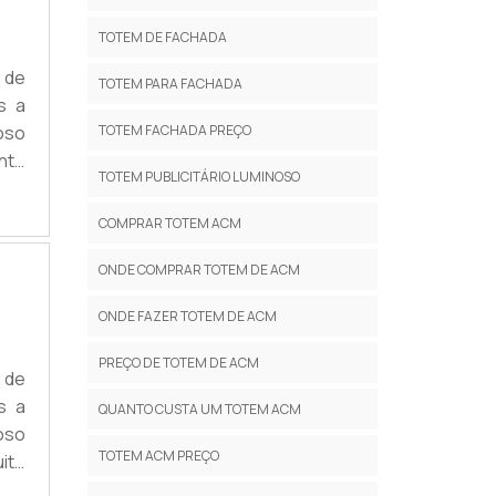
TOTEM DE FACHADA
 de
TOTEM PARA FACHADA
s a
oso
TOTEM FACHADA PREÇO
nte
TOTEM PUBLICITÁRIO LUMINOSO
ece
bem
COMPRAR TOTEM ACM
ONDE COMPRAR TOTEM DE ACM
ONDE FAZER TOTEM DE ACM
PREÇO DE TOTEM DE ACM
 de
s a
QUANTO CUSTA UM TOTEM ACM
oso
TOTEM ACM PREÇO
ito
 da