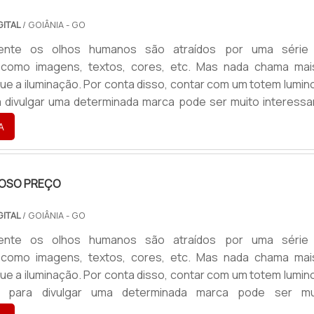
GITAL
/ GOIÂNIA - GO
ente os olhos humanos são atraídos por uma série
,como imagens, textos, cores, etc. Mas nada chama mai
ue a iluminação. Por conta disso, contar com um totem lumin
 divulgar uma determinada marca pode ser muito interessa
ado tão competitivo como o da atualidade. o produto ofer
A
nefíciosO produto garante uma alta durabilidade e é 
ustamente p...
OSO PREÇO
GITAL
/ GOIÂNIA - GO
ente os olhos humanos são atraídos por uma série
,como imagens, textos, cores, etc. Mas nada chama mai
ue a iluminação. Por conta disso, contar com um totem lumin
o para divulgar uma determinada marca pode ser mu
nte para um mercado tão competitivo como o