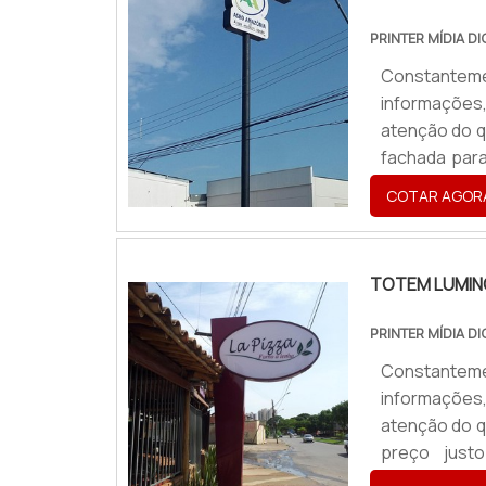
PRINTER MÍDIA DI
Constantem
informações
atenção do q
fachada para
para um merc
COTAR AGOR
diversos be
resistente, j
TOTEM LUMIN
PRINTER MÍDIA DI
Constantem
informações
atenção do q
preço just
interessa