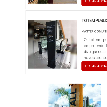
COTAR AGOR
atualidade. 
alta durabilid
TOTEM PUBLI
MASTER COMUNI
O totem pub
empreendedor
divulgar sua
novos cliente
negócios que
COTAR AGOR
mundo da divu