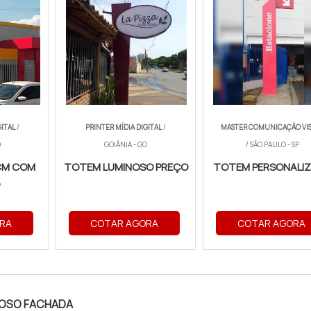
GITAL
/
PRINTER MÍDIA DIGITAL
/
MASTER COMUNICAÇÃO VI
O
GOIÂNIA - GO
/ SÃO PAULO - SP
CM COM
TOTEM LUMINOSO PREÇO
TOTEM PERSONALI
O
RA
COTAR AGORA
COTAR AGORA
OSO FACHADA