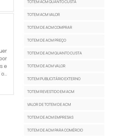
TOTEM ACM QUANTO CUSTA
 uma
TOTEM ACM VALOR
TOTEM DE ACM COMPRAR
TOTEM DE ACM PREÇO
uer
TOTEM DE ACM QUANTO CUSTA
por
is e
TOTEM DE ACM VALOR
o os
TOTEM PUBLICITÁRIO EXTERNO
a o
.
TOTEM REVESTIDO EM ACM
VALOR DE TOTEM DE ACM
TOTEM DE ACM EMPRESAS
TOTEM DE ACM PARA COMÉRCIO