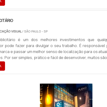
A
produto de alta resistência e durabilidadeO produto garante
ade e é bem resistente, jus...
CITÁRIO
CAÇÃO VISUAL
/ SÃO PAULO - SP
licitário é um dos melhores investimentos que qualq
 pode fazer para divulgar o seu trabalho. É responsável 
 marca e passar um melhor senso de localização para os atua
s. Por ser simples, prático e fácil de desenvolver, muitos sã
 optam por utilizar o totem, como uma porta de entrada par
A
lgação publicitária e maior contato com os clientes.Tipos di..