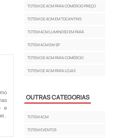
TOTEM DE ACM PARA COMÉRCIO PREÇO
TOTEM DE ACM EM TOCANTINS
TOTEM ACM LUMINOSO EM PARÁ
A
TOTEM ACM EM SP
TOTEM DE ACM PARA COMÉRCIO
TOTEM DE ACM PARA LOJAS
omo
OUTRAS CATEGORIAS
nas
o e
eio
TOTEM ACM
os.
TOTEM EVENTOS
ção