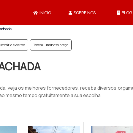
INÍCIO
SOBRE NÓS
BLOG
fachada
icitário externo
Totem luminoso preço
FACHADA
da, veja os melhores fornecedores, receba diversos orçam
s ao mesmo tempo gratuitamente a sua escolha