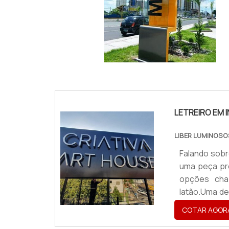
IMAGEM ILUSTRATIVA DE TOTEM LUMINOSO F
LETREIRO EM 
LIBER LUMINOSO
Falando sobr
uma peça pro
opções chap
latão.Uma de
de projetos
COTAR AGOR
Existem tamb