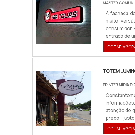
MASTER COMUNI
lugares, ma
A fachada de
Luminosos. 
muito versát
vida útil;V
consumidor. 
reconhecid
entrada de u
durabilidade
promoções e 
que trazem 
COTAR AGOR
produto atu
letras em a
comercial; F
necessária 
disponibiliza
TOTEM LUMIN
pensando no 
pagamento v
PRINTER MÍDIA DI
isso por ser
Constantem
uma equipe 
informações
personalizad
atenção do q
ponta a ponta
preço just
interessa
COTAR AGOR
atualidade. 