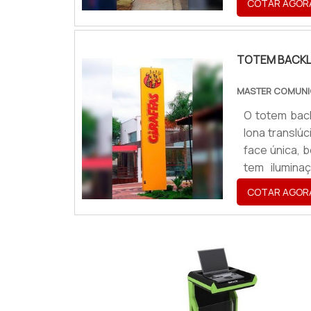
COTAR AGOR
eficazes par
obter gra...
TOTEM BACKL
MASTER COMUNI
O totem back
lona translú
face única, 
tem ilumina
evidenciand
COTAR AGOR
comum a sua
chapa adesiv