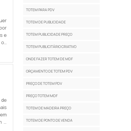
TOTEM PARA PDV
uer
TOTEM DE PUBLICIDADE
por
is e
TOTEM PUBLICIDADE PREÇO
o os
TOTEM PUBLICITÁRIO CRIATIVO
a o
.
ONDE FAZER TOTEM DE MDF
ORÇAMENTO DE TOTEM PDV
PREÇO DE TOTEM PDV
PREÇO TOTEM MDF
 de
ais
TOTEM DE MADEIRA PREÇO
tem
TOTEM DE PONTO DE VENDA
m o
ais