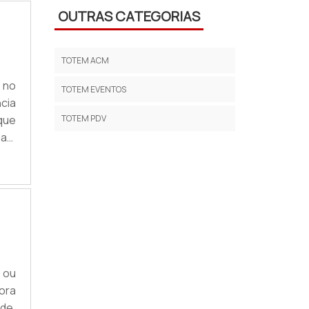
OUTRAS CATEGORIAS
TOTEM ACM
 no
TOTEM EVENTOS
cia
que
TOTEM PDV
ias,
as.
 do
 ou
fora
ade,