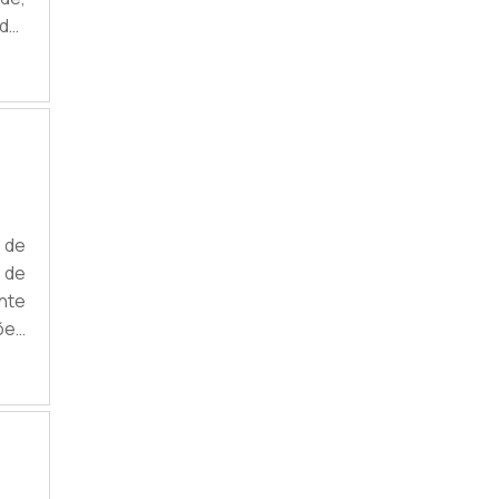
do;
ente
 Ela
 de
 de
nte
ões
ssa
nel
t.