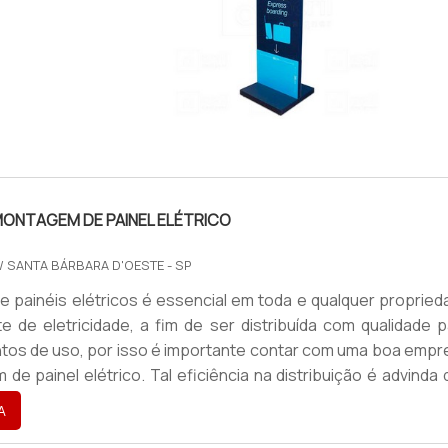
IMAGEM ILUSTRATIVA DE TOTEM MDF
ONTAGEM DE PAINEL ELÉTRICO
/ SANTA BÁRBARA D'OESTE - SP
 de painéis elétricos é essencial em toda e qualquer proprie
e de eletricidade, a fim de ser distribuída com qualidade p
tos de uso, por isso é importante contar com uma boa empr
de painel elétrico. Tal eficiência na distribuição é advinda
tricos, os equipamentos montados com responsabilidad
A
que contam com uma gama de dispositivos elétricos p