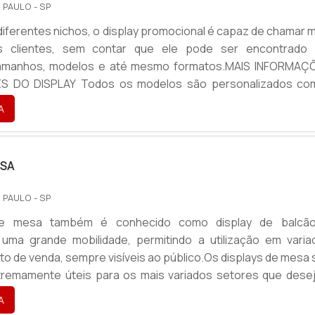
 PAULO - SP
entes nichos, o display promocional é capaz de chamar mais
s clientes, sem contar que ele pode ser encontrado
tamanhos, modelos e até mesmo formatos.MAIS INFORMAÇ
S DO DISPLAY Todos os modelos são personalizados co
ssos clientes, isso garante uma padronização do display co
A
ando uma rápida identificação do produto com a a marca. É m
te produto aplicado nos pontos de venda, sendo utilizado 
ESA
 PAULO - SP
de mesa também é conhecido como display de balcã
 uma grande mobilidade, permitindo a utilização em varia
nto de venda, sempre visíveis ao público.Os displays de mesa
tremamente úteis para os mais variados setores que dese
vulgar um determinado produto no pdv de maneira atrativ
A
ualificada. Ele atrai a atenção do consumidor com to