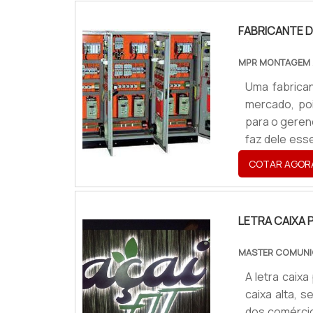
oferecer o fu
FABRICANTE 
MPR MONTAGEM
Uma fabrica
mercado, po
para o geren
faz dele ess
que têm nele
COTAR AGOR
Além disso, 
projeto, bem 
LETRA CAIXA 
MASTER COMUNI
A letra caix
caixa alta, 
dos comércio