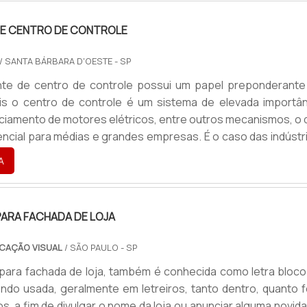
ncionamento completo do painel, distribuindo, assim, .
DE CENTRO DE CONTROLE
/ SANTA BÁRBARA D'OESTE - SP
nte de centro de controle possui um papel preponderante
is o centro de controle é um sistema de elevada importân
ciamento de motores elétricos, entre outros mecanismos, o 
encial para médias e grandes empresas. É o caso das indústr
 uma maneira eficiente de aumentar a segurança das estrutur
A
por meio de uma empresa especialista, toda a estruturação
como a instalação, é efetuada por ela, eliminand.
PARA FACHADA DE LOJA
CAÇÃO VISUAL
/ SÃO PAULO - SP
a para fachada de loja, também é conhecida como letra bloco
sendo usada, geralmente em letreiros, tanto dentro, quanto 
s, a fim de divulgar o nome da loja ou anunciar alguma novid