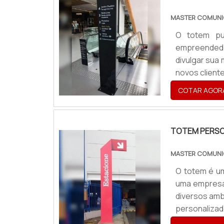
MASTER COMUNI
O totem pub
empreendedor
divulgar sua
novos cliente
negócios que
COTAR AGOR
mundo da divu
TOTEM PERSO
MASTER COMUNI
O totem é um
uma empresa
diversos amb
personaliza
ideal, o va