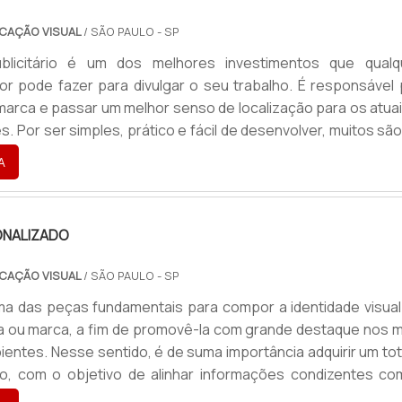
CAÇÃO VISUAL
/ SÃO PAULO - SP
licitário é um dos melhores investimentos que qualq
 pode fazer para divulgar o seu trabalho. É responsável 
 marca e passar um melhor senso de localização para os atua
s. Por ser simples, prático e fácil de desenvolver, muitos sã
 optam por utilizar o totem, como uma porta de entrada par
A
lgação publicitária e maior contato com os clientes.Tipos di..
NALIZADO
CAÇÃO VISUAL
/ SÃO PAULO - SP
a das peças fundamentais para compor a identidade visual
 ou marca, a fim de promovê-la com grande destaque nos m
ientes. Nesse sentido, é de suma importância adquirir um to
do, com o objetivo de alinhar informações condizentes co
lor e a missão de cada empresa.Como uma das soluções m