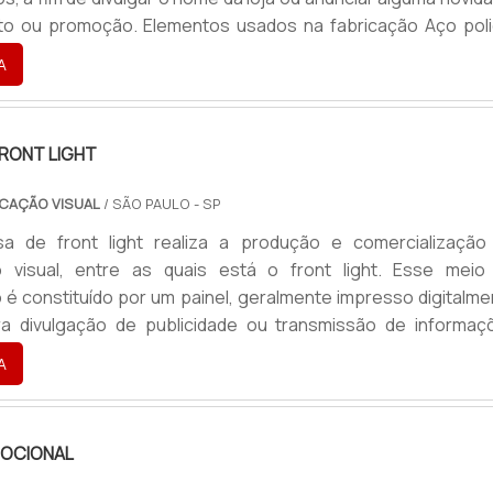
to ou promoção. Elementos usados na fabricação Aço poli
 Latão; Acrílico; Entre outros.A letra é montada individualm
A
 em um tipo de suporte, que já foi antes acoplado à parede.
ande impacto visual, por esse motivo.
RONT LIGHT
CAÇÃO VISUAL
/ SÃO PAULO - SP
 de front light realiza a produção e comercialização
 visual, entre as quais está o front light. Esse meio
é constituído por um painel, geralmente impresso digitalme
ra divulgação de publicidade ou transmissão de informaç
em um ambiente. No caso do painel front light, a arte impre
A
nação externa e frontal. Por isso é que esse tipo de pai
ome, em inglês, que tem o sentido de ser iluminado pela fren
MOCIONAL