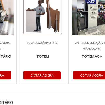
O VISUAL
PRIMA RICA
/ SÃO PAULO - SP
MASTER COMUNICAÇÃO VI
SP
/ SÃO PAULO - SP
ITÁRIO
TOTEM
TOTEM ACM
RA
COTAR AGORA
COTAR AGORA
CITÁRIO