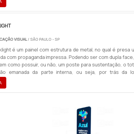
A
a destacar uma empresa, marca ou um produto, o totem perm
IGHT
CAÇÃO VISUAL
/ SÃO PAULO - SP
light é um painel com estrutura de metal, no qual é presa 
cida com propaganda impressa. Podendo ser com dupla face,
bem como possuir, ou não, um poste para sustentação, o to
ção emanada da parte interna, ou seja, por trás da lo
o a impressão.Além do totem com lona impressa, també
A
 confecção com lona adesivada ou com alumínio compos
ada ga...