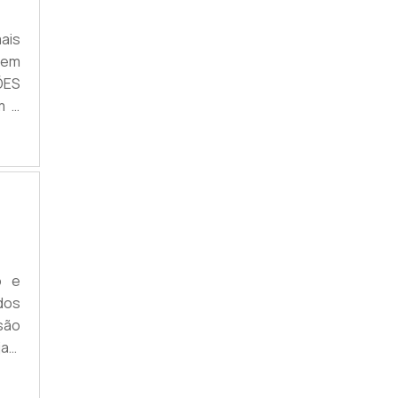
 em
ÕES
m o
m o
uito
por
o e
dos
 são
jam
a e
tal