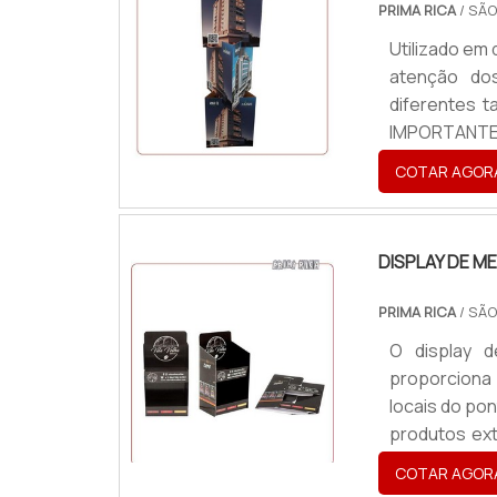
PRIMA RICA
/ SÃO
Utilizado em difer
atenção do
diferentes 
IMPORTANTE
layout de no
COTAR AGOR
produto, cri
comum ver es
dif.
DISPLAY DE M
PRIMA RICA
/ SÃO
O display 
proporciona
locais do po
produtos ex
expor ou di
COTAR AGOR
altamente q