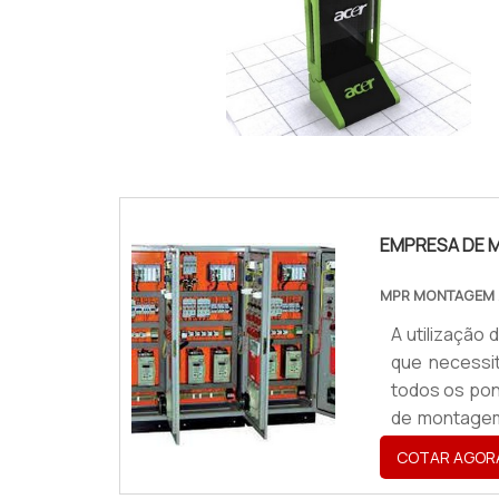
IMAGEM ILUSTRATIVA DE TOTEM MDF
EMPRESA DE M
MPR MONTAGEM
A utilização
que necessit
todos os pon
de montagem 
painéis elé
COTAR AGOR
segurança 