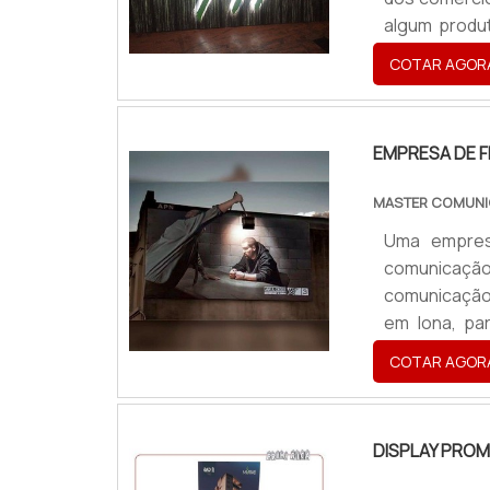
algum produ
Aço escovado;
COTAR AGOR
na parede ou
possui um gr
EMPRESA DE F
MASTER COMUNI
Uma empresa
comunicação
comunicação 
em lona, pa
importantes 
COTAR AGOR
recebe ilumi
recebe esse n
DISPLAY PRO