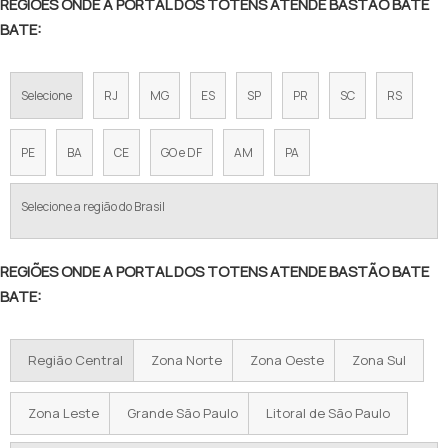
REGIÕES ONDE A PORTAL DOS TOTENS ATENDE BASTÃO BATE
BATE:
Selecione
RJ
MG
ES
SP
PR
SC
RS
PE
BA
CE
GO e DF
AM
PA
Selecione a região do Brasil
REGIÕES ONDE A PORTAL DOS TOTENS ATENDE BASTÃO BATE
BATE:
Região Central
Zona Norte
Zona Oeste
Zona Sul
Zona Leste
Grande São Paulo
Litoral de São Paulo