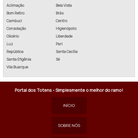
Aclimação
Bela Vista
Bom Retiro
Brás
Cambuci
Centro
Consolação
Higienópolis
Glicério
Liberdade
Luz
Pari
República
Santa Cecília
Santa Efigênia
Sé
Vila Buarque
Portal dos Totens - Simplesmente o melhor do ramo!
INÍCIO
SOBRE NÓS