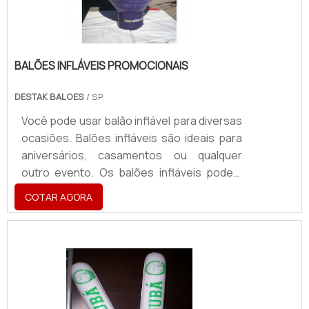
BALÕES INFLÁVEIS PROMOCIONAIS
DESTAK BALOES
/ SP
Você pode usar balão inflável para diversas
ocasiões. Balões infláveis são ideais para
aniversários, casamentos ou qualquer
outro evento. Os balões infláveis podem
ser usados para tornar o ambiente muito
COTAR AGORA
mais alegre e vibrante, com seus modelos
divertidos e grandes formatos. Eles
também podem ser usados para
campanhas publicitárias, em conjunto com
outros materiais, como outdoors ou
banners.