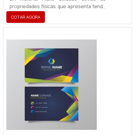
propriedades físicas que apresenta tendo
a aplicabilidade em atestar a identidade
COTAR AGORA
visual de uma marca, sendo utilizado para a
criação
de:Fachadas;Totens;Letreiros;Dentre
vários outros acessórios.O PRODUTO
GARANTE UMA SÉRIE DE BENEFÍCIOSO
produto é, hoje, um ponto de extrema
importância para segmentos como cafés,
restaurant...