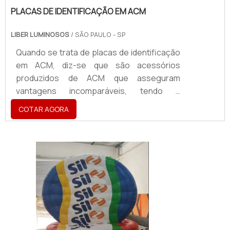
PLACAS DE IDENTIFICAÇÃO EM ACM
LIBER LUMINOSOS
/ SÃO PAULO - SP
Quando se trata de placas de identificação
em ACM, diz-se que são acessórios
produzidos de ACM que asseguram
vantagens incomparáveis, tendo a
aplicabilidade em atestar a identidade visual
COTAR AGORA
de uma marca, sendo utilizado para a
criação de fachadas, totens, letreiros,
dentre vários outros acessórios.O
PRODUTO OFERECE DIVERSAS
VANTAGENSA placa vem se tornando um
produto de extrema importância para o
segmentos como cafés, restaurantes,
shoppi...