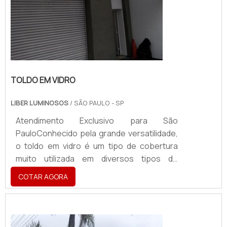
TOLDO EM VIDRO
LIBER LUMINOSOS
/ SÃO PAULO - SP
Atendimento Exclusivo para São
PauloConhecido pela grande versatilidade,
o toldo em vidro é um tipo de cobertura
muito utilizada em diversos tipos de
estabelecimentos e pode proteger
COTAR AGORA
pessoas e objetos contra a ação da chuva,
do sol e de outros tipos de intempéries
climáticas. Além de proteger todos que
estão abrigados sob o mesmo. O