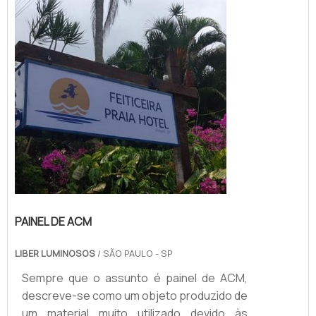
PRODUTO GARANTE DIVERSAS
APLICAÇÕESSendo assim, os toldos
podem se tornar ótimas alternativas para
pessoa...
PAINEL DE ACM
LIBER LUMINOSOS
/ SÃO PAULO - SP
Sempre que o assunto é painel de ACM,
descreve-se como um objeto produzido de
um material muito utilizado devido às