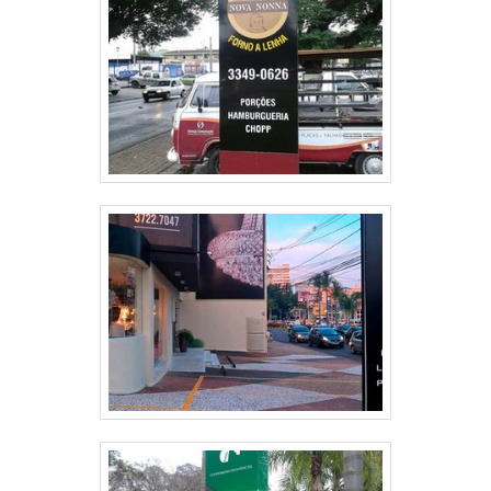
a um time com profissionais certificados e
engenheiros formados, fecha todo o ciclo
de entrega com excelência para todos os
clientes.TOTEM ACM EM SP DE ALTA
QUALIDADE E CONFIANÇANa Liber
Luminosos é possível encontrar o que há
de melhor no mercado de comunicação
visual. A empresa oferece opções como
fachada em ACM e letreiro, toldo, neon e
caixa. Mas não é apenas isso, só aqui ainda
tem transferência bancária e boletos de
30, 60 e 90 dias..