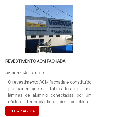
estabelecimentos mais atrativas e bonitas.
As placas podem ainda ser unidas a vidro ou
aço, tornando-se visualmente mais
limpas.Leva-se em consideração o local
onde as placas serão instaladas para criar
os projetos. As placas co.
REVESTIMENTO ACM FACHADA
SP SIGN
/ SÃO PAULO - SP
O revestimento ACM fachada é constituído
por painéis que são fabricados com duas
lâminas de alumínio conectadas por um
núcleo termoplástico de polietileno,
possibilitando um maior conforto acústico
COTAR AGORA
e térmico.Revestimento feito em ACMO