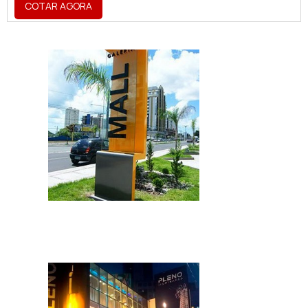
COTAR AGORA
de uma marca, sendo utilizado para a
criação de fachadas, totens, letreiros,
dentre vários outros acessórios.O
PRODUTO OFERECE DIVERSAS
VANTAGENSA placa vem se tornando um
produto de extrema importância para o
segmentos como cafés, restaurantes,
shoppi...
IMAGEM ILUSTRATIVA DE VALOR DE TOTEM
DE ACM