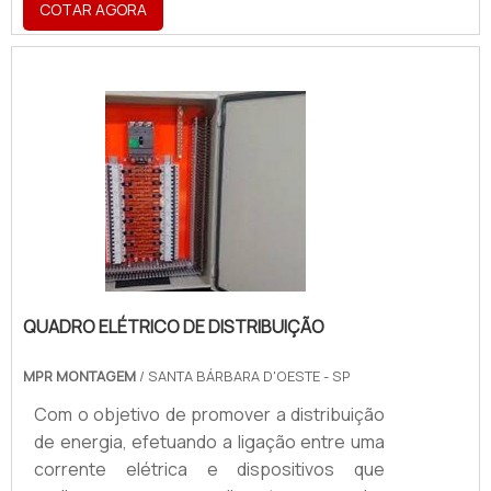
COTAR AGORA
possibilidades de uso são quase infinitas.
Toda a comunicação focada em adesivos é
assertiva. O adesivo é formado por um
material com cola e rápida absorção aos
objetos.Pelo seu atraente diferencial
estético, o adesivo representa um ganho
em difusão de conteúdo e propaganda
para o estabelecimento, pode.
QUADRO ELÉTRICO DE DISTRIBUIÇÃO
MPR MONTAGEM
/ SANTA BÁRBARA D'OESTE - SP
Com o objetivo de promover a distribuição
de energia, efetuando a ligação entre uma
corrente elétrica e dispositivos que