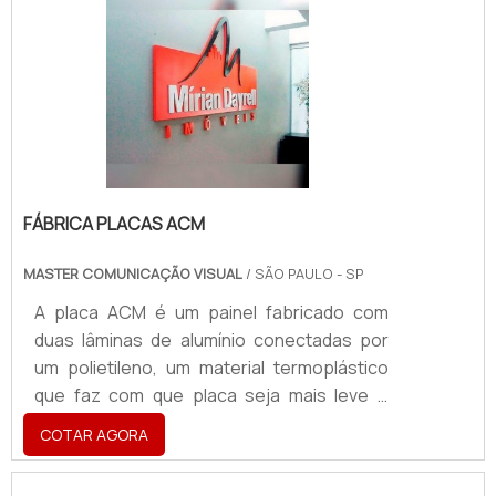
visualização.Conheça mais sobre esse
produtoTambém pode ser confeccionada
com tintas que possuem alta resistência e
aderência, a fim de evitar que estas se
soltem e desgastem a placa. Lembrando
que o clien.
FÁBRICA PLACAS ACM
MASTER COMUNICAÇÃO VISUAL
/ SÃO PAULO - SP
A placa ACM é um painel fabricado com
duas lâminas de alumínio conectadas por
um polietileno, um material termoplástico
que faz com que placa seja mais leve e
resistente. Uma fábrica placas ACM
COTAR AGORA
oferece a seus clientes opções variadas
de cores, para tornar as fachadas dos