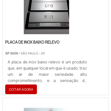
destacar uma empresa, marca ou um
produto, o totem permite obter grande
visibilidade, com ou sem iluminação,
podendo, ainda, ser.
PLACA DE INOX BAIXO RELEVO
SP SIGN
/ SÃO PAULO - SP
A placa de inox baixo relevo é um produto
que, em qualquer local em que é usado, traz
um ar de maior seriedade, alto
comprometimento, e a sensação de
ambiente muito bem preservado. Essa
COTAR AGORA
placa é uma excelente opção para sinalizar
as empresas, trazendo muita resistência,
além de apresentar fácil