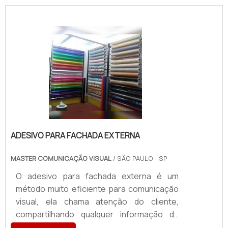
revestimento ACM fachada é composto
por painéis fabricados com duas lâminas de
alumínio, que possibilita conforto acústico
e térmico, ligadas por um núcleo
termoplástico de polietileno, o painel de
ACM pode ser aplicado interna ou
externamente, a depender do propós.
ADESIVO PARA FACHADA EXTERNA
MASTER COMUNICAÇÃO VISUAL
/ SÃO PAULO - SP
O adesivo para fachada externa é um
método muito eficiente para comunicação
visual, ela chama atenção do cliente,
compartilhando qualquer informação da
loja. Para vitrines isso é excelente, mas as