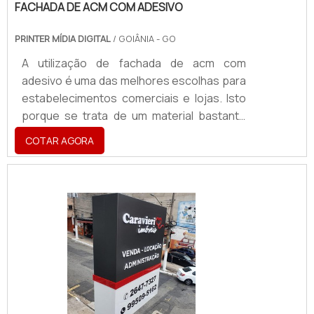
FACHADA DE ACM COM ADESIVO
PRINTER MÍDIA DIGITAL
/ GOIÂNIA - GO
A utilização de fachada de acm com
adesivo é uma das melhores escolhas para
estabelecimentos comerciais e lojas. Isto
porque se trata de um material bastante
maleável que oferece grande variedade e
COTAR AGORA
praticidade de conformação, formas, raios
e ângulos.garantia de possibilidade de
personalizaçãoO ACM possibilita criar, por
exemplo, modelos esculturais diversos.
Além disso, ele apresenta variadas opções
de cores, já que o material pode ser
utilizado com aço e vidro. É, também, um
material extremamente
versátil.Justamente por conta disso tem
sido usado nos mais variados tipos de