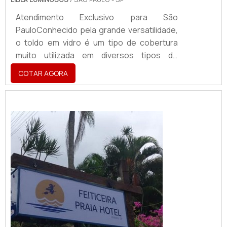
Atendimento Exclusivo para São
PauloConhecido pela grande versatilidade,
o toldo em vidro é um tipo de cobertura
muito utilizada em diversos tipos de
estabelecimentos e pode proteger
COTAR AGORA
pessoas e objetos contra a ação da chuva,
do sol e de outros tipos de intempéries
climáticas. Além de proteger todos que
estão abrigados sob o mesmo. O
PRODUTO GARANTE DIVERSAS
APLICAÇÕESSendo assim, os toldos
podem se tornar ótimas alternativas para
pessoa...