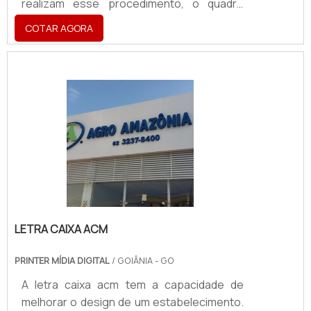
realizam esse procedimento, o quadro
elétrico de distribuição conta com um
COTAR AGORA
painel de controle, equipamento que é
responsável por conectar os cabos de
rede no relógio de mediação. O quadro
elétrico desse equipamento abriga
diversos dispositivos, quando em
composição interna podem existir:
Disjuntores; Chaves; Fusíveis; Entre
outros.Os dispositivos de segurança
(disjuntores) rec.
LETRA CAIXA ACM
PRINTER MÍDIA DIGITAL
/ GOIÂNIA - GO
A letra caixa acm tem a capacidade de
melhorar o design de um estabelecimento.