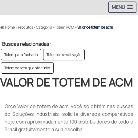
MENU
Home
»
Produtos
»
Categoria - Totem ACM
»
Valor de totem de acm
Buscas relacionadas:
Totem para fachada
Totem de sinalização
Totem de acm quanto custa
VALOR DE TOTEM DE ACM
Orce Valor de totem de acm, você só obtém nas buscas
do Soluções Industriais, solicite diversos comparativos
hoje com aproximadamente 100 distribuidores de todo o
Brasil gratuitamente a sua escolha