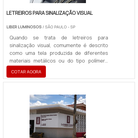
LETREIROS PARA SINALIZAÇÃO VISUAL
LIBER LUMINOSOS
/ SÃO PAULO - SP
Quando se trata de letreiros para
sinalização visual, comumente é descrito
como uma tela produzida de diferentes
materiais metálicos ou do tipo polímero
sintético, tais como chapa galvanizada,
COTAR AGORA
acrílico, ACM, aço inox, PVC expandido e
latão. Seu objetivo é atuar como uma forma
de sinalização secundária, a fim de garantir
a identificação de uma marca e,
automaticamente, reconhecê-la
visualmente.demais qualidades e
informações sobre o produtoEsse tipo de
letreiro é imprescindível para segmentos
como shoppings, lanchonetes, bares,