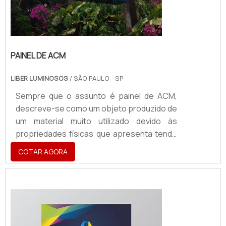
PAINEL DE ACM
LIBER LUMINOSOS
/ SÃO PAULO - SP
Sempre que o assunto é painel de ACM,
descreve-se como um objeto produzido de
um material muito utilizado devido às
propriedades físicas que apresenta tendo
a aplicabilidade em atestar a identidade
COTAR AGORA
visual de uma marca, sendo utilizado para a
criação
de:Fachadas;Totens;Letreiros;Dentre
vários outros acessórios.O PRODUTO
GARANTE UMA SÉRIE DE BENEFÍCIOSO
produto é, hoje, um ponto de extrema