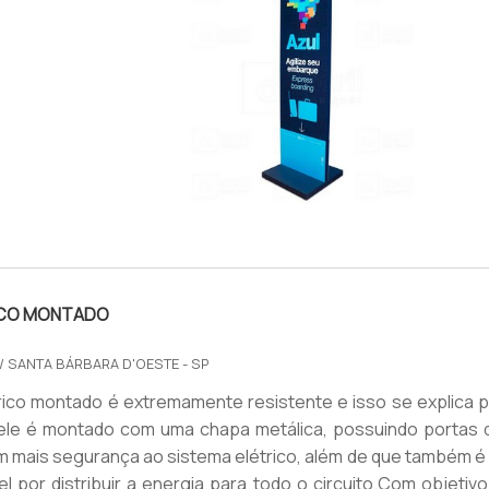
O
IMAGEM ILUSTRATIVA DE TOTEM ELÍPTICO
RICO MONTADO
/ SANTA BÁRBARA D'OESTE - SP
trico montado é extremamente resistente e isso se explica p
 ele é montado com uma chapa metálica, possuindo portas 
 mais segurança ao sistema elétrico, além de que também é 
l por distribuir a energia para todo o circuito.Com objetiv