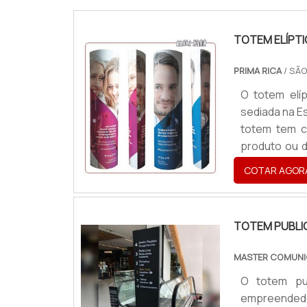
TOTEM ELÍPT
PRIMA RICA
/ SÃO
O totem elí
sediada na E
totem tem c
produto ou 
em dia ele 
COTAR AGOR
comunicaçã
outros.Infor
TOTEM PUBLI
MASTER COMUNI
O totem pub
empreendedor