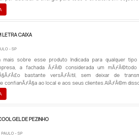
empresa em que será aplicado o mais absoluto controle 
A
, esse dispositivo pode proporcionar economia de temp
ém de assegurar proteção aos operadores, evitando assim.
 LETRA CAIXA
ULO - SP
mais sobre esse produto Indicada para qualquer tipo
presa, a fachada ÃƒÂ© considerada um mÃƒÂ©todo
Â§ÃƒÂ£o bastante versÃƒÂ¡til, sem deixar de transmi
e e confianÃƒÂ§a ao local e aos seus clientes.AlÃƒÂ©m disso
e ser confeccionado em diversos tamanhos e espessuras. 
A
 como uma ferramenta de divulgaÃƒÂ§ÃƒÂ£o discre
mpactante. ÃƒÂ‰ aplicado em diversos locais como 
LaboratÃƒÂ³rios; Empresas; ComÃƒÂ©rcios.
OOL GEL DE PEZINHO
 PAULO - SP