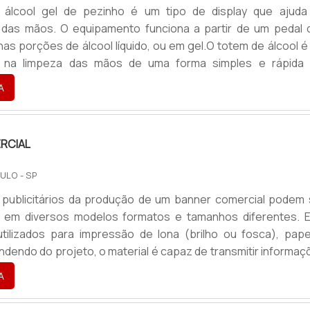
álcool gel de pezinho é um tipo de display que ajuda
o das mãos. O equipamento funciona a partir de um pedal 
nas porções de álcool líquido, ou em gel.O totem de álcool 
o na limpeza das mãos de uma forma simples e rápida
stabelecimentos de atendimento ao público, ambientes aber
A
om circulação grande de pessoas. Hoje esse equipamento e
 locais, como: Empresas do setor corporativo; Call Cente
RCIAL
ULO - SP
 publicitários da produção de um banner comercial podem 
 em diversos modelos formatos e tamanhos diferentes. E
tilizados para impressão de lona (brilho ou fosca), pape
ndendo do projeto, o material é capaz de transmitir informa
stância, quando fixados em locais estratégicos.Informaç
A
e aplicação dos bannersO banner comercial é essencial p
cas e serviços de empresas, assim como para comunicar e inf