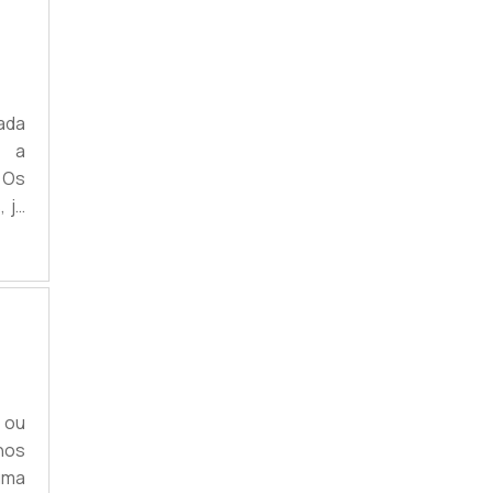
ada
e a
 Os
 já
smo
ico
 de
 ou
nos
uma