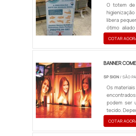
O totem de 
higienizaçã
libera peque
ótimo aliad
diferentes e
COTAR AGOR
e fechados c
presente em
Shop.
BANNER COME
SP SIGN
/ SÃO PA
Os materiais
encontrados
podem ser u
tecido. Depe
em longa di
COTAR AGOR
adicionais 
divulgar mar