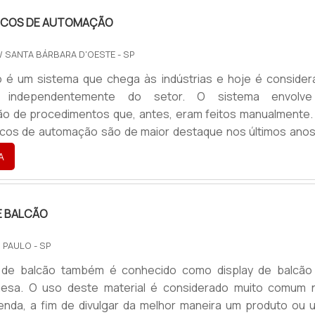
TRICOS DE AUTOMAÇÃO
/ SANTA BÁRBARA D'OESTE - SP
 é um sistema que chega às indústrias e hoje é consider
l independentemente do setor. O sistema envolv
ão de procedimentos que, antes, eram feitos manualmente.
ricos de automação são de maior destaque nos últimos anos,
 fabricado de acordo com a necessidade, a rotina ou até me
A
ento de cada indústria. De todo modo, o painel elétr
erve para gerenciar o equipamento presente na linha
 grand.
E BALCÃO
 PAULO - SP
 de balcão também é conhecido como display de balcão
mesa. O uso deste material é considerado muito comum 
enda, a fim de divulgar da melhor maneira um produto ou 