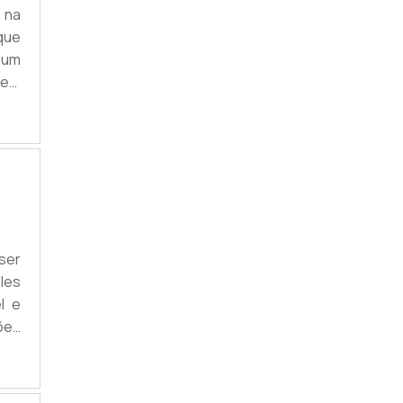
 na
que
é um
 em
tos
stá
rs;
ser
les
l e
ções
ões
ara
o.