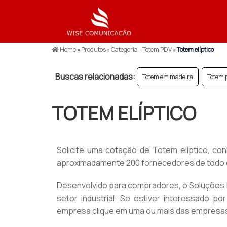
Home
»
Produtos
»
Categoria - Totem PDV
»
Totem elíptico
Buscas relacionadas:
Totem em madeira
Totem 
TOTEM ELÍPTICO
Solicite uma cotação de Totem elíptico, co
aproximadamente 200 fornecedores de todo o 
Desenvolvido para compradores, o Soluções In
setor industrial. Se estiver interessado p
empresa clique em uma ou mais das empresas