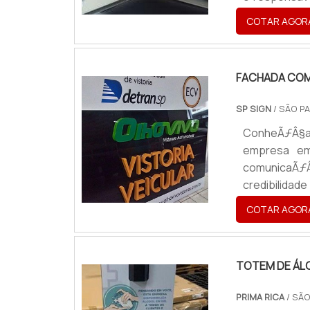
oferecer à 
COTAR AGOR
maquinários
recursos, al
FACHADA COM
SP SIGN
/ SÃO PA
ConheÃƒÂ§a 
empresa em
comunicaÃƒ
credibilidad
produto pod
COTAR AGOR
ÃƒÂ© visto
porÃƒÂ©m i
TOTEM DE ÁLC
PRIMA RICA
/ SÃO