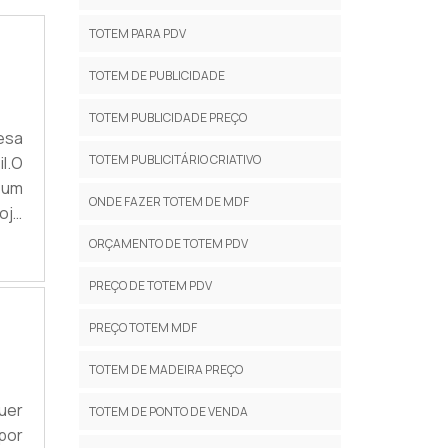
TOTEM PARA PDV
TOTEM DE PUBLICIDADE
TOTEM PUBLICIDADE PREÇO
esa
TOTEM PUBLICITÁRIO CRIATIVO
il.O
 um
ONDE FAZER TOTEM DE MDF
oje
 de
ORÇAMENTO DE TOTEM PDV
s e
PREÇO DE TOTEM PDV
PREÇO TOTEM MDF
TOTEM DE MADEIRA PREÇO
uer
TOTEM DE PONTO DE VENDA
por