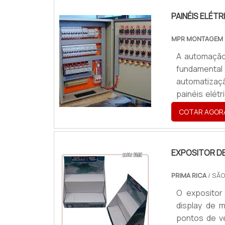
PAINÉIS ELÉ
MPR MONTAGEM
A automação
fundamenta
automatizaç
painéis elét
que pode ser
COTAR AGOR
o funcionam
automação s
produção das
EXPOSITOR D
PRIMA RICA
/ SÃO
O expositor
display de 
pontos de v