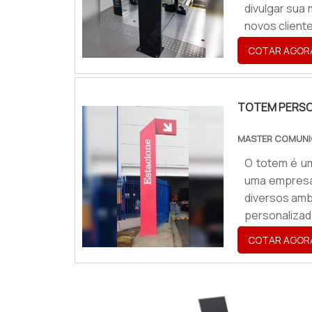
divulgar sua
novos cliente
negócios que
COTAR AGOR
mundo da divu
TOTEM PERSO
MASTER COMUNI
O totem é um
uma empresa
diversos amb
personaliza
ideal, o va
COTAR AGOR
eficazes par
obter gra...