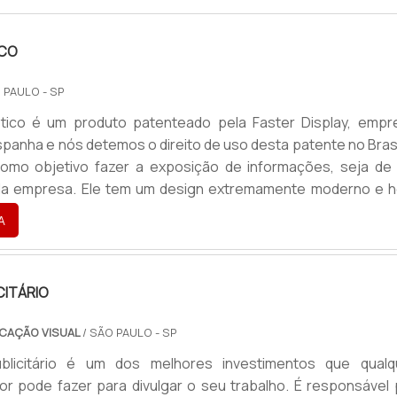
ICO
 PAULO - SP
ptico é um produto patenteado pela Faster Display, empr
spanha e nós detemos o direito de uso desta patente no Bras
omo objetivo fazer a exposição de informações, seja de
da empresa. Ele tem um design extremamente moderno e h
é usado para substituir os velhos modelos materiais
A
o visual, como as placas, os banners, as faixa
mações fundamentai...
CITÁRIO
CAÇÃO VISUAL
/ SÃO PAULO - SP
licitário é um dos melhores investimentos que qualq
 pode fazer para divulgar o seu trabalho. É responsável 