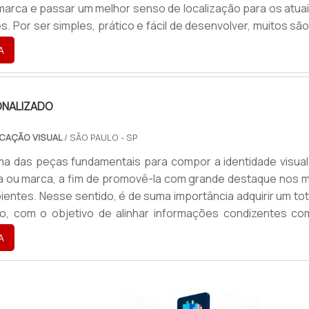
 marca e passar um melhor senso de localização para os atua
s. Por ser simples, prático e fácil de desenvolver, muitos sã
 optam por utilizar o totem, como uma porta de entrada par
A
lgação publicitária e maior contato com os clientes.Tipos di..
NALIZADO
CAÇÃO VISUAL
/ SÃO PAULO - SP
a das peças fundamentais para compor a identidade visual
 ou marca, a fim de promovê-la com grande destaque nos m
ientes. Nesse sentido, é de suma importância adquirir um to
do, com o objetivo de alinhar informações condizentes co
lor e a missão de cada empresa.Como uma das soluções m
A
a destacar uma empresa, marca ou um produto, o totem perm