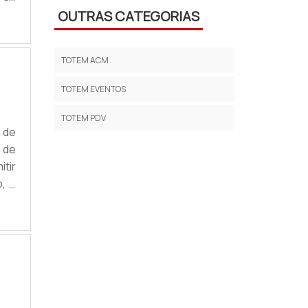
dos
OUTRAS CATEGORIAS
o e
TOTEM ACM
TOTEM EVENTOS
TOTEM PDV
 de
 de
tir
, o
Ele
ta,
em: