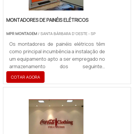
MONTADORES DE PAINÉIS ELÉTRICOS
MPR MONTAGEM
/ SANTA BÁRBARA D'OESTE - SP
Os montadores de painéis elétricos têm
como principal incumbência a instalação de
um equipamento apto a ser empregado no
armazenamento dos seguintes
acessórios: Inversores; Contatores;
COTAR AGORA
Chaves eletrônicas; Dispositivos de
entrada de sinais.Além disso, os painéis
elétricos podem ser classificados como os
elementos responsáveis por administrar
outras ferramentas elétricas e eletrônicas
aplicadas em espaços industriais – que
podem ir das indústrias de bebidas às
indústrias de alimentos sem dei.