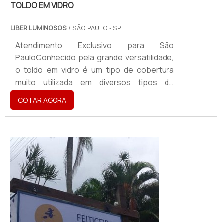
TOLDO EM VIDRO
LIBER LUMINOSOS
/ SÃO PAULO - SP
Atendimento Exclusivo para São
PauloConhecido pela grande versatilidade,
o toldo em vidro é um tipo de cobertura
muito utilizada em diversos tipos de
estabelecimentos e pode proteger
COTAR AGORA
pessoas e objetos contra a ação da chuva,
do sol e de outros tipos de intempéries
climáticas. Além de proteger todos que
estão abrigados sob o mesmo. O
PRODUTO GARANTE DIVERSAS
APLICAÇÕESSendo assim, os toldos
podem se tornar ótimas alternativas para
pessoa...