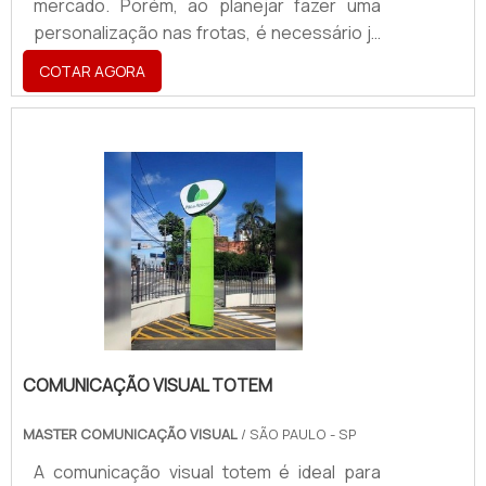
mercado. Porém, ao planejar fazer uma
personalização nas frotas, é necessário já
ter definido qual vai ser o alvo da
COTAR AGORA
ação.Saiba mais sobre o produtoContudo,
é possível fazer o destaque de qualquer
informação que seja importante, e precise
ser comunicada. Essas informações
costumam ser: O nome da empresa; Um
produto oferecido; Um serviço; Um slogan;
O número de telefone da
empresa.Aplicação da personalização de
frotasA person.
COMUNICAÇÃO VISUAL TOTEM
MASTER COMUNICAÇÃO VISUAL
/ SÃO PAULO - SP
A comunicação visual totem é ideal para