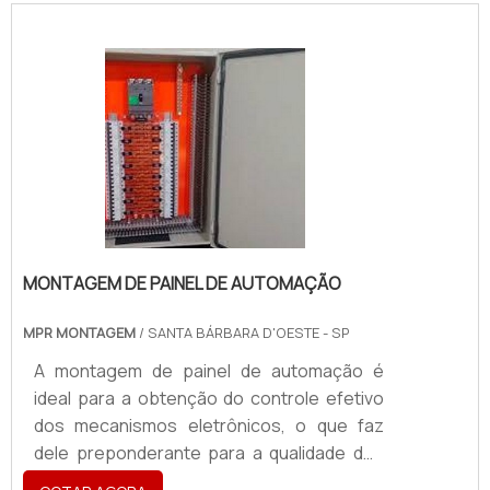
promoção. Elementos usados na
fabricação Aço polido; Aço escovado;
Latão; Acrílico; Entre outros.A letra é
montada individualmente na parede ou em
um tipo de suporte, que já foi antes
acoplado à parede. Ela possui um grande
impacto visual, por esse motivo.
MONTAGEM DE PAINEL DE AUTOMAÇÃO
MPR MONTAGEM
/ SANTA BÁRBARA D'OESTE - SP
A montagem de painel de automação é
ideal para a obtenção do controle efetivo
dos mecanismos eletrônicos, o que faz
dele preponderante para a qualidade dos
processos de indústrias dos mais diversos