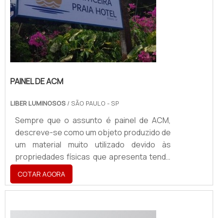
PAINEL DE ACM
LIBER LUMINOSOS
/ SÃO PAULO - SP
Sempre que o assunto é painel de ACM,
descreve-se como um objeto produzido de
um material muito utilizado devido às
propriedades físicas que apresenta tendo
a aplicabilidade em atestar a identidade
COTAR AGORA
visual de uma marca, sendo utilizado para a
criação
de:Fachadas;Totens;Letreiros;Dentre
vários outros acessórios.O PRODUTO