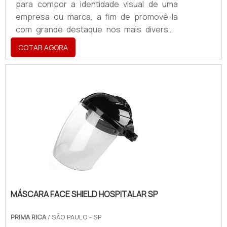
para compor a identidade visual de uma
empresa ou marca, a fim de promovê-la
com grande destaque nos mais diversos
ambientes. Nesse sentido, é de suma
COTAR AGORA
importância adquirir um totem
personalizado, com o objetivo de alinhar
informações condizentes com o ideal, o
valor e a missão de cada empresa.Como
uma das soluções mais eficazes para
destacar uma empresa, marca ou um
produto, o totem permite obter grande
visibilidade, com ou sem iluminação,
podendo, ainda, ser.
MÁSCARA FACE SHIELD HOSPITALAR SP
PRIMA RICA
/ SÃO PAULO - SP