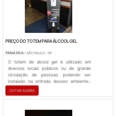
impressos em lona, com alta qualidade de
imagem para o melhor impacto visual.
Empresas especializadas do setor
produzem.
PREÇO DO TOTEM PARA ÁLCOOL GEL
PRIMA RICA
/ SÃO PAULO - SP
O totem de álcool gel é utilizado em
diversos locais públicos ou de grande
circulação de pessoas, podendo ser
instalado na entrada desses ambientes
e/ou lugares estratégicos onde há maior
COTAR AGORA
quantidade de público. Por possuir um bom
preço do totem para álcool gel, o
equipamento está presente também em
locais, como: Empresas do setor