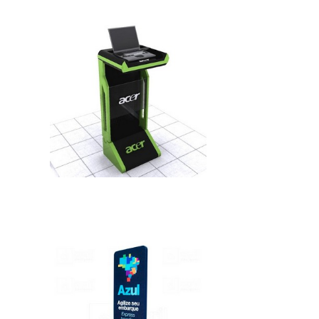
criação de fachadas, totens, letreiros,
dentre vários outros acessórios.O
PRODUTO OFERECE DIVERSAS
VANTAGENSA placa vem se tornando um
produto de extrema importância para o
segmentos como cafés, restaurantes,
shoppi...
IMAGEM ILUSTRATIVA DE TOTEM EM MDF
VALOR