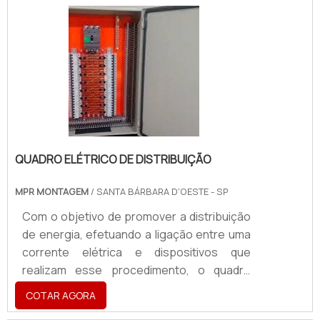
com pintura automotiva; MDF; PVC
expandido; Madeira bruta. É fundamental
que uma fábrica conheça a vasta gama de
alternativas em materiais para letras caixa a
f.
QUADRO ELÉTRICO DE DISTRIBUIÇÃO
MPR MONTAGEM
/ SANTA BÁRBARA D'OESTE - SP
Com o objetivo de promover a distribuição
de energia, efetuando a ligação entre uma
corrente elétrica e dispositivos que
realizam esse procedimento, o quadro
elétrico de distribuição conta com um
COTAR AGORA
painel de controle, equipamento que é