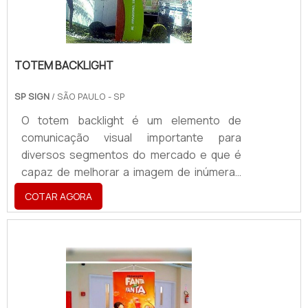
TOTEM BACKLIGHT
SP SIGN
/ SÃO PAULO - SP
O totem backlight é um elemento de
comunicação visual importante para
diversos segmentos do mercado e que é
capaz de melhorar a imagem de inúmeras
empresas, contribuindo para o maior
COTAR AGORA
faturamento das mesmas.Composição do
materialO totem geralemente tem peso
consideravelmente leve e pode ser
facilmente movimentado. Entre os locais
em que esse tipo de totem pode aplicado
se destacam: Shoppings; Cinemas;