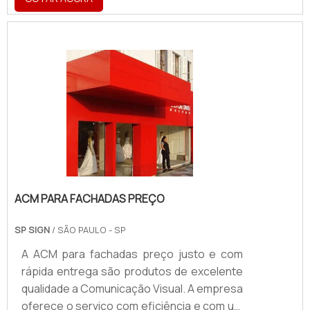
lona (brilho ou fosca), papel e tecido.
Dependendo do projeto, o material é capaz
de transmitir informações em longa
distância, quando fixados em locais
estratégicos.Informações adicionais e
aplicação dos bannersO banner comercial
é essencial para divulgar marcas e serviços
de empresas, assim como para comunicar
e info.
ACM PARA FACHADAS PREÇO
SP SIGN
/ SÃO PAULO - SP
A ACM para fachadas preço justo e com
rápida entrega são produtos de excelente
qualidade a Comunicação Visual. A empresa
oferece o serviço com eficiência e com um