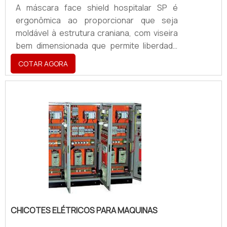
A máscara face shield hospitalar SP é
ergonômica ao proporcionar que seja
moldável à estrutura craniana, com viseira
bem dimensionada que permite liberdade
de movimento sem perder qualidade na
COTAR AGORA
proteção. A face shield ela também é
reutilizável com praticidade na hora de
higienizá-la.Em alguns locais, não é só
questão de preocupação. Com a pandemia
do coronavírus, autoridades têm
estabelecido como obrigatório o uso de
máscara em locais públicos e
estabelecimentos como supermercados e
farmácias. Qu.
CHICOTES ELÉTRICOS PARA MAQUINAS