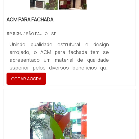
ACM PARA FACHADA
SP SIGN
/ SÃO PAULO - SP
Unindo qualidade estrutural e design
arrojado, o ACM para fachada tem se
apresentado um material de qualidade
superior pelos diversos benefícios que
agrega aos estabelecimentos em que é
COTAR AGORA
aplicado. O produto é capaz de apresentar
uma excelente durabilidade por ser
composto por lâminas de alumínio e
material altamente resistente.Vantagens
do material O acm para fachada apresenta
excelente durabilidade por ser composto
por lâminas de alumínio, material altamente
resistente. O acm para fachada tem se.