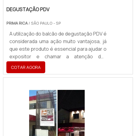
DEGUSTAÇÃO PDV
PRIMA RICA
/ SÃO PAULO - SP
A utilização do balcão de degustação PDV é
considerada uma ação muito vantajosa, já
que este produto é essencial para ajudar o
expositor e chamar a atenção dos
consumidores na divulgação de uma nova
COTAR AGORA
marca, produto ou serviços. É um produto
extremamente versátil e pode ser utilizado
em diversos segmentos, como alimentício,
educação, produtos de limpeza, entre
outros. São incontáveis as vantagens que
este tipo de balcão pode oferecer ao ser
aplicado no ponto de venda. Entre eles,
destacam-se: Aume.