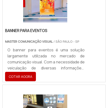
Fachadas de comércios; Pontos de ônibus;
Praças públicas.O totem backlight é
formado por uma est.
BANNER PARA EVENTOS
MASTER COMUNICAÇÃO VISUAL
/ SÃO PAULO - SP
O banner para eventos é uma solução
largamente utilizada no mercado de
comunicação visual. Com a necessidade de
veiculação de diversas informações,
marcas, produtos e serviços, o banner é o
COTAR AGORA
recurso ideal para eventos de todos os
portes. Existem os mais diversos formatos
e tipos de banners disponíveis, que
também podem ser feitos totalmente sob
medida. Geralmente, os banners são