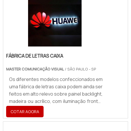
corporativo; Call Centers; Clínicas e
hospitais; Praças Públicas; Estações de
trem e metrô; Supermercados e
Hipermercados; Entre outros
estabelecimentos de alta circula.
FÁBRICA DE LETRAS CAIXA
MASTER COMUNICAÇÃO VISUAL
/ SÃO PAULO - SP
Os diferentes modelos confeccionados em
uma fábrica de letras caixa podem ainda ser
feitos em alto relevo sobre painel backlight,
madeira ou acrílico, com iluminação frontal,
neon direto, indireto ou LED. Materiais que
COTAR AGORA
se destacam na confecção Aço inox polido
ou escovado; Aço com revestimento
frontal; Acrílico; Latão; Aço galvanizado