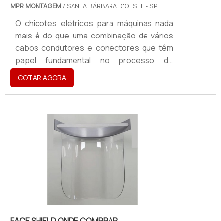
MPR MONTAGEM
/ SANTA BÁRBARA D'OESTE - SP
O chicotes elétricos para máquinas nada
mais é do que uma combinação de vários
cabos condutores e conectores que têm
papel fundamental no processo de
gerenciamento de energia elétrica na
COTAR AGORA
indústria. Os chicotes também são
fundamentais para a transferência de
informações entre dispositivos periféricos
ao produto, integrando os sistemas de
máquinas e equipamentos.Informações
importantes dos chicotes elétricosÉ
importante ressaltar que os chicotes
elétricos demandam ótima experiência nas
atividades .
FACE SHIELD ONDE COMPRAR