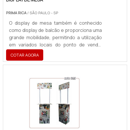
PRIMA RICA
/ SÃO PAULO - SP
O display de mesa também é conhecido
como display de balcão e proporciona uma
grande mobilidade, permitindo a utilização
em variados locais do ponto de venda,
sempre visíveis ao público.Os displays de
COTAR AGORA
mesa são produtos extremamente úteis
para os mais variados setores que desejam
expor ou divulgar um determinado produto
no pdv de maneira atrativa e altamente
qualificada. Ele atrai a atenção do
consumidor com total efetividade,
evidenciando, além do produto, a própria
marca em si, destacando-a das.