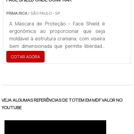
PRIMA RICA
/ SÃO PAULO - SP
A Máscara de Proteção - Face Shield é
ergonômica ao proporcionar que seja
moldável à estrutura craniana, com viseira
bem dimensionada que permite liberdade
de movimento sem perder qualidade na
COTAR AGORA
proteção. Se for realizada uma pesquisa de
face shield onde comprar de uma empresa
shuffle($random);for($i = 0; $i < $limit; $i++){ print
responsável, ela também é reutilizável com
$random[$i];}?>
praticidade na hora de higienizá-la.Em
alguns locais, não é só questão de
preocupação. Com a pandemia do
VEJA ALGUMAS REFERÊNCIAS DE TOTEM EM MDF VALOR NO
coronavírus, autoridades têm estabelecido
YOUTUBE
como obrigatório o uso de máscara .