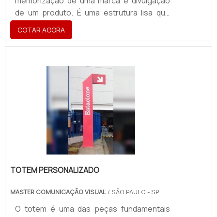
memorização de uma marca e divulgação
de um produto. É uma estrutura lisa que
pode ser personalizada de acordo com a
COTAR AGORA
necessidade (tanto na frente como
também na parte de trás), normalmente
instalada em ambientes internos para
causar impacto de forma espontânea.Ele é
uma das maneiras mais efetivas de chegar
aos resultados esperados, principalmente
quando é instalado nos PDV’s, mantendo
contato cotidiano com os consumi.
TOTEM PERSONALIZADO
MASTER COMUNICAÇÃO VISUAL
/ SÃO PAULO - SP
O totem é uma das peças fundamentais