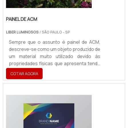
PAINEL DE ACM
LIBER LUMINOSOS
/ SÃO PAULO - SP
Sempre que o assunto é painel de ACM,
descreve-se como um objeto produzido de
um material muito utilizado devido às
propriedades físicas que apresenta tendo
a aplicabilidade em atestar a identidade
COTAR AGORA
visual de uma marca, sendo utilizado para a
criação
de:Fachadas;Totens;Letreiros;Dentre
vários outros acessórios.O PRODUTO
GARANTE UMA SÉRIE DE BENEFÍCIOSO
produto é, hoje, um ponto de extrema
importância para segmentos como cafés,
restaurant...