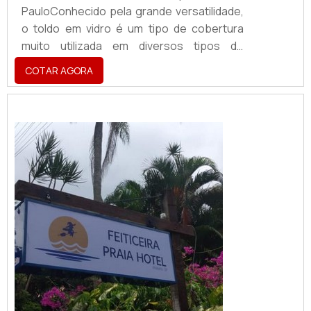
PauloConhecido pela grande versatilidade,
o toldo em vidro é um tipo de cobertura
muito utilizada em diversos tipos de
estabelecimentos e pode proteger
COTAR AGORA
pessoas e objetos contra a ação da chuva,
do sol e de outros tipos de intempéries
climáticas. Além de proteger todos que
estão abrigados sob o mesmo. O
PRODUTO GARANTE DIVERSAS
APLICAÇÕESSendo assim, os toldos
podem se tornar ótimas alternativas para
pessoa...