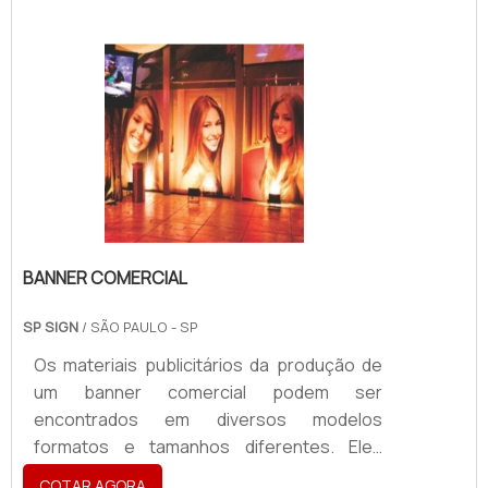
responsável por conectar os cabos de
rede no relógio de mediação. O quadro
elétrico desse equipamento abriga
diversos dispositivos, quando em
composição interna podem existir:
Disjuntores; Chaves; Fusíveis; Entre
outros.Os dispositivos de segurança
(disjuntores) rec.
BANNER COMERCIAL
SP SIGN
/ SÃO PAULO - SP
Os materiais publicitários da produção de
um banner comercial podem ser
encontrados em diversos modelos
formatos e tamanhos diferentes. Eles
podem ser utilizados para impressão de
COTAR AGORA