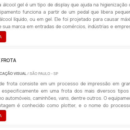
 álcool gel é um tipo de display que ajuda na higienização 
ipamento funciona a partir de um pedal que libera peque
lcool líquido, ou em gel. Ele foi projetado para causar máx
e sua marca em entradas de comércios, indústrias e empre
de há maior circulação de pessoas na higienização das mã
A
des vantagens do totem para álcool gel personalizado é a fá
enização em espaços públicos, possibilitando a lim.
 FROTA
CAÇÃO VISUAL
/ SÃO PAULO - SP
de frota consiste em um processo de impressão em gra
s especificamente em uma frota dos mais diversos tipos
mo automóveis, caminhões, vans, dentre outros. O equipame
otagem é conhecido como plotter, e o nome do process
ustamente desse equipamento que é usado no processo
A
ões, ele é conhecido por termos como adesivação de veícul
outros derivados, porém o processo de impressão em la