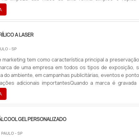
stabelecimentos de atendimento ao público, ambientes aber
A
om circulação grande de pessoas. Hoje esse equipamento e
 locais, como: Empresas do setor corporativo; Call Cente
ÍLICO A LASER
ULO - SP
e marketing tem como característica principal a preservação
 marca de uma empresa em todos os tipos de exposição, s
ra do ambiente, em campanhas publicitárias, eventos e ponto
mações adicionais importantesQuando a marca é gravada
 exemplo, é importante garantir que ela seja reproduzida pre
A
ente, sempre de acordo com os padrões definidos em 
sual. Nesse contexto, o corte em acrílico a laser é uma .
ÁLCOOL GEL PERSONALIZADO
 PAULO - SP