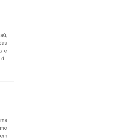
aú,
das
s e
 de
 de
m a
lana
uma
omo
 em