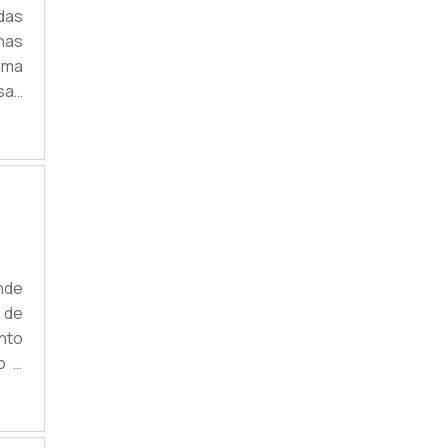
das
nas
ima
sas
os.
cil
nde
 de
nto
o é
.Em
os,
rga