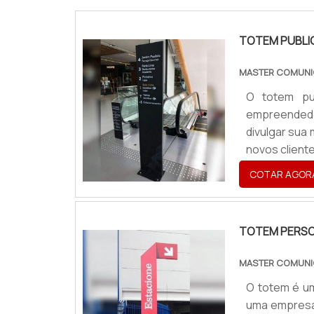
TOTEM PUBLI
MASTER COMUNI
O totem pub
empreendedor
divulgar sua
novos cliente
negócios que
COTAR AGOR
mundo da divu
TOTEM PERSO
MASTER COMUNI
O totem é um
uma empresa