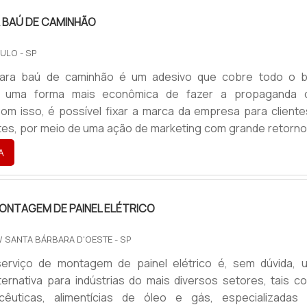
esmo.A.
 BAÚ DE CAMINHÃO
ULO - SP
ara baú de caminhão é um adesivo que cobre todo o b
e uma forma mais econômica de fazer a propaganda 
m isso, é possível fixar a marca da empresa para cliente
ntes, por meio de uma ação de marketing com grande retorno
o.Sobre o procedimentoEsse procedimento de colocação
A
ma-se envelopamento. Nesse processo, os baús recebe
 uma película adesiva que adere facilmente às superfícies p
. Em.
ONTAGEM DE PAINEL ELÉTRICO
/ SANTA BÁRBARA D'OESTE - SP
 serviço de montagem de painel elétrico é, sem dúvida, 
ternativa para indústrias do mais diversos setores, tais c
cêuticas, alimentícias de óleo e gás, especializadas