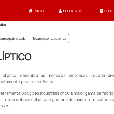
INÍCIO
SOBRE NÓS
BLOG
ptico
tem de publicidade
Totem de ponto de venda
LÍPTICO
elíptico, descubra as melhores empresas, receba div
uitamente para todo o Brasil
 ferramenta Soluções Industriais criou a maior gama de fabri
e Totem dobrável elíptico e gostaria de mais informações s
aixo: