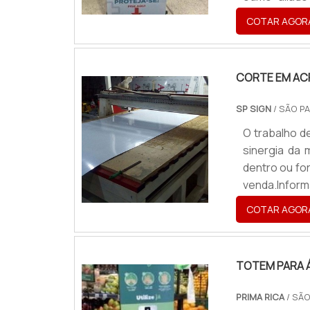
diferentes e
COTAR AGOR
e fechados c
presente em
Shop.
CORTE EM ACR
SP SIGN
/ SÃO PA
O trabalho d
sinergia da
dentro ou fo
venda.Infor
objetos, por
COTAR AGOR
e integralm
identidade vi
TOTEM PARA 
PRIMA RICA
/ SÃO