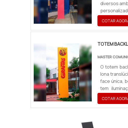
diversos amb
personaliza
ideal, o va
COTAR AGOR
eficazes par
obter gra...
TOTEM BACKL
MASTER COMUNI
O totem back
lona translú
face única, 
tem ilumina
evidenciand
COTAR AGOR
comum a sua
chapa adesiv