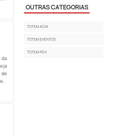
tos
OUTRAS CATEGORIAS
stá
rs;
TOTEM ACM
TOTEM EVENTOS
TOTEM PDV
 da
eja
 de
 em
cisa
sua