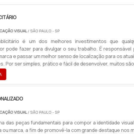
CITÁRIO
CAÇÃO VISUAL
/ SÃO PAULO - SP
licitário é um dos melhores investimentos que qualq
 pode fazer para divulgar o seu trabalho. É responsável 
 marca e passar um melhor senso de localização para os atua
s. Por ser simples, prático e fácil de desenvolver, muitos sã
 optam por utilizar o totem, como uma porta de entrada par
A
lgação publicitária e maior contato com os clientes.Tipos di..
NALIZADO
CAÇÃO VISUAL
/ SÃO PAULO - SP
a das peças fundamentais para compor a identidade visual
 ou marca, a fim de promovê-la com grande destaque nos m