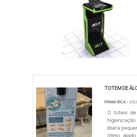
IMAGEM ILUSTRATIVA DE TOTEM DOBRÁVEL ELÍ
TOTEM DE ÁLC
PRIMA RICA
/ SÃO
O totem de 
higienizaçã
libera peque
ótimo aliad