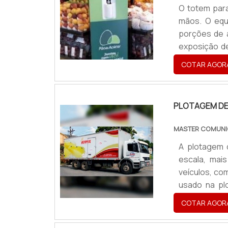
O totem para
mãos. O equ
porções de á
exposição d
em geral on
COTAR AGOR
Uma das gran
e rápida higi
PLOTAGEM DE
MASTER COMUNI
A plotagem 
escala, mai
veículos, co
usado na pl
derivado j
COTAR AGOR
algumas regi
painéis ou 