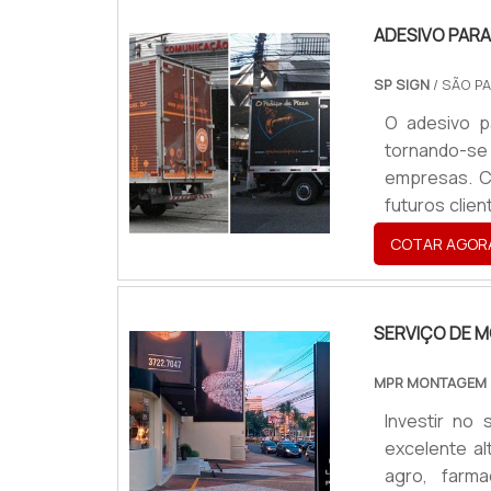
escala é o m
ADESIVO PARA
SP SIGN
/ SÃO PA
O adesivo p
tornando-s
empresas. Co
futuros clie
investiment
COTAR AGOR
adesivo cha
aplicação de
ou corrugada
SERVIÇO DE M
MPR MONTAGEM
Investir no
excelente al
agro, farma