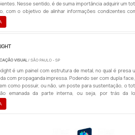
ientes. Nesse sentido, é de suma importância adquirir um to
do, com o objetivo de alinhar informações condizentes co
lor e a missão de cada empresa.Como uma das soluções m
A
a destacar uma empresa, marca ou um produto, o totem perm
IGHT
CAÇÃO VISUAL
/ SÃO PAULO - SP
light é um painel com estrutura de metal, no qual é presa 
cida com propaganda impressa. Podendo ser com dupla face,
bem como possuir, ou não, um poste para sustentação, o to
ção emanada da parte interna, ou seja, por trás da lo
o a impressão.Além do totem com lona impressa, també
A
 confecção com lona adesivada ou com alumínio compos
ada ga...