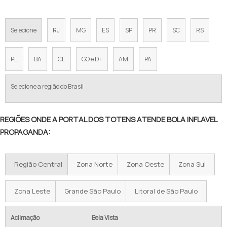
Selecione
RJ
MG
ES
SP
PR
SC
RS
PE
BA
CE
GO e DF
AM
PA
Selecione a região do Brasil
REGIÕES ONDE A PORTAL DOS TOTENS ATENDE BOLA INFLAVEL
PROPAGANDA:
Região Central
Zona Norte
Zona Oeste
Zona Sul
Zona Leste
Grande São Paulo
Litoral de São Paulo
Aclimação
Bela Vista