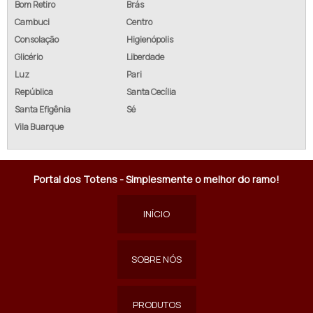
Bom Retiro
Brás
Cambuci
Centro
Consolação
Higienópolis
Glicério
Liberdade
Luz
Pari
República
Santa Cecília
Santa Efigênia
Sé
Vila Buarque
Portal dos Totens - Simplesmente o melhor do ramo!
INÍCIO
SOBRE NÓS
PRODUTOS