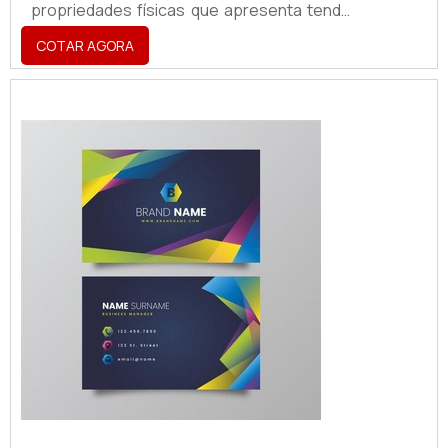
propriedades físicas que apresenta tendo
a aplicabilidade em atestar a identidade
COTAR AGORA
visual de uma marca, sendo utilizado para a
criação
de:Fachadas;Totens;Letreiros;Dentre
vários outros acessórios.O PRODUTO
GARANTE UMA SÉRIE DE BENEFÍCIOSO
produto é, hoje, um ponto de extrema
importância para segmentos como cafés,
restaurant...