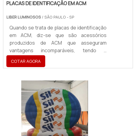
PLACAS DE IDENTIFICAÇÃO EM ACM
LIBER LUMINOSOS
/ SÃO PAULO - SP
Quando se trata de placas de identificação
em ACM, diz-se que são acessórios
produzidos de ACM que asseguram
vantagens incomparáveis, tendo a
aplicabilidade em atestar a identidade visual
COTAR AGORA
de uma marca, sendo utilizado para a
criação de fachadas, totens, letreiros,
dentre vários outros acessórios.O
PRODUTO OFERECE DIVERSAS
VANTAGENSA placa vem se tornando um
produto de extrema importância para o
segmentos como cafés, restaurantes,
shoppi...