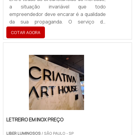
a situação invariável que todo
empreendedor deve encarar é a qualidade
da sua propaganda. O serviço de
envelopamento de frota oferece diversos
COTAR AGORA
diferenciais, fazendo com que a
comunicação visual de uma empresa seja
mais eficiente.Como funcionaO
envelopamento de carros consiste em um
investimento inteligente, estratégico e
prático. Ao aderir a esse procedimento, o
empreendedor consegue conquistar para
o seu negócio um meio de divulgação
orgânico e constant.
LETREIRO EM INOX PREÇO
LIBER LUMINOSOS
/ SÃO PAULO - SP