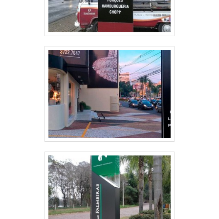
lugar.one encontrar letreiro em inox preço
justoSaiba que a Liber Luminosos tem o
que há de melhor no ramo de comunicação
visual. É sempre a opção mais confiável,
disponibilizando itens como fachada em
ACM, letreiro, toldo, neon, letra caixa e
muito mais. E pensando no cliente, além de
toda qualidade e tecnologia, ainda oferece
pagamento por transferência bancária e
boletos de 30, 60 e 90 dias.Com suas
máquinas de última geração e
equipamentos de qualidade, agregado a
uma equipe com profissionais certificados
que prestam atendimento personalizado
inclusive no pós-venda, a empresa garante
o sucesso dos clientes de ponta a ponta..