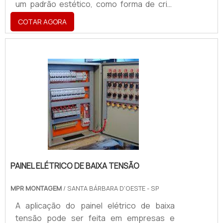
um padrão estético, como forma de criar
executar com alta qualidade. Solicite já um
um elo de identificação visual. Além disso,
COTAR AGORA
orçamento!.
ele possui uma diversidade de moldes de
impressão e materiais de fabricação e,
também, pode ser reutilizado diversas
vezes, caso a promoção volte ao
estabelecimento novamente. O banner é
uma das formas mais eficientes de chamar
a atenção dos consumidores para as
promoções.A empresa que investe estará
à frente das.
PAINEL ELÉTRICO DE BAIXA TENSÃO
MPR MONTAGEM
/ SANTA BÁRBARA D'OESTE - SP
A aplicação do painel elétrico de baixa
tensão pode ser feita em empresas e