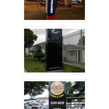
locais internos e externos que precisam
desse tipo de produto, fazendo do modelo
um dos mais buscados no segmento de
identificação.Letreiros em inox com
qualidade certificada só é possível
encontrar na Liber Luminosos. Pontos
importantes na lista abaixo:Alta resistência
mecânica;Alta resistência contra
corrosão;Alta resistência contra
intempéries;Baixa necessidade de
manutenção;Entre outros.Tem como
ponto de destaque na sua utilização
fatores como a durabilidade e a facilidade
de instalação, padrões que compõem sua
marca registrada, tornando seu uso
indispensável, ainda mais hoje, no mundo
empresarial que sempre preza por
diferenciação e qualidade em primeiro