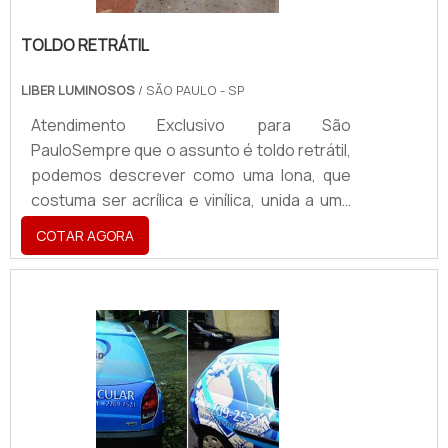
TOLDO RETRÁTIL
LIBER LUMINOSOS
/ SÃO PAULO - SP
Atendimento Exclusivo para São
PauloSempre que o assunto é toldo retrátil,
podemos descrever como uma lona, que
costuma ser acrílica e vinílica, unida a uma
estrutura metálica de aço galvanizado ou
COTAR AGORA
alumínio. Uma de suas funções é
proporcionar segurança, requinte e
sofisticação, bem como evitar que
intempéries, tais como chuvas e ventanias,
atrapalhem o funcionamento do
local.principais informações e
características do produtoSuas qualidades
são um grande diferencial para