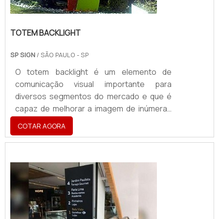
TOTEM BACKLIGHT
SP SIGN
/ SÃO PAULO - SP
O totem backlight é um elemento de
comunicação visual importante para
diversos segmentos do mercado e que é
capaz de melhorar a imagem de inúmeras
empresas, contribuindo para o maior
COTAR AGORA
faturamento das mesmas.Composição do
materialO totem geralemente tem peso
consideravelmente leve e pode ser
facilmente movimentado. Entre os locais
em que esse tipo de totem pode aplicado
se destacam: Shoppings; Cinemas;
Fachadas de comércios; Pontos de ôni...