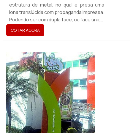
estrutura de metal, no qual é presa uma
lona translúcida com propaganda impressa.
Podendo ser com dupla face, ou face única,
bem como possuir, ou não, um poste para
COTAR AGORA
sustentação, o totem tem iluminação
emanada da parte interna, ou seja, por trás
da lona, evidenciando a impressão.Além do
totem com lona impressa, também é
comum a sua confecção com lona
adesivada ou com alumínio composto,
chapa adesivada ga...