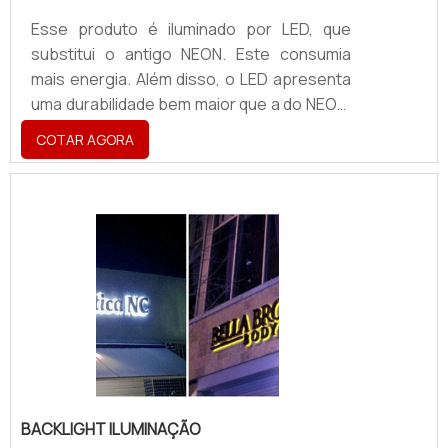
Esse produto é iluminado por LED, que
substitui o antigo NEON. Este consumia
mais energia. Além disso, o LED apresenta
uma durabilidade bem maior que a do NEON.
A letra caixa com iluminação é, basicamente
COTAR AGORA
uma caixa que possui cada letra iluminada.
O produto costuma ser fabricado nos
seguintes materiais: Aço inox escovado;
Aço inox polido; Aço galvanizado; E
alumínio.Saiba mais sobre esse produtoA
letra caixa iluminada possui suas letras com
o lado aberto, voltado para o espectador.
Têm face de a.
BACKLIGHT ILUMINAÇÃO