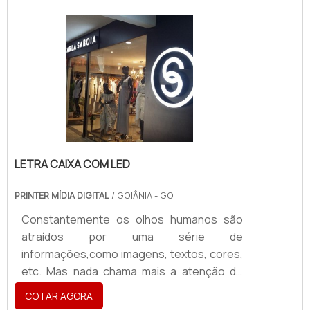
executar com alta qualidade. Solicite já um
consideravelmente leve e pode ser
orçamento!.
facilmente movimentado. Entre os locais
em que esse tipo de totem pode aplicado
se destacam: Shoppings; Cinemas;
Fachadas de comércios; Pontos de ônibus;
Praças públicas.O totem backlight é
formado por uma est.
LETRA CAIXA COM LED
PRINTER MÍDIA DIGITAL
/ GOIÂNIA - GO
Constantemente os olhos humanos são
atraídos por uma série de
informações,como imagens, textos, cores,
etc. Mas nada chama mais a atenção do
que a iluminação. Por conta disso, contar
COTAR AGORA
com uma letra caixa com led para divulgar