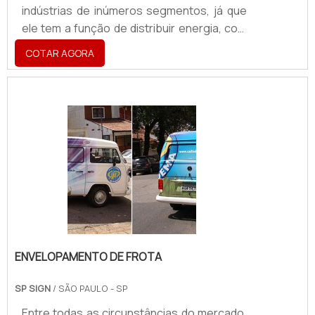
indústrias de inúmeros segmentos, já que
ele tem a função de distribuir energia, com
medidas personalizadas para que se elas
COTAR AGORA
se adequem em cada dispositivo, ou
comandos de recepção de eletricidade. Na
prática, este painel ainda conta com
barramentos que são suportados por
isoladores, que por vezes podem ser feitos
de inúmeros metais, como cobre, por
exemplo. Os barramentos de entrada
facilitam a conexão dos cabos, que fi.
ENVELOPAMENTO DE FROTA
SP SIGN
/ SÃO PAULO - SP
Entre todas as circunstâncias do mercado,