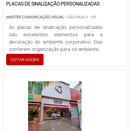
PLACAS DE SINALIZAÇÃO PERSONALIZADAS
MASTER COMUNICAÇÃO VISUAL
/ SÃO PAULO - SP
As placas de sinalização personalizadas
são excelentes elementos para a
decoração do ambiente corporativo. Elas
conferem organização para os ambientes.
Para empresas de todos os portes, quando
COTAR AGORA
bem sinalizadas, permitem o fluxo tranquilo
de pessoas, transmitindo informações do
interesse de todos e direcionamento de
salas e setores. Placas utilizadas em
diferentes ambientes Condomínios;
Empresas; Indústrias; Hospitais; Escolas;
Shoppings; Entre outros.As placas dão
identidade visual do produto com.