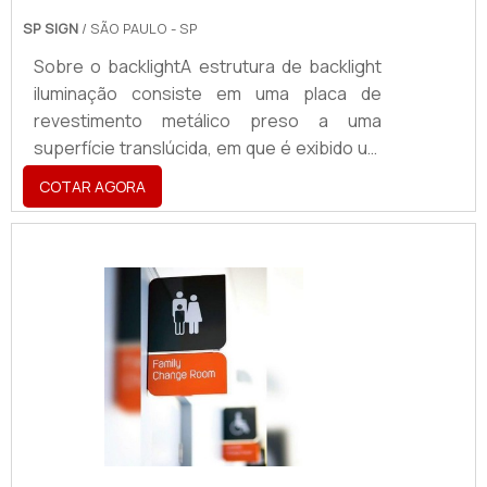
SP SIGN
/ SÃO PAULO - SP
Sobre o backlightA estrutura de backlight
iluminação consiste em uma placa de
revestimento metálico preso a uma
superfície translúcida, em que é exibido um
material publicitário ou propaganda
COTAR AGORA
impressa. A propriedade luminosa fica
acoplada na parte inferior da placa, para
produzir o efeito adequado.O backlight é a
alternativa mais eficiente para empresas
que procuram divulgar uma marca ou seus
produtos. O painel luminoso pode ser
inserido em espaços públicos, como
avenidas, rodovias e ambientes d.