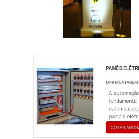
IMAGEM ILUSTRATIVA DE TOTEM PROPAGA
PAINÉIS ELÉ
MPR MONTAGEM
A automação
fundamenta
automatizaç
painéis elét
que pode ser
COTAR AGOR
o funcionam