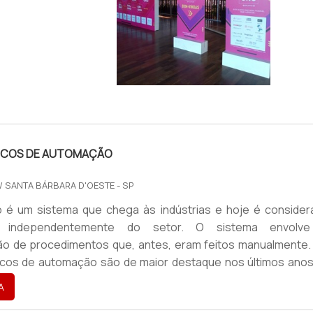
NDA
IMAGEM ILUSTRATIVA DE TOTEM PROPAGANDA
TRICOS DE AUTOMAÇÃO
/ SANTA BÁRBARA D'OESTE - SP
 é um sistema que chega às indústrias e hoje é consider
l independentemente do setor. O sistema envolv
ão de procedimentos que, antes, eram feitos manualmente.
ricos de automação são de maior destaque nos últimos anos,
 fabricado de acordo com a necessidade, a rotina ou até me
A
ento de cada indústria. De todo modo, o painel elétr