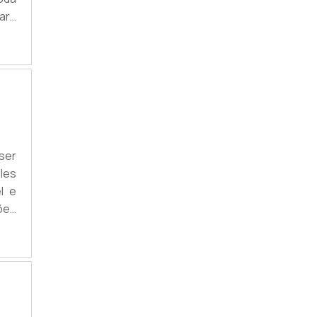
ara
e a
rio
ade
ser
les
l e
ções
ões
ara
o.