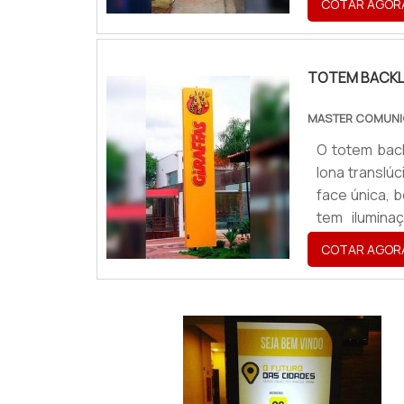
COTAR AGOR
eficazes par
obter gra...
TOTEM BACKL
MASTER COMUNI
O totem back
lona translú
face única, 
tem ilumina
evidenciand
COTAR AGOR
comum a sua
chapa adesiv