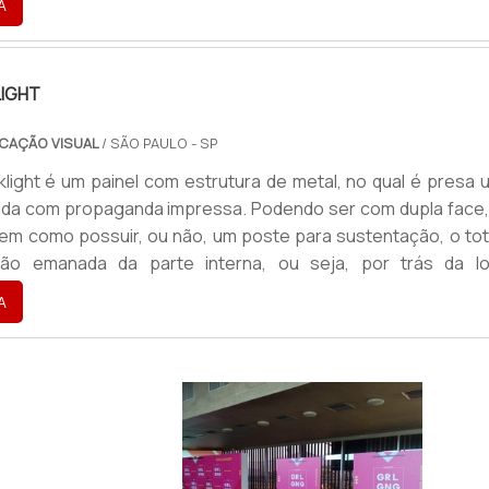
A
a destacar uma empresa, marca ou um produto, o totem perm
IGHT
CAÇÃO VISUAL
/ SÃO PAULO - SP
light é um painel com estrutura de metal, no qual é presa 
cida com propaganda impressa. Podendo ser com dupla face,
bem como possuir, ou não, um poste para sustentação, o to
ção emanada da parte interna, ou seja, por trás da lo
o a impressão.Além do totem com lona impressa, també
A
 confecção com lona adesivada ou com alumínio compos
ada ga...