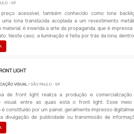
ULO - SP
 preço acessível, também conhecido como lona backlig
 uma lona translúcida acoplada a um revestimento metáli
 material, é inserida a arte da propaganda, que é impressa
to. Neste caso, a iluminação é feita por trás da lona, dentr
 que refletirá na mesma.Estratégia de divulgaçãoEsse tipo
A
 divulgação é, principalmente, utilizada em locais públicos 
mentação para atrair a atenção das pessoas. Esses.
RONT LIGHT
CAÇÃO VISUAL
/ SÃO PAULO - SP
 de front light realiza a produção e comercialização
 visual, entre as quais está o front light. Esse meio
é constituído por um painel, geralmente impresso digitalme
ra divulgação de publicidade ou transmissão de informaç
em um ambiente. No caso do painel front light, a arte impre
A
nação externa e frontal. Por isso é que esse tipo de pai