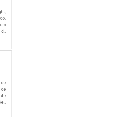
ht,
co.
 em
o da
 de
e de
 de
 de
nte
ões
ssa
nel