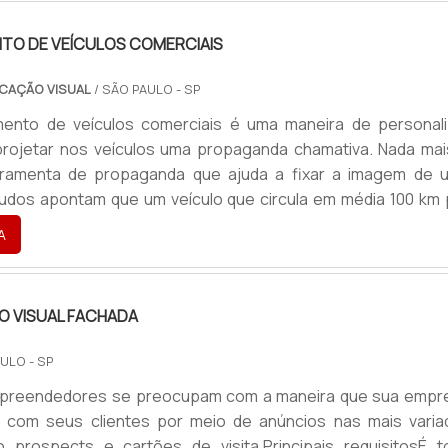
erve para gerenciar o equipamento presente na linha
 grand.
TO DE VEÍCULOS COMERCIAIS
CAÇÃO VISUAL
/ SÃO PAULO - SP
ento de veículos comerciais é uma maneira de personali
projetar nos veículos uma propaganda chamativa. Nada mai
ramenta de propaganda que ajuda a fixar a imagem de 
udos apontam que um veículo que circula em média 100 km 
er visualizado por cerca de 4 mil pessoas. Portant
A
to pode fazer com que um veículo apresente a marca de 
erca de 1 milhão de pessoas no decorrer de um ano.O serv
 meio .
 VISUAL FACHADA
ULO - SP
preendedores se preocupam com a maneira que sua empr
 com seus clientes por meio de anúncios nas mais varia
o prospects e cartões de visita.Principais requisitosÉ t