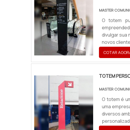
MASTER COMUNI
O totem pub
empreendedor
divulgar sua
novos cliente
negócios que
COTAR AGOR
mundo da divu
TOTEM PERSO
MASTER COMUNI
O totem é um
uma empresa
diversos amb
personaliza
ideal, o va