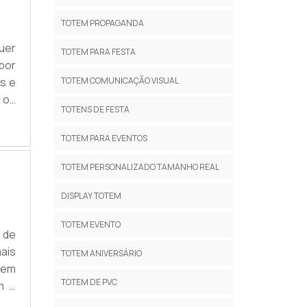
TOTEM PROPAGANDA
uer
TOTEM PARA FESTA
por
is e
TOTEM COMUNICAÇÃO VISUAL
o os
TOTENS DE FESTA
a o
.
TOTEM PARA EVENTOS
TOTEM PERSONALIZADO TAMANHO REAL
DISPLAY TOTEM
TOTEM EVENTO
 de
ais
TOTEM ANIVERSÁRIO
tem
TOTEM DE PVC
m o
ais