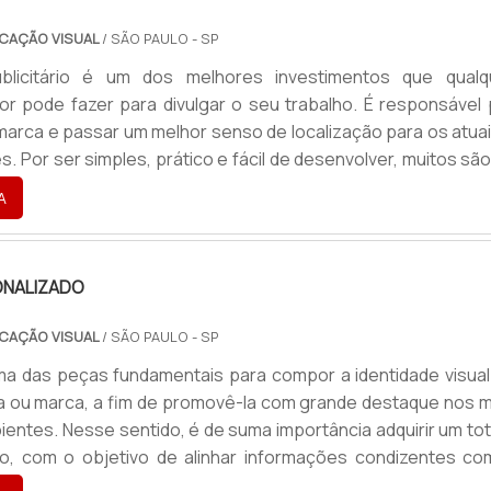
CAÇÃO VISUAL
/ SÃO PAULO - SP
licitário é um dos melhores investimentos que qualq
 pode fazer para divulgar o seu trabalho. É responsável 
 marca e passar um melhor senso de localização para os atua
s. Por ser simples, prático e fácil de desenvolver, muitos sã
 optam por utilizar o totem, como uma porta de entrada par
A
lgação publicitária e maior contato com os clientes.Tipos di..
NALIZADO
CAÇÃO VISUAL
/ SÃO PAULO - SP
a das peças fundamentais para compor a identidade visual
 ou marca, a fim de promovê-la com grande destaque nos m
ientes. Nesse sentido, é de suma importância adquirir um to
do, com o objetivo de alinhar informações condizentes co
lor e a missão de cada empresa.Como uma das soluções m