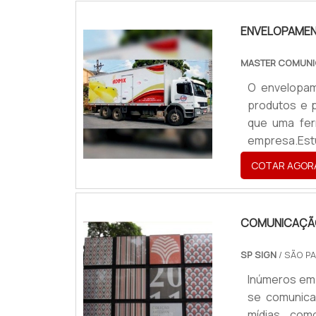
automação s
produção das
ENVELOPAMEN
MASTER COMUNI
O envelopam
produtos e 
que uma fer
empresa.Est
dia pode s
COTAR AGOR
envelopamen
empresa a c
acontece por
COMUNICAÇÃO
SP SIGN
/ SÃO PA
Inúmeros em
se comunica
mídias, com