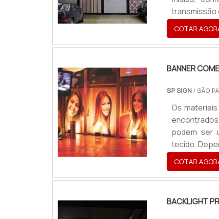
transmissão 
tanto, a co
COTAR AGOR
comunicação
levar em con
com relação.
BANNER COME
SP SIGN
/ SÃO PA
Os materiais
encontrados
podem ser u
tecido. Depe
em longa di
COTAR AGOR
adicionais 
divulgar mar
BACKLIGHT P