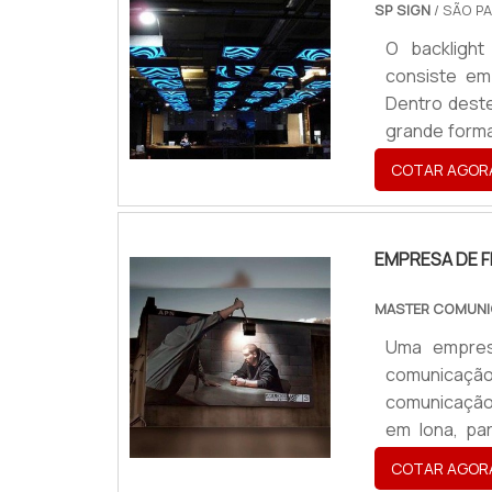
SP SIGN
/ SÃO PA
O backlight
consiste em
Dentro deste
grande forma
estrutura, o
COTAR AGOR
estratégia de
intensa movi
EMPRESA DE F
MASTER COMUNI
Uma empresa
comunicação
comunicação 
em lona, pa
importantes 
COTAR AGOR
recebe ilumi