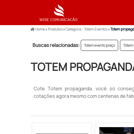
Home
»
Produtos
»
Categoria - Totem Eventos
»
Totem propag
Buscas relacionadas:
Totem evento preço
Totem 
TOTEM PROPAGAND
Cote Totem propaganda, você só consegue
cotações agora mesmo com centenas de fabr