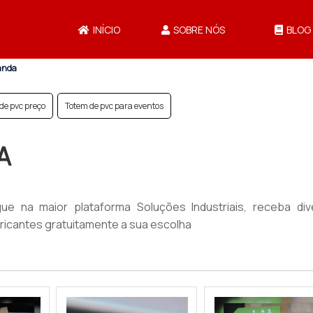
INÍCIO
SOBRE NÓS
BLOG
anda
de pvc preço
Totem de pvc para eventos
A
 na maior plataforma Soluções Industriais, receba div
icantes gratuitamente a sua escolha