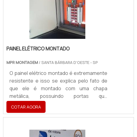
aos resultados esperados, principalmente
quando é instalado nos PDV’s, mantendo
contato cotidiano com os consumi.
PAINEL ELÉTRICO MONTADO
MPR MONTAGEM
/ SANTA BÁRBARA D'OESTE - SP
O painel elétrico montado é extremamente
resistente e isso se explica pelo fato de
que ele é montado com uma chapa
metálica, possuindo portas que
proporcionam mais segurança ao sistema
COTAR AGORA
elétrico, além de que também é ele o
responsável por distribuir a energia para
todo o circuito.Com objetivo de oferecer à
empresa em que será aplicado o mais