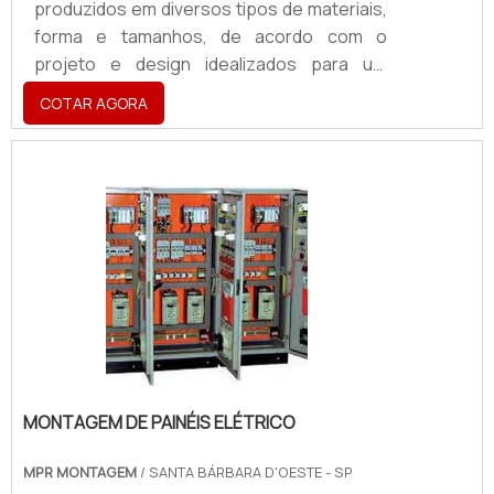
produzidos em diversos tipos de materiais,
forma e tamanhos, de acordo com o
projeto e design idealizados para um
determinado público-alvo.Pode-se utilizar
COTAR AGORA
madeira, MDF, diferentes tipos de metais,
plásticos com propriedades distintas,
como PVC, Acrílico, Policarbonato ou BOPP,
o que torna os displays, exclusivos e
otimizados para cada caso específico de
utilização e demanda.Amplamente
utilizados nos métodos de venda, entre
eles o PDV, (Ponto de Venda) onde .
MONTAGEM DE PAINÉIS ELÉTRICO
MPR MONTAGEM
/ SANTA BÁRBARA D'OESTE - SP