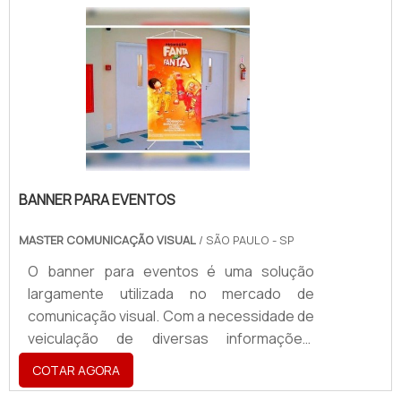
diversos tamanhos e espessuras. Ele
ÃƒÂ© visto como uma ferramenta de
divulgaÃƒÂ§ÃƒÂ£o discreta, porÃƒÂ©m
impactante. ÃƒÂ‰ aplicado em diversos
locais como em: LaboratÃƒÂ³rios;
Empresas; ComÃƒÂ©rcios.
BANNER PARA EVENTOS
MASTER COMUNICAÇÃO VISUAL
/ SÃO PAULO - SP
O banner para eventos é uma solução
largamente utilizada no mercado de
comunicação visual. Com a necessidade de
veiculação de diversas informações,
marcas, produtos e serviços, o banner é o
COTAR AGORA
recurso ideal para eventos de todos os