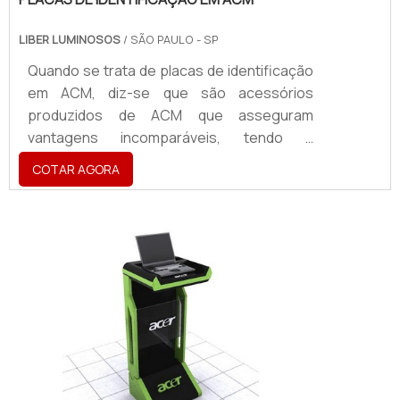
LIBER LUMINOSOS
/ SÃO PAULO - SP
Quando se trata de placas de identificação
em ACM, diz-se que são acessórios
produzidos de ACM que asseguram
vantagens incomparáveis, tendo a
aplicabilidade em atestar a identidade visual
COTAR AGORA
de uma marca, sendo utilizado para a
criação de fachadas, totens, letreiros,
dentre vários outros acessórios.O
PRODUTO OFERECE DIVERSAS
VANTAGENSA placa vem se tornando um
produto de extrema importância para o
segmentos como cafés, restaurantes,
shoppi...