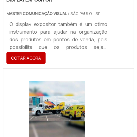
MASTER COMUNICAÇÃO VISUAL
/ SÃO PAULO - SP
O display expositor também é um ótimo
instrumento para ajudar na organização
dos produtos em pontos de venda, pois
possibilita que os produtos sejam
acomodados em lugares estratégicos. O
COTAR AGORA
display facilita o acesso dos clientes aos
produtos e permite fácil identificação.Um
produto pode ganhar destaque se for
colocado em um display. O equipamento
pode ser produzido para destacar a marca
da empresa ou um produto específico. O
design é planejado de acordo com as
necessidades do cliente.Um display dev.