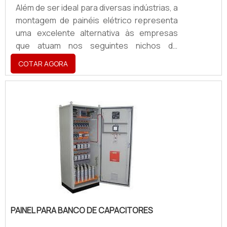
Além de ser ideal para diversas indústrias, a
montagem de painéis elétrico representa
uma excelente alternativa às empresas
que atuam nos seguintes nichos de
mercado: Farmacêuticos; Alimentícios;
COTAR AGORA
Agroindustriais; Entre outros.Além disso,
fabricantes de equipamentos e sistemas,
bem como sistemistas de uma maneira
geral, também podem investir de forma
assertiva na montagem de painel elétrico.
Na prática, esse tipo de serviço confere e
proporciona às empresas um maior
controle dos sistemas elétrico.
PAINEL PARA BANCO DE CAPACITORES