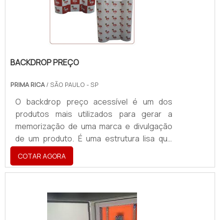
ser fabricadas em vários materiais, como
vidro, aço escovado, acrílico, PS.
BACKDROP PREÇO
PRIMA RICA
/ SÃO PAULO - SP
O backdrop preço acessível é um dos
produtos mais utilizados para gerar a
memorização de uma marca e divulgação
de um produto. É uma estrutura lisa que
pode ser personalizada de acordo com a
COTAR AGORA
necessidade (tanto na frente como
também na parte de trás), normalmente
instalada em ambientes internos para
causar impacto de forma espontânea.Ele é
uma das maneiras mais efetivas de chegar