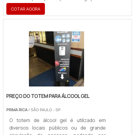
marca da empresa.Com sistema de
COTAR AGORA
iluminação back light, ou seja, interna, ele é
instalado na fachada das empresas para
indicar a presença da empresa naquele
local. O painel geralmente faz parte do
projeto de sinalização das empresas e é
desenvolvido dentro de sua padronização.
De modo geral, é o veículo de divulgação da
empresa no local em que e.
PREÇO DO TOTEM PARA ÁLCOOL GEL
PRIMA RICA
/ SÃO PAULO - SP
O totem de álcool gel é utilizado em
diversos locais públicos ou de grande