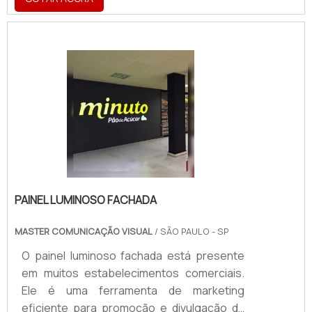
de um escritório. Também é usado em
fachadas, painéis, vitrines, placas de
sinalização, placas de homenagem e entre
outras utilizações.Informações adicionais
importantesSendo de extrema elegância, a
letra caixa é uma ferramenta de decoração,
muito comum na parte interior de bares e
restaurante, com estilos .
PAINEL LUMINOSO FACHADA
MASTER COMUNICAÇÃO VISUAL
/ SÃO PAULO - SP
O painel luminoso fachada está presente
em muitos estabelecimentos comerciais.
Ele é uma ferramenta de marketing
eficiente para promoção e divulgação da