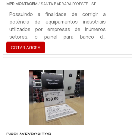
MPR MONTAGEM
/ SANTA BÁRBARA D'OESTE - SP
Possuindo a finalidade de corrigir a
potência de equipamentos industriais
utilizados por empresas de inúmeros
setores, o painel para banco de
capacitores ajuda a trazer economia nos
COTAR AGORA
procedimentos por ajudar no melhor
aproveitamento da potência. Há três
variações de categorias para ele, que são:
Tipo semiautomático; Tipo automático;
Tipo fixo.Trata-se de um equipamento que
é muito requisitado por oferecer diversos
benefícios nos procedimentos
empresariais, assim como nos mais
variados setores ind.
DISPLAY EXPOSITOR