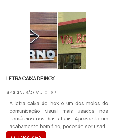
personalizado, para que assim seja capaz
de desempenhar as funções nos mais
variados nichos e pontos de venda. Quando
se fala em customização, este produto
pode ter como
variedade:Tamanho;Layout;Matéria-prima
(papel duplex ou papelão);Entre
outros.INFORMAÇÕES IMPORTANTES
SOBRE.
LETRA CAIXA DE INOX
SP SIGN
/ SÃO PAULO - SP
A letra caixa de inox é um dos meios de
comunicação visual mais usados nos
comércios nos dias atuais. Apresenta um
acabamento bem fino, podendo ser usado
em variados setores de uma empresa ou
COTAR AGORA