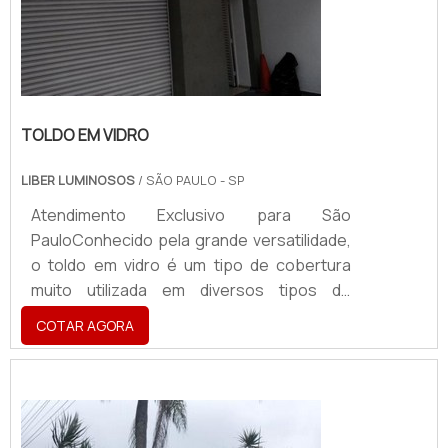
TOLDO EM VIDRO
LIBER LUMINOSOS
/ SÃO PAULO - SP
Atendimento Exclusivo para São
PauloConhecido pela grande versatilidade,
o toldo em vidro é um tipo de cobertura
muito utilizada em diversos tipos de
estabelecimentos e pode proteger
COTAR AGORA
pessoas e objetos contra a ação da chuva,
do sol e de outros tipos de intempéries
climáticas. Além de proteger todos que
estão abrigados sob o mesmo. O
PRODUTO GARANTE DIVERSAS