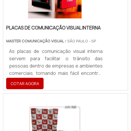
por exemplo, o co.
PLACAS DE COMUNICAÇÃO VISUAL INTERNA
MASTER COMUNICAÇÃO VISUAL
/ SÃO PAULO - SP
As placas de comunicação visual interna
servem para facilitar o trânsito das
pessoas dentro de empresas e ambientes
comerciais, tornando mais fácil encontrar
lugares específicos e se localizar. Uma boa
COTAR AGORA
comunicação visual interna é essencial
para facilitar o deslocamento e a
organização dos clientes de uma empresa.
Produto ideal para ambientes fechados
Empresas; Espaços comerciais;
Escritórios; Entre outros.As placas podem