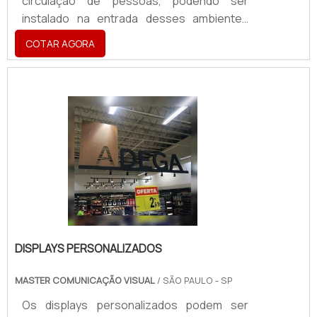
circulação de pessoas, podendo ser
instalado na entrada desses ambientes
e/ou lugares estratégicos onde há maior
COTAR AGORA
quantidade de público. Por possuir um bom
preço do totem para álcool gel, o
equipamento está presente também em
locais, como: Empresas do setor
corporativo; Call Centers; Clínicas e
hospitais; Praças Públicas; Estações de
trem e metrô; Supermercados e
Hipermercados; Entre outros
estabelecimentos de alta circula.
DISPLAYS PERSONALIZADOS
MASTER COMUNICAÇÃO VISUAL
/ SÃO PAULO - SP
Os displays personalizados podem ser