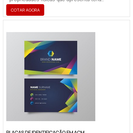
a aplicabilidade em atestar a identidade
COTAR AGORA
visual de uma marca, sendo utilizado para a
criação
de:Fachadas;Totens;Letreiros;Dentre
vários outros acessórios.O PRODUTO
GARANTE UMA SÉRIE DE BENEFÍCIOSO
produto é, hoje, um ponto de extrema
importância para segmentos como cafés,
restaurant...
PLACAS DE IDENTIFICAÇÃO EM ACM