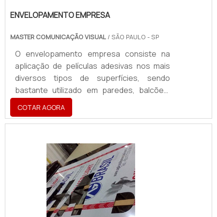
ENVELOPAMENTO EMPRESA
MASTER COMUNICAÇÃO VISUAL
/ SÃO PAULO - SP
O envelopamento empresa consiste na
aplicação de películas adesivas nos mais
diversos tipos de superfícies, sendo
bastante utilizado em paredes, balcões,
vitrines, veículos, dentre outros. O vinil, que
COTAR AGORA
é a película adesiva mais utilizada, foi
desenvolvido para serviços em
comunicação visual, decoração, linhas
automotivas, dentre outras. Utilizando o
material correto de maneira eficaz, o
envelopamento pode ter sua durabilidade
aumentada, possibilitando o
envelopamento de diversos objetos de
manei.