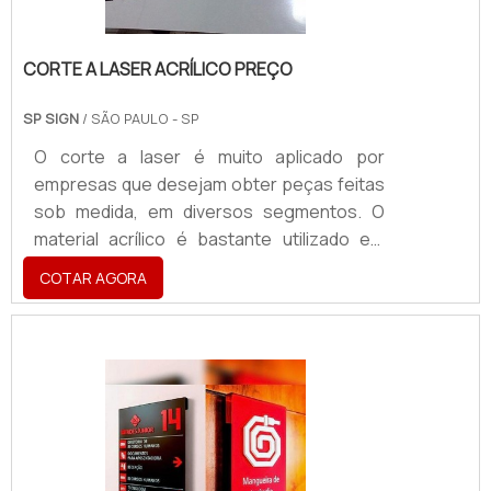
CORTE A LASER ACRÍLICO PREÇO
SP SIGN
/ SÃO PAULO - SP
O corte a laser é muito aplicado por
empresas que desejam obter peças feitas
sob medida, em diversos segmentos. O
material acrílico é bastante utilizado em
acessórios de decoração, móveis,
COTAR AGORA
brinquedos, entre outros.A versatilidade do
corte a laser acrílico preço acessível
permite transformar e criar produtos que
atendem inúmeros objetivos. O
procedimento pode variar de acordo com o
tamanho e o tipo da peça
desejada.Possibilidades e outros
benefíciosPara a fabricação de uma mesa,