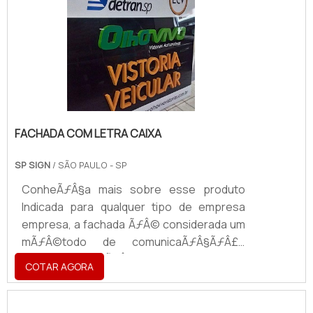
absoluto controle dos maquinários, esse
dispositivo pode proporcionar economia
de tempo e recursos, além de assegurar
proteção aos operadores, evitando assim.
FACHADA COM LETRA CAIXA
SP SIGN
/ SÃO PAULO - SP
ConheÃƒÂ§a mais sobre esse produto
Indicada para qualquer tipo de empresa
empresa, a fachada ÃƒÂ© considerada um
mÃƒÂ©todo de comunicaÃƒÂ§ÃƒÂ£o
bastante versÃƒÂ¡til, sem deixar de
COTAR AGORA
transmitir credibilidade e confianÃƒÂ§a ao
local e aos seus clientes.AlÃƒÂ©m disso, o
produto pode ser confeccionado em