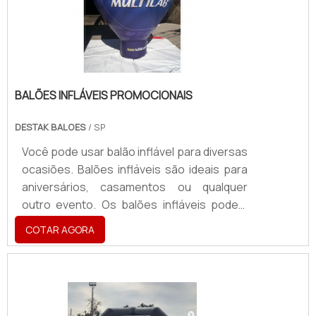
BALÕES INFLÁVEIS PROMOCIONAIS
DESTAK BALOES
/ SP
Você pode usar balão inflável para diversas
ocasiões. Balões infláveis são ideais para
aniversários, casamentos ou qualquer
outro evento. Os balões infláveis podem
ser usados para tornar o ambiente muito
COTAR AGORA
mais alegre e vibrante, com seus modelos
divertidos e grandes formatos. Eles
também podem ser usados para
campanhas publicitárias, em conjunto com
outros materiais, como outdoors ou