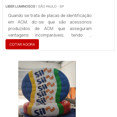
LIBER LUMINOSOS
/ SÃO PAULO - SP
Quando se trata de placas de identificação
em ACM, diz-se que são acessórios
produzidos de ACM que asseguram
vantagens incomparáveis, tendo a
aplicabilidade em atestar a identidade visual
COTAR AGORA
de uma marca, sendo utilizado para a
criação de fachadas, totens, letreiros,
dentre vários outros acessórios.O
PRODUTO OFERECE DIVERSAS
VANTAGENSA placa vem se tornando um
produto de extrema importância para o
segmentos como cafés, restaurantes,
shoppi...