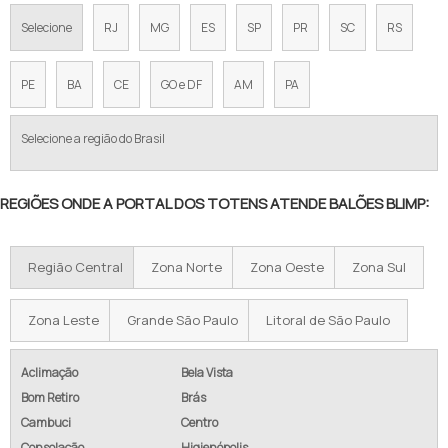
Selecione
RJ
MG
ES
SP
PR
SC
RS
PE
BA
CE
GO e DF
AM
PA
Selecione a região do Brasil
REGIÕES ONDE A PORTAL DOS TOTENS ATENDE BALÕES BLIMP:
Região Central
Zona Norte
Zona Oeste
Zona Sul
Zona Leste
Grande São Paulo
Litoral de São Paulo
Aclimação
Bela Vista
Bom Retiro
Brás
Cambuci
Centro
Consolação
Higienópolis