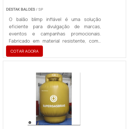
DESTAK BALOES
/ SP
O balão blimp inflável é uma solução
eficiente para divulgação de marcas,
eventos e campanhas promocionais.
Fabricado em material resistente, como
PVC ou nylon reforçado, pode ser utilizado
COTAR AGORA
em ambientes internos e externos,
suportando diferentes condições
climáticas. Com grande visibilidade aérea,
destaca-se em feiras, inaugurações e
ações publicitárias, atraindo a atenção de
um amplo público. Personalizável em cores,
formatos e logotipos, oferece alta
durabilidade e fácil instalação. Além disso,
sua leveza permite transporte prático e
reutilização em diversas ocasiões,
tornando-se uma alternativa econômica e