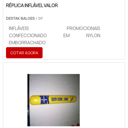
RÉPLICA INFLÁVEL VALOR
impactante para estratégias de marketing
e comunicação visual.
DESTAK BALOES
/ SP
INFLÁVEIS PROMOCIONAIS
CONFECCIONADO EM NYLON
EMBORRACHADO
COTAR AGORA