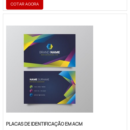
a aplicabilidade em atestar a identidade
COTAR AGORA
visual de uma marca, sendo utilizado para a
criação
de:Fachadas;Totens;Letreiros;Dentre
vários outros acessórios.O PRODUTO
GARANTE UMA SÉRIE DE BENEFÍCIOSO
produto é, hoje, um ponto de extrema
importância para segmentos como cafés,
restaurant...
PLACAS DE IDENTIFICAÇÃO EM ACM