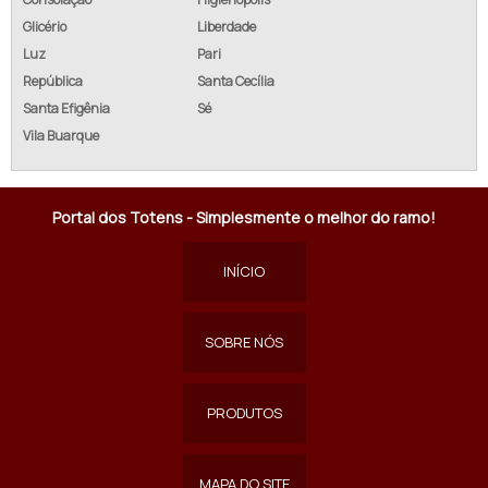
Glicério
Liberdade
Luz
Pari
República
Santa Cecília
Santa Efigênia
Sé
Vila Buarque
Portal dos Totens - Simplesmente o melhor do ramo!
INÍCIO
SOBRE NÓS
PRODUTOS
MAPA DO SITE