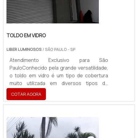
TOLDO EM VIDRO
LIBER LUMINOSOS
/ SÃO PAULO - SP
Atendimento Exclusivo para São
PauloConhecido pela grande versatilidade,
o toldo em vidro é um tipo de cobertura
muito utilizada em diversos tipos de
estabelecimentos e pode proteger
COTAR AGORA
pessoas e objetos contra a ação da chuva,
do sol e de outros tipos de intempéries
climáticas. Além de proteger todos que
estão abrigados sob o mesmo. O
PRODUTO GARANTE DIVERSAS
APLICAÇÕESSendo assim, os toldos