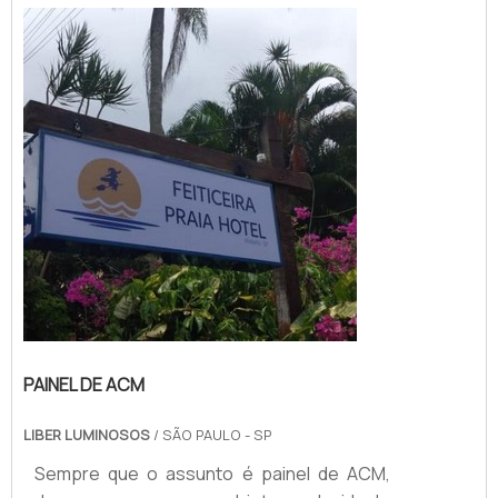
estão abrigados sob o mesmo. O
PRODUTO GARANTE DIVERSAS
APLICAÇÕESSendo assim, os toldos
podem se tornar ótimas alternativas para
pessoa...
PAINEL DE ACM
LIBER LUMINOSOS
/ SÃO PAULO - SP
Sempre que o assunto é painel de ACM,