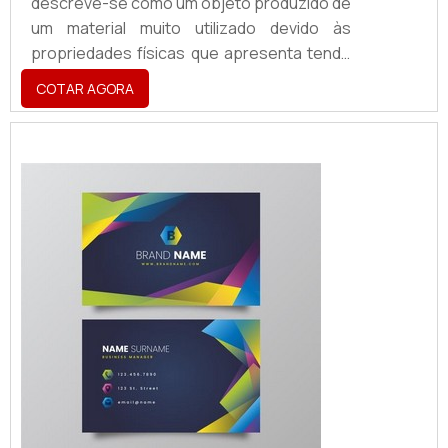
descreve-se como um objeto produzido de
um material muito utilizado devido às
propriedades físicas que apresenta tendo
a aplicabilidade em atestar a identidade
COTAR AGORA
visual de uma marca, sendo utilizado para a
criação
de:Fachadas;Totens;Letreiros;Dentre
vários outros acessórios.O PRODUTO
GARANTE UMA SÉRIE DE BENEFÍCIOSO
produto é, hoje, um ponto de extrema
importância para segmentos como cafés,
restaurant...