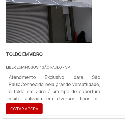
TOLDO EM VIDRO
LIBER LUMINOSOS
/ SÃO PAULO - SP
Atendimento Exclusivo para São
PauloConhecido pela grande versatilidade,
o toldo em vidro é um tipo de cobertura
muito utilizada em diversos tipos de
estabelecimentos e pode proteger
COTAR AGORA
pessoas e objetos contra a ação da chuva,
do sol e de outros tipos de intempéries
climáticas. Além de proteger todos que