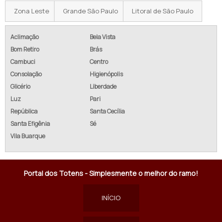
Zona Leste
Grande São Paulo
Litoral de São Paulo
Aclimação
Bela Vista
Bom Retiro
Brás
Cambuci
Centro
Consolação
Higienópolis
Glicério
Liberdade
Luz
Pari
República
Santa Cecília
Santa Efigênia
Sé
Vila Buarque
Portal dos Totens - Simplesmente o melhor do ramo!
INÍCIO