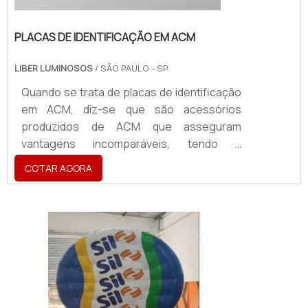
PLACAS DE IDENTIFICAÇÃO EM ACM
LIBER LUMINOSOS
/ SÃO PAULO - SP
Quando se trata de placas de identificação
em ACM, diz-se que são acessórios
produzidos de ACM que asseguram
vantagens incomparáveis, tendo a
aplicabilidade em atestar a identidade visual
COTAR AGORA
de uma marca, sendo utilizado para a
criação de fachadas, totens, letreiros,
dentre vários outros acessórios.O
PRODUTO OFERECE DIVERSAS
VANTAGENSA placa vem se tornando um
produto de extrema importância para o
segmentos como cafés, restaurantes,
shoppi...