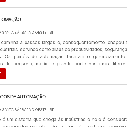
isso, ele pode ser confeccionado com o material mais adequ
ades do cliente.Encontre a melhor empresa do mercado
nner pro.
AUTOMAÇÃO
/ SANTA BÁRBARA D'OESTE - SP
a caminha a passos largos e, consequentemente, chegou 
dustriais, servindo como aliada de produtividades, seguranç
. Os painéis de automação facilitam o gerenciamento
s de pequeno, médio e grande porte nos mais diferen
indústria. Em poucas palavras, o painel elétrico atua com
A
sistema elétrico, que comanda diversas atividades em 
equipamento faz parte da linha de produção das empresa
 s.
TRICOS DE AUTOMAÇÃO
/ SANTA BÁRBARA D'OESTE - SP
 é um sistema que chega às indústrias e hoje é consider
l independentemente do setor. O sistema envolv