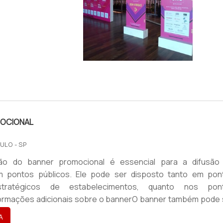
 PARA
IMAGEM ILUSTRATIVA DE TOTEM INTERATIVO PARA
EVENTOS
OCIONAL
ULO - SP
ão do banner promocional é essencial para a difusão
 pontos públicos. Ele pode ser disposto tanto em pon
stratégicos de estabelecimentos, quanto nos pon
formações adicionais sobre o bannerO banner também pode 
pontos rotativos ou alternativos escolhidos com base no púb
A