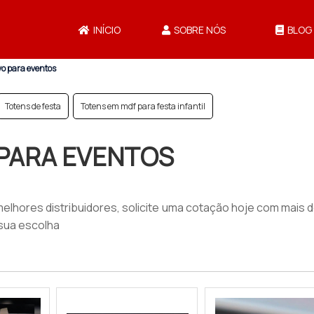
INÍCIO
SOBRE NÓS
BLOG
vo para eventos
Totens de festa
Totens em mdf para festa infantil
 PARA EVENTOS
melhores distribuidores, solicite uma cotação hoje com mais 
sua escolha