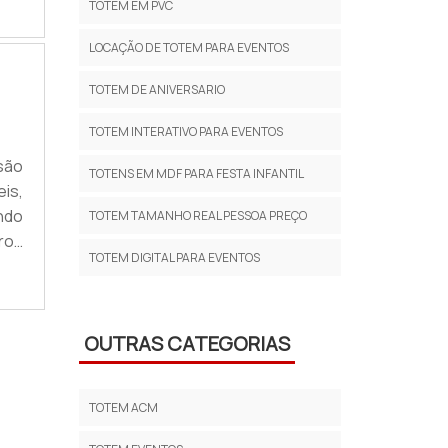
TOTEM EM PVC
omo
LOCAÇÃO DE TOTEM PARA EVENTOS
TOTEM DE ANIVERSARIO
TOTEM INTERATIVO PARA EVENTOS
são
TOTENS EM MDF PARA FESTA INFANTIL
is,
ndo
TOTEM TAMANHO REAL PESSOA PREÇO
tros
TOTEM DIGITAL PARA EVENTOS
 se
és,
OUTRAS CATEGORIAS
TOTEM ACM