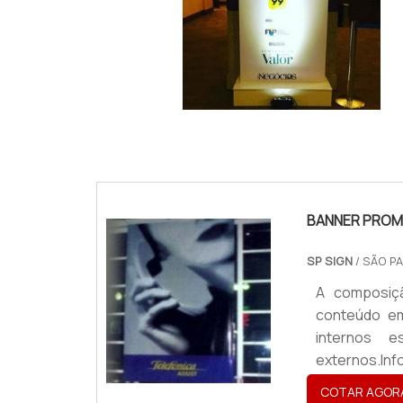
IMAGEM ILUSTRATIVA DE TOTEM INTERATIVO
EVENTOS
BANNER PROM
SP SIGN
/ SÃO PA
A composiç
conteúdo em
internos e
externos.In
aplicado em 
COTAR AGOR