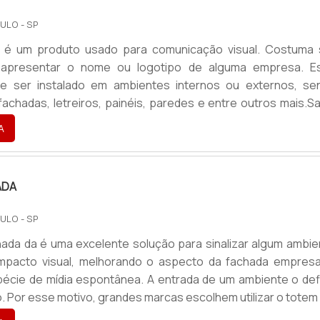
ULO - SP
xa é um produto usado para comunicação visual. Costuma 
 apresentar o nome ou logotipo de alguma empresa. E
e ser instalado em ambientes internos ou externos, se
fachadas, letreiros, painéis, paredes e entre outros mais.S
esse produtoO tamanho da fabricação do produto varia
A
ada necessidade. Além disso, esse produto é considerado 
erna, pois une durabilidade com boa aparência. Pode 
o e.
ADA
ULO - SP
ada da é uma excelente solução para sinalizar algum ambie
impacto visual, melhorando o aspecto da fachada empresar
écie de mídia espontânea. A entrada de um ambiente o def
. Por esse motivo, grandes marcas escolhem utilizar o totem
. Há diversos tipos e modelos, com materiais e forma