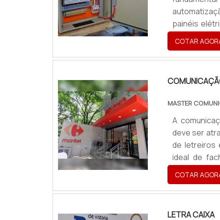
automatizaç
painéis elét
que pode ser
COTAR AGOR
o funcionam
automação s
produção das
COMUNICAÇÃO
MASTER COMUNI
A comunicaç
deve ser atra
de letreiro
ideal de fa
localização, 
COTAR AGOR
letras com i
qualificados
LETRA CAIXA