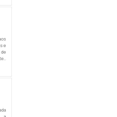
ado
 no
aos
as e
 de
tes
o o
uma
s e
ada
e a