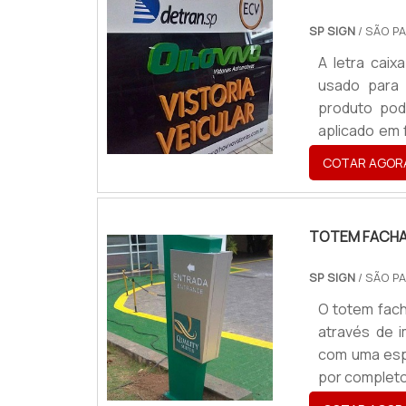
SP SIGN
/ SÃO PA
A letra cai
usado para
produto pod
aplicado em 
mais sobre 
COTAR AGOR
acordo com c
solução mod
confeccionad
TOTEM FACH
SP SIGN
/ SÃO PA
O totem fach
através de 
com uma esp
por completo
sua fachada