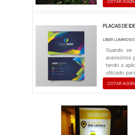
COTAR AGOR
produto é, 
cafés, restau
PLACAS DE ID
LIBER LUMINOS
Quando se t
acessórios 
tendo a apli
utilizado par
acessórios
COTAR AGOR
tornando um 
restaurantes,