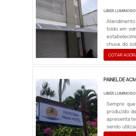
LIBER LUMINOS
Atendimento 
toldo em vid
estabelecim
chuva, do so
todos que e
COTAR AGOR
APLICAÇÕESS
para pessoa.
PAINEL DE AC
LIBER LUMINOS
Sempre que
produzido de
apresenta ten
sendo utiliz
outros ace