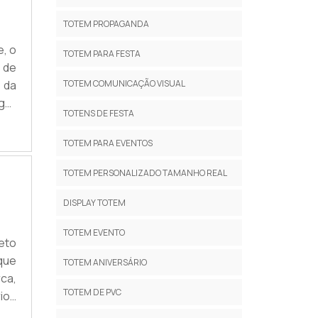
TOTEM PROPAGANDA
, o
TOTEM PARA FESTA
 de
 da
TOTEM COMUNICAÇÃO VISUAL
eger
TOTENS DE FESTA
SAS
vas
TOTEM PARA EVENTOS
TOTEM PERSONALIZADO TAMANHO REAL
DISPLAY TOTEM
TOTEM EVENTO
eto
 que
TOTEM ANIVERSÁRIO
rca,
TOTEM DE PVC
ios
OSO