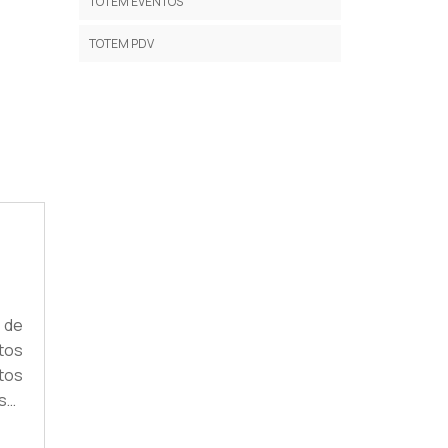
TOTEM EVENTOS
TOTEM PDV
 de
tos
tos
ser
lico