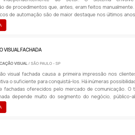
ão de procedimentos que, antes, eram feitos manualmente.
ricos de automação são de maior destaque nos últimos anos,
 fabricado de acordo com a necessidade, a rotina ou até me
A
ento de cada indústria. De todo modo, o painel elétr
erve para gerenciar o equipamento presente na linha
 grand.
 VISUAL FACHADA
CAÇÃO VISUAL
/ SÃO PAULO - SP
ão visual fachada causa a primeira impressão nos cliente
tiva o suficiente para conquistá-los. Há inúmeras possibilid
s e fachadas oferecidos pelo mercado de comunicação. O t
chada depende muito do segmento do negócio, público-al
identidade visual e objetivos da empresa. De painéis de madei
A
luminação Led, as variação são infinitas e somente profissio
 podem determinar a melhor solução para cad.