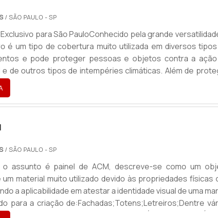
OS
/ SÃO PAULO - SP
Exclusivo para São PauloConhecido pela grande versatilidade
ro é um tipo de cobertura muito utilizada em diversos tipos
entos e pode proteger pessoas e objetos contra a ação
l e de outros tipos de intempéries climáticas. Além de prot
stão abrigados sob o mesmo. O PRODUTO GARANTE DIVER
A
endo assim, os toldos podem se tornar ótimas alternati
..
M
OS
/ SÃO PAULO - SP
 o assunto é painel de ACM, descreve-se como um obj
 um material muito utilizado devido às propriedades físicas
do a aplicabilidade em atestar a identidade visual de uma ma
ado para a criação de:Fachadas;Totens;Letreiros;Dentre vár
ssórios.O PRODUTO GARANTE UMA SÉRIE DE BENEFÍCI