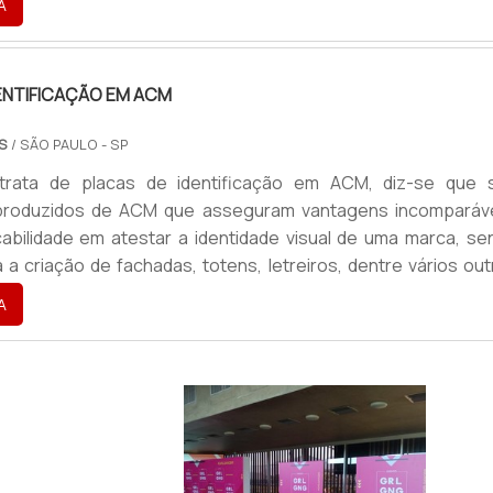
A
hoje, um ponto de extrema importância para segmentos c
rant...
ENTIFICAÇÃO EM ACM
OS
/ SÃO PAULO - SP
rata de placas de identificação em ACM, diz-se que 
produzidos de ACM que asseguram vantagens incomparáve
cabilidade em atestar a identidade visual de uma marca, se
a a criação de fachadas, totens, letreiros, dentre vários ou
.O PRODUTO OFERECE DIVERSAS VANTAGENSA placa vem
A
produto de extrema importância para o segmentos como caf
 shoppi...