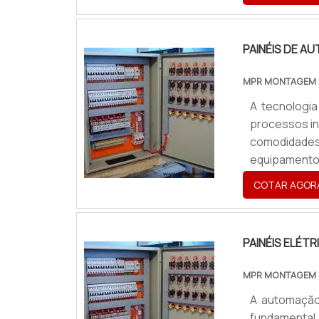
alvo. Além d
às necessid
segmento ba
PAINÉIS DE 
MPR MONTAGEM
A tecnologi
processos in
comodidades
equipamento
cenários da 
COTAR AGOR
cérebro do 
fábrica. O 
promove uma
PAINÉIS ELÉ
MPR MONTAGEM
A automação
fundamenta