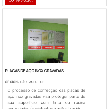
COTAR AGORA
diferenciais, fazendo com que a
comunicação visual de uma empresa seja
mais eficiente.Como funcionaO
envelopamento de carros consiste em um
investimento inteligente, estratégico e
prático. Ao aderir a esse procedimento, o
empreendedor consegue conquistar para
o seu negócio um meio de divulgação
orgânico e constant.
PLACAS DE AÇO INOX GRAVADAS
SP SIGN
/ SÃO PAULO - SP
O processo de confecção das placas de
aço inox gravadas visa proteger parte de
sua superfície com tinta ou resina
apropriadas (resistentes à ação de ácidos)