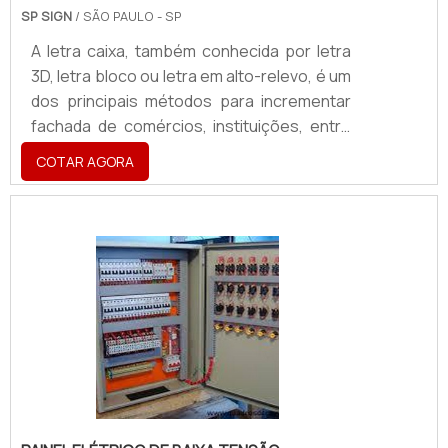
SP SIGN
/ SÃO PAULO - SP
A letra caixa, também conhecida por letra
3D, letra bloco ou letra em alto-relevo, é um
dos principais métodos para incrementar
fachada de comércios, instituições, entre
outros ambientes. Há inúmeras
COTAR AGORA
possibilidades para a aplicação do
produto.Conheça mais sobre esse
produtoFabricação em outros materiais. O
produto também pode ser fabricado em
outros materiais, como em chapa
galvanizada, aço polido, latão, aço
escovado, PVC expandido e acrílico.Se for
de interesse, é possível conversar com a
equi.