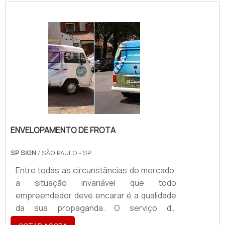
propaganda, o serviço é feito com a
aplicação de um adesivo de PVC vinil no
formato do símbolo ou propaganda a ser
anunciada.O formato dos adesivos
utilizados varia de projeto para projeto. O
cliente determina o modelo e seu tamanho,
e então o adesivo é impresso.Passos
seguidos durante .
ENVELOPAMENTO DE FROTA
SP SIGN
/ SÃO PAULO - SP
Entre todas as circunstâncias do mercado,
a situação invariável que todo
empreendedor deve encarar é a qualidade
da sua propaganda. O serviço de
envelopamento de frota oferece diversos