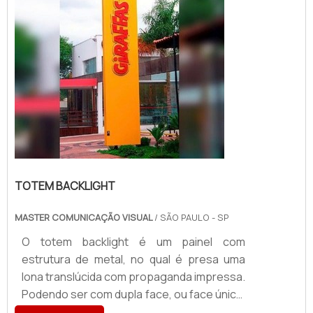
produto, o totem permite obter gra...
TOTEM BACKLIGHT
MASTER COMUNICAÇÃO VISUAL
/ SÃO PAULO - SP
O totem backlight é um painel com
estrutura de metal, no qual é presa uma
lona translúcida com propaganda impressa.
Podendo ser com dupla face, ou face única,
bem como possuir, ou não, um poste para