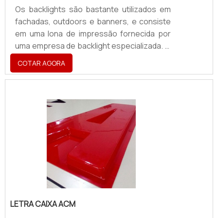
Os backlights são bastante utilizados em
fachadas, outdoors e banners, e consiste
em uma lona de impressão fornecida por
uma empresa de backlight especializada. O
produto possui como finalidade a
COTAR AGORA
comunicação direta com o cliente, para que
ele seja atraído, venha conheça o
estabelecimento e usufrua das
promoções.Empresas de backlightA lona
produzida por empresa de backlight
trabalha como um painel inserido com um
suporte que realizará a iluminação interna
da imagem desejada.Backlights são muito
u.
LETRA CAIXA ACM