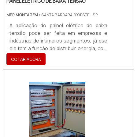
PAINEL ELÉTRICO DE BAIXA TENSÃO
MPR MONTAGEM
/ SANTA BÁRBARA D'OESTE - SP
A aplicação do painel elétrico de baixa
tensão pode ser feita em empresas e
indústrias de inúmeros segmentos, já que
ele tem a função de distribuir energia, com
medidas personalizadas para que se elas
COTAR AGORA
se adequem em cada dispositivo, ou
comandos de recepção de eletricidade. Na
prática, este painel ainda conta com
barramentos que são suportados por
isoladores, que por vezes podem ser feitos
de inúmeros metais, como cobre, por
exemplo. Os barramentos de entrada
facilitam a conexão dos cabos, que fi.