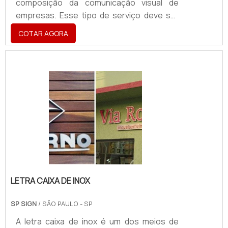
composição da comunicação visual de
empresas. Esse tipo de serviço deve ser
solicitado para a padronização dos veículos
COTAR AGORA
da empresa.A utilização de veículos
personalizados com adesivos, além de
cumprir outras necessidades de uma
determinada empresa, como transporte
eficiente de cargas, se destaca,
principalmente, pela possibilidade de levar
a uma marca para diversos
locais.Vantagens da adesivação:
Veiculação constante do nom.
LETRA CAIXA DE INOX
SP SIGN
/ SÃO PAULO - SP
A letra caixa de inox é um dos meios de