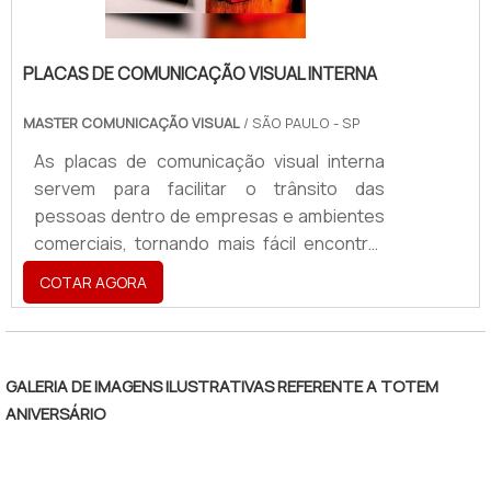
PLACAS DE COMUNICAÇÃO VISUAL INTERNA
MASTER COMUNICAÇÃO VISUAL
/ SÃO PAULO - SP
As placas de comunicação visual interna
servem para facilitar o trânsito das
pessoas dentro de empresas e ambientes
comerciais, tornando mais fácil encontrar
lugares específicos e se localizar. Uma boa
COTAR AGORA
comunicação visual interna é essencial
para facilitar o deslocamento e a
organização dos clientes de uma empresa.
Produto ideal para ambientes fechados
GALERIA DE IMAGENS ILUSTRATIVAS REFERENTE A TOTEM
Empresas; Espaços comerciais;
ANIVERSÁRIO
Escritórios; Entre outros.As placas podem
ser fabricadas em vários materiais, como
vidro, aço escovado, acrílico, PS.