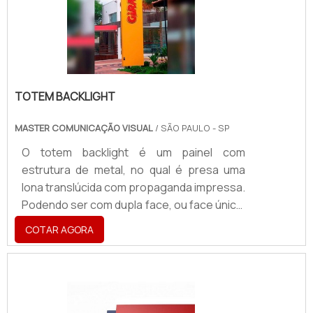
Disjuntores; Chaves; Fusíveis; Entre
outros.Os dispositivos de segurança
(disjuntores) rec.
TOTEM BACKLIGHT
MASTER COMUNICAÇÃO VISUAL
/ SÃO PAULO - SP
O totem backlight é um painel com
estrutura de metal, no qual é presa uma
lona translúcida com propaganda impressa.
Podendo ser com dupla face, ou face única,
bem como possuir, ou não, um poste para
COTAR AGORA
sustentação, o totem tem iluminação
emanada da parte interna, ou seja, por trás
da lona, evidenciando a impressão.Além do
totem com lona impressa, também é
comum a sua confecção com lona