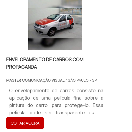
contextualiza por meio da escolha da
técnica a ser utilizada para que a
mensagem ou símbolo seja
materializado.Algumas técnicas de
elaboração são seguidas durante o
serviço, como a corrosã.
ENVELOPAMENTO DE CARROS COM
PROPAGANDA
MASTER COMUNICAÇÃO VISUAL
/ SÃO PAULO - SP
O envelopamento de carros consiste na
aplicação de uma película fina sobre a
pintura do carro, para protege-lo. Essa
película pode ser transparente ou da
mesma cor do carro. No caso do
COTAR AGORA
envelopamento de carros com