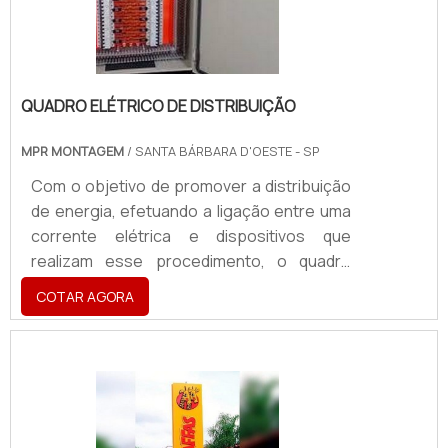
perda da unidade estética da comunicação
vis.
QUADRO ELÉTRICO DE DISTRIBUIÇÃO
MPR MONTAGEM
/ SANTA BÁRBARA D'OESTE - SP
Com o objetivo de promover a distribuição
de energia, efetuando a ligação entre uma
corrente elétrica e dispositivos que
realizam esse procedimento, o quadro
elétrico de distribuição conta com um
COTAR AGORA
painel de controle, equipamento que é
responsável por conectar os cabos de
rede no relógio de mediação. O quadro
elétrico desse equipamento abriga
diversos dispositivos, quando em
composição interna podem existir: