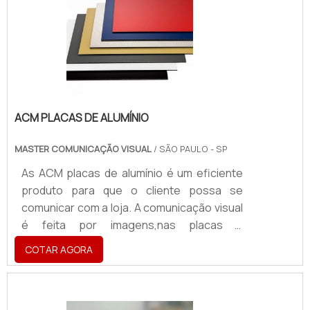
adesivada ou com alumínio composto,
chapa adesivada galvanizada e aço inox,
sendo vazados e com letras moldadas no.
ACM PLACAS DE ALUMÍNIO
MASTER COMUNICAÇÃO VISUAL
/ SÃO PAULO - SP
As ACM placas de alumínio é um eficiente
produto para que o cliente possa se
comunicar com a loja. A comunicação visual
é feita por imagens,nas placas a
customização é realizada por meio da
COTAR AGORA
relação entre o processo de escolha do
material, que neste caso será o alumínio, e
a escolha do projeto artístico, que se