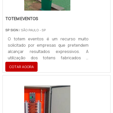
TOTEM EVENTOS
SP SIGN
/ SÃO PAULO - SP
O totem eventos é um recurso muito
solicitado por empresas que pretendem
alcançar resultados expressivos. A
utilização dos totens fabricados e
distribuídos pela SP Sign pode ser útil para
COTAR AGORA
diversos tipos de eventos, como: Eventos
para a promoção de marcas; Feiras de
tecnologia; Eventos de inaugurações de
marcas ou estabelecimentos; Eventos de
lançamentos de produtos.Principais
benefíciosO totem eventos permite a
veiculação de inúmeras informações sem a