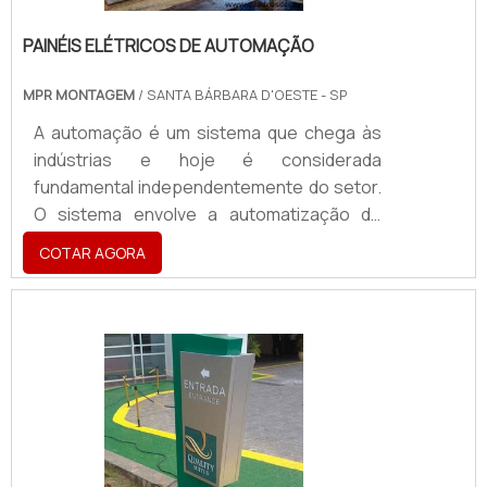
PAINÉIS ELÉTRICOS DE AUTOMAÇÃO
MPR MONTAGEM
/ SANTA BÁRBARA D'OESTE - SP
A automação é um sistema que chega às
indústrias e hoje é considerada
fundamental independentemente do setor.
O sistema envolve a automatização de
procedimentos que, antes, eram feitos
COTAR AGORA
manualmente. Os painéis elétricos de
automação são de maior destaque nos
últimos anos, já que pode ser fabricado de
acordo com a necessidade, a rotina ou até
mesmo o funcionamento de cada indústria.
De todo modo, o painel elétrico automação
serve para gerenciar o equipamento
presente na linha de produção das grand.