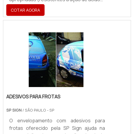
e submetê-las à corrosão por ácidos. As
COTAR AGORA
imagens inseridas podem ser transferidas
por Transferência Fotográfica (película
foto sensível) ou Silk-Screen (telas de
serigrafia).Fabricação das placasPor meio
de modernos equipamentos para produção
e corte, a placa é feita por uma equipe
formada por pessoas especializadas para
cuidar minuciosamente.
ADESIVOS PARA FROTAS
SP SIGN
/ SÃO PAULO - SP
O envelopamento com adesivos para
frotas oferecido pela SP Sign ajuda na