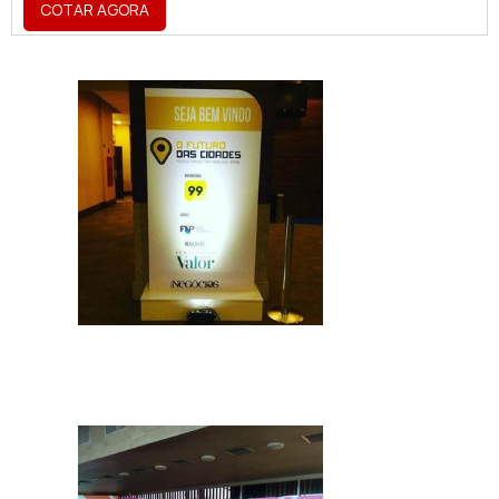
COTAR AGORA
sustentação, o totem tem iluminação
emanada da parte interna, ou seja, por trás
da lona, evidenciando a impressão.Além do
totem com lona impressa, também é
comum a sua confecção com lona
adesivada ou com alumínio composto,
chapa adesivada ga...
IMAGEM ILUSTRATIVA DE TOTEM
ANIVERSÁRIO