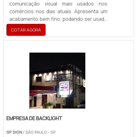
comunicação visual mais usados nos
comércios nos dias atuais. Apresenta um
acabamento bem fino, podendo ser usado
em variados setores de uma empresa ou
COTAR AGORA
de um escritório. Também é usado em
fachadas, painéis, vitrines, placas de
sinalização, placas de homenagem e entre
outras utilizações.Informações adicionais
importantesSendo de extrema elegância, a
letra caixa é uma ferramenta de decoração,
muito comum na parte interior de bares e
restaurante, com estilos .
EMPRESA DE BACKLIGHT
SP SIGN
/ SÃO PAULO - SP