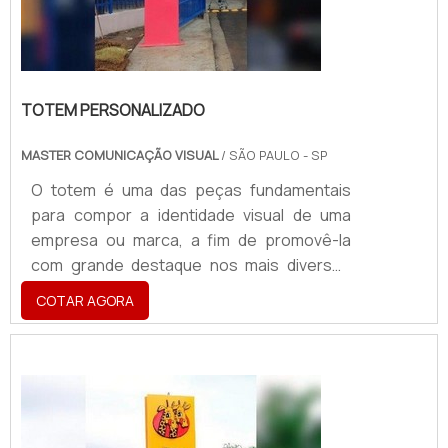
TOTEM PERSONALIZADO
MASTER COMUNICAÇÃO VISUAL
/ SÃO PAULO - SP
O totem é uma das peças fundamentais
para compor a identidade visual de uma
empresa ou marca, a fim de promovê-la
com grande destaque nos mais diversos
ambientes. Nesse sentido, é de suma
COTAR AGORA
importância adquirir um totem
personalizado, com o objetivo de alinhar
informações condizentes com o ideal, o
valor e a missão de cada empresa.Como
uma das soluções mais eficazes para
destacar uma empresa, marca ou um