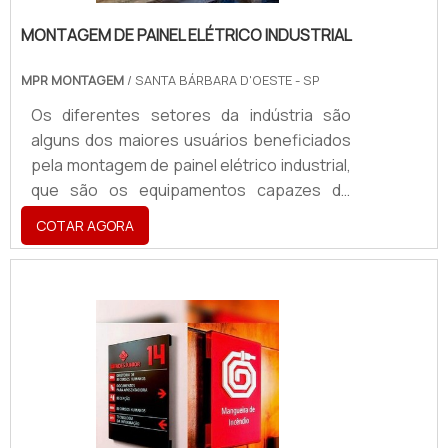
MONTAGEM DE PAINEL ELÉTRICO INDUSTRIAL
MPR MONTAGEM
/ SANTA BÁRBARA D'OESTE - SP
Os diferentes setores da indústria são
alguns dos maiores usuários beneficiados
pela montagem de painel elétrico industrial,
que são os equipamentos capazes de
proteger toda Instalação elétrica, com a
COTAR AGORA
devida análise e distribuição qualificada e
objetiva da energia elétrica para todos os
pontos de uso em todas as ocasiões em
que for necessário. Em diferentes
segmentos industriais, a utilização da
eletricidade se dá de maneira ininterrupta e,
por isso, é importante que o quadro seja
montado com a .