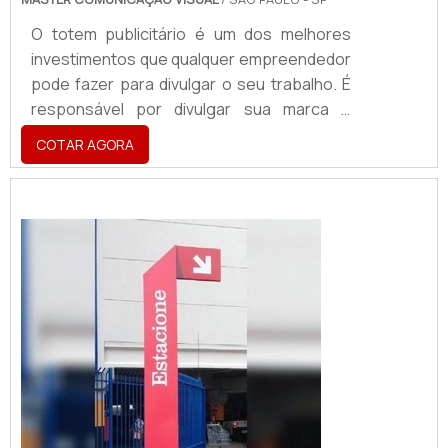
O totem publicitário é um dos melhores
investimentos que qualquer empreendedor
pode fazer para divulgar o seu trabalho. É
responsável por divulgar sua marca e
passar um melhor senso de localização
COTAR AGORA
para os atuais e novos clientes. Por ser
simples, prático e fácil de desenvolver,
muitos são os negócios que optam por
utilizar o totem, como uma porta de entrada
para o mundo da divulgação publicitária e
maior contato com os clientes.Tipos di...