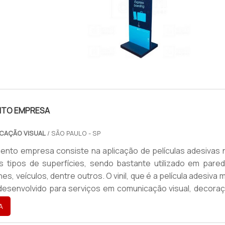
VADO
IMAGEM ILUSTRATIVA DE TOTEM MDF ADESIVADO
NTO EMPRESA
CAÇÃO VISUAL
/ SÃO PAULO - SP
nto empresa consiste na aplicação de películas adesivas 
s tipos de superfícies, sendo bastante utilizado em pared
nes, veículos, dentre outros. O vinil, que é a película adesiva 
oi desenvolvido para serviços em comunicação visual, decora
otivas, dentre outras. Utilizando o material correto de man
A
envelopamento pode ter sua durabilidade aumenta