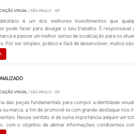
CAÇÃO VISUAL
/ SÃO PAULO - SP
licitário é um dos melhores investimentos que qualq
 pode fazer para divulgar o seu trabalho. É responsável 
 marca e passar um melhor senso de localização para os atua
s. Por ser simples, prático e fácil de desenvolver, muitos sã
 optam por utilizar o totem, como uma porta de entrada par
A
lgação publicitária e maior contato com os clientes.Tipos di..
NALIZADO
CAÇÃO VISUAL
/ SÃO PAULO - SP
a das peças fundamentais para compor a identidade visual
 ou marca, a fim de promovê-la com grande destaque nos m
ientes. Nesse sentido, é de suma importância adquirir um to
do, com o objetivo de alinhar informações condizentes co
lor e a missão de cada empresa.Como uma das soluções m