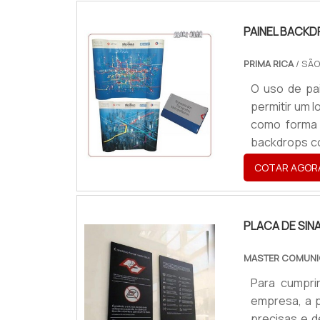
possibilitan
PAINEL BACK
PRIMA RICA
/ SÃO
O uso de pa
permitir um 
como forma 
backdrops co
com foco pr
COTAR AGOR
esse produt
comunicaçã
vantagens .
PLACA DE SIN
MASTER COMUNI
Para cumpri
empresa, a p
precisas e 