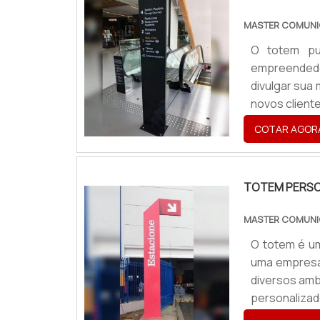
MASTER COMUNI
O totem pub
empreendedor
divulgar sua
novos cliente
negócios que
COTAR AGOR
mundo da divu
TOTEM PERSO
MASTER COMUNI
O totem é um
uma empresa
diversos amb
personaliza
ideal, o va