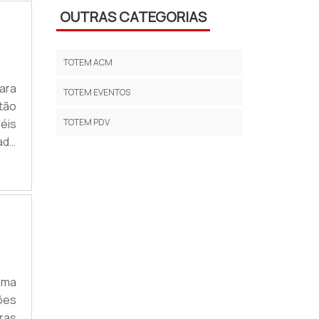
OUTRAS CATEGORIAS
TOTEM ACM
ara
TOTEM EVENTOS
ntão
éis
TOTEM PDV
ado
im,
boa
ais
uma
ões
ras