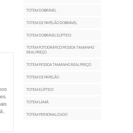
TOTEM DOBRÁVEL
TOTEM DE PAPELÃO DOBRÁVEL
TOTEM DOBRÁVEL ELÍPTICO
TOTEM FOTOGRÁFICO PESSOA TAMANHO
REAL PREÇO
TOTEM PESSOA TAMANHO REAL PREÇO
TOTEM DE PAPELÃO
nos
TOTEM ELÍPTICO
es,
TOTEM LAMÁ
mais
ção,
TOTEM PERSONALIZADO
eira
da,