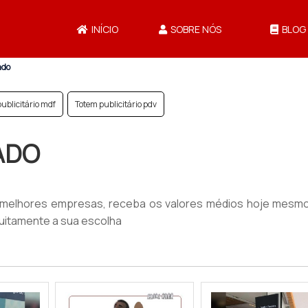
INÍCIO
SOBRE NÓS
BLOG
ado
ublicitário mdf
Totem publicitário pdv
ADO
 melhores empresas, receba os valores médios hoje mesm
tuitamente a sua escolha