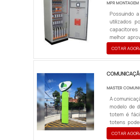
MPR MONTAGEM
Possuindo a 
utilizados 
capacitores
melhor aprov
ele, que são
COTAR AGOR
um equipamen
nos procedim
COMUNICAÇÃO
MASTER COMUNI
A comunicaçã
modelo de di
totem é fáci
totens pode
vertical e 
COTAR AGOR
público.Ma