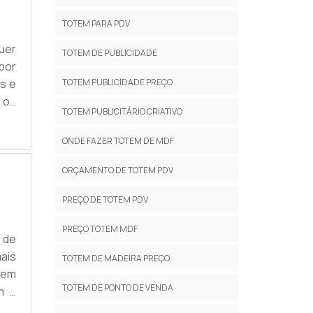
TOTEM PARA PDV
uer
TOTEM DE PUBLICIDADE
por
is e
TOTEM PUBLICIDADE PREÇO
o os
TOTEM PUBLICITÁRIO CRIATIVO
a o
.
ONDE FAZER TOTEM DE MDF
ORÇAMENTO DE TOTEM PDV
PREÇO DE TOTEM PDV
PREÇO TOTEM MDF
 de
ais
TOTEM DE MADEIRA PREÇO
tem
TOTEM DE PONTO DE VENDA
m o
ais