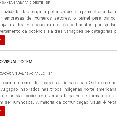
/ SANTA BÁRBARA D'OESTE - SP
finalidade de corrigir a potência de equipamentos industri
por empresas de inúmeros setores, o painel para banco
 ajuda a trazer economia nos procedimentos por ajudar
eitamento da potência. Há três variações de categorias p
: Tipo semiautomático; Tipo automático; Tipo fixo.Trata-se
A
to que é muito requisitado por oferecer diversos benefíc
entos empresariais, assim como nos mais variados setores i
 VISUAL TOTEM
CAÇÃO VISUAL
/ SÃO PAULO - SP
o visual totem é ideal para essa demarcação. Os totens são
vulgação inspirados nas tribos indígenas norte americana
l de instalar, pode ter diversos tamanhos e formatos e s
m ser luminosos. A maioria da comunicação visual é feita
tem como detalhes cores, e letras que chamem atenção
A
teriais envolvidos na fabricação PVC; ACM; MDF; Ch