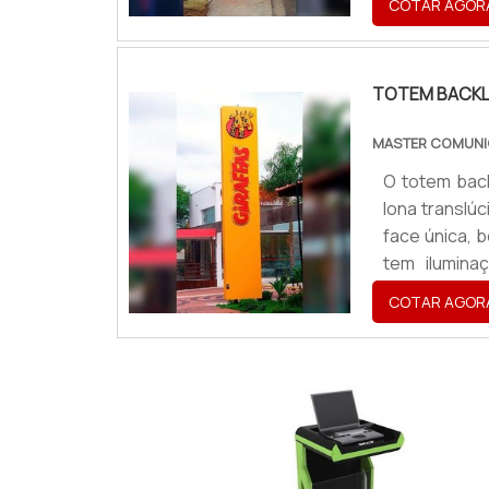
COTAR AGOR
eficazes par
obter gra...
TOTEM BACKL
MASTER COMUNI
O totem back
lona translú
face única, 
tem ilumina
evidenciand
COTAR AGOR
comum a sua
chapa adesiv