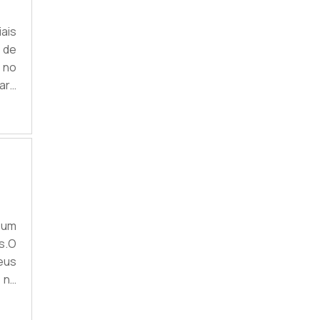
ais
 de
 no
ara
 de
ios
nd.
 um
s.O
eus
 na
 do
apa