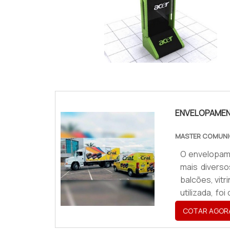
IMAGEM ILUSTRATIVA DE TOTEM MDF ADESI
ENVELOPAME
MASTER COMUNI
O envelopame
mais diverso
balcões, vitri
utilizada, f
linhas autom
COTAR AGOR
eficaz, o 