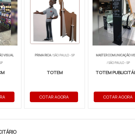
O VISUAL
PRIMA RICA
/ SÃO PAULO - SP
MASTER COMUNICAÇÃO VI
SP
/ SÃO PAULO - SP
CM
TOTEM
TOTEM PUBLICITÁ
RA
COTAR AGORA
COTAR AGORA
CITÁRIO