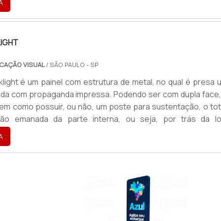
A
a destacar uma empresa, marca ou um produto, o totem perm
IGHT
CAÇÃO VISUAL
/ SÃO PAULO - SP
light é um painel com estrutura de metal, no qual é presa 
cida com propaganda impressa. Podendo ser com dupla face,
bem como possuir, ou não, um poste para sustentação, o to
ção emanada da parte interna, ou seja, por trás da lo
o a impressão.Além do totem com lona impressa, també
A
 confecção com lona adesivada ou com alumínio compos
ada ga...