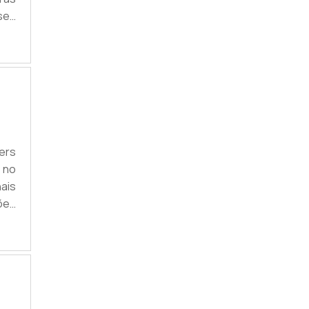
 seu
nada
PVC,
ers
 no
ais
ões
 que
, a