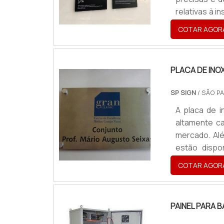
relativas à 
uso para tal
COTAR AGOR
a partir de m
de forma a p
PLACA DE INO
SP SIGN
/ SÃO PA
A placa de i
altamente c
mercado. Alé
estão dispo
apropriadas 
COTAR AGOR
mescle um as
empresa refe
PAINEL PARA 