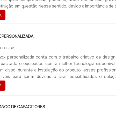
instrução em questão.Nesse sentido, devido à importância de
 ambiente, é de suma importância que a placa seja confeccio
A
atérias-primas de grande resistência, como acrílico, MDF ou 
oder ser instalada tanto em ambientes interno.
X PERSONALIZADA
ULO - SP
nox personalizada conta com o trabalho criativo de design
apacitado e equipados com a melhor tecnologia disponível
m disso, durante a instalação do produto, esses profission
níveis para sanar dúvidas e criar possibilidades e soluç
para cada cliente.Para os clientes que procuram um material
A
pecto estético sofisticado com praticidade e durabilidade
rência no mercado fornece a placa de inox O item p.
BANCO DE CAPACITORES