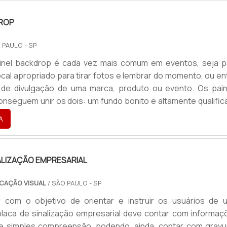
do o envelopamento de diversos objetos de manei.
DROP
 PAULO - SP
inel backdrop é cada vez mais comum em eventos, seja p
local apropriado para tirar fotos e lembrar do momento, ou e
de divulgação de uma marca, produto ou evento. Os pain
nseguem unir os dois: um fundo bonito e altamente qualific
incipal no que está sendo anunciado naquela ocasião. Ass
A
o se torna indispensável para quem deseja aliar uma 
o com a memorização de uma marca. Uma das princip
ALIZAÇÃO EMPRESARIAL
CAÇÃO VISUAL
/ SÃO PAULO - SP
r com o objetivo de orientar e instruir os usuários de 
laca de sinalização empresarial deve contar com informaç
de simples compreensão, podendo, ainda, contar com gravu