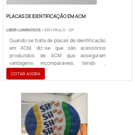
PLACAS DE IDENTIFICAÇÃO EM ACM
LIBER LUMINOSOS
/ SÃO PAULO - SP
Quando se trata de placas de identificação
em ACM, diz-se que são acessórios
produzidos de ACM que asseguram
vantagens incomparáveis, tendo a
aplicabilidade em atestar a identidade visual
COTAR AGORA
de uma marca, sendo utilizado para a
criação de fachadas, totens, letreiros,
dentre vários outros acessórios.O
PRODUTO OFERECE DIVERSAS
VANTAGENSA placa vem se tornando um
produto de extrema importância para o
segmentos como cafés, restaurantes,
shoppi...