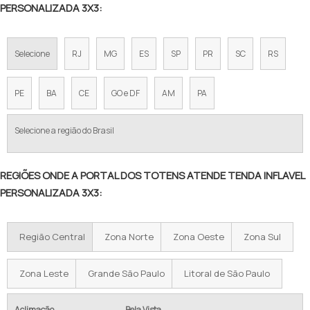
PERSONALIZADA 3X3:
Selecione
RJ
MG
ES
SP
PR
SC
RS
PE
BA
CE
GO e DF
AM
PA
Selecione a região do Brasil
REGIÕES ONDE A PORTAL DOS TOTENS ATENDE TENDA INFLAVEL
PERSONALIZADA 3X3:
Região Central
Zona Norte
Zona Oeste
Zona Sul
Zona Leste
Grande São Paulo
Litoral de São Paulo
Aclimação
Bela Vista