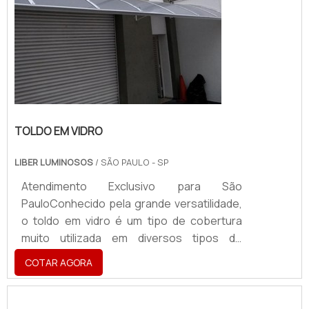
TOLDO EM VIDRO
LIBER LUMINOSOS
/ SÃO PAULO - SP
Atendimento Exclusivo para São
PauloConhecido pela grande versatilidade,
o toldo em vidro é um tipo de cobertura
muito utilizada em diversos tipos de
estabelecimentos e pode proteger
COTAR AGORA
pessoas e objetos contra a ação da chuva,
do sol e de outros tipos de intempéries
climáticas. Além de proteger todos que