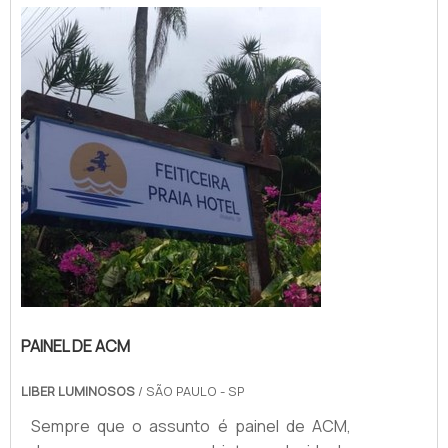
estão abrigados sob o mesmo. O
PRODUTO GARANTE DIVERSAS
APLICAÇÕESSendo assim, os toldos
podem se tornar ótimas alternativas para
pessoa...
PAINEL DE ACM
LIBER LUMINOSOS
/ SÃO PAULO - SP
Sempre que o assunto é painel de ACM,