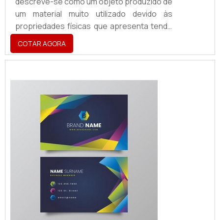
descreve-se como um objeto produzido de
um material muito utilizado devido às
propriedades físicas que apresenta tendo
a aplicabilidade em atestar a identidade
COTAR AGORA
visual de uma marca, sendo utilizado para a
criação
de:Fachadas;Totens;Letreiros;Dentre
vários outros acessórios.O PRODUTO
GARANTE UMA SÉRIE DE BENEFÍCIOSO
produto é, hoje, um ponto de extrema
importância para segmentos como cafés,
restaurant...