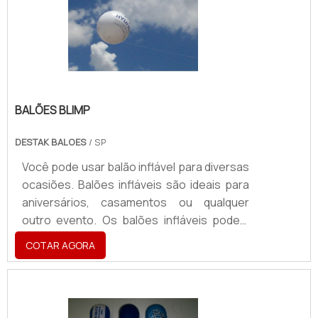
BALÕES BLIMP
DESTAK BALOES
/ SP
Você pode usar balão inflável para diversas
ocasiões. Balões infláveis são ideais para
aniversários, casamentos ou qualquer
outro evento. Os balões infláveis podem
ser usados para tornar o ambiente muito
COTAR AGORA
mais alegre e vibrante, com seus modelos
divertidos e grandes formatos. Eles
também podem ser usados para
campanhas publicitárias, em conjunto com