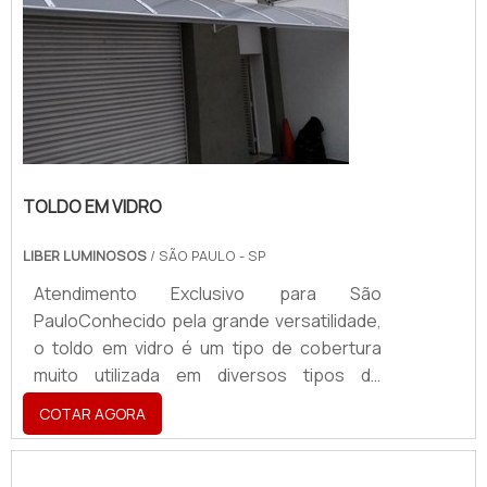
TOLDO EM VIDRO
LIBER LUMINOSOS
/ SÃO PAULO - SP
Atendimento Exclusivo para São
PauloConhecido pela grande versatilidade,
o toldo em vidro é um tipo de cobertura
muito utilizada em diversos tipos de
estabelecimentos e pode proteger
COTAR AGORA
pessoas e objetos contra a ação da chuva,
do sol e de outros tipos de intempéries
climáticas. Além de proteger todos que