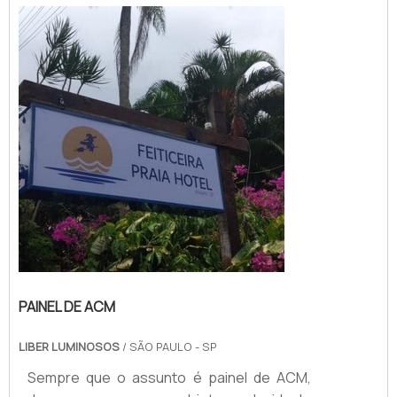
estão abrigados sob o mesmo. O
PRODUTO GARANTE DIVERSAS
APLICAÇÕESSendo assim, os toldos
podem se tornar ótimas alternativas para
pessoa...
PAINEL DE ACM
LIBER LUMINOSOS
/ SÃO PAULO - SP
Sempre que o assunto é painel de ACM,