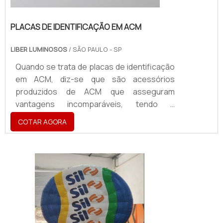
PLACAS DE IDENTIFICAÇÃO EM ACM
LIBER LUMINOSOS
/ SÃO PAULO - SP
Quando se trata de placas de identificação
em ACM, diz-se que são acessórios
produzidos de ACM que asseguram
vantagens incomparáveis, tendo a
aplicabilidade em atestar a identidade visual
COTAR AGORA
de uma marca, sendo utilizado para a
criação de fachadas, totens, letreiros,
dentre vários outros acessórios.O
PRODUTO OFERECE DIVERSAS
VANTAGENSA placa vem se tornando um
produto de extrema importância para o
segmentos como cafés, restaurantes,
shoppi...