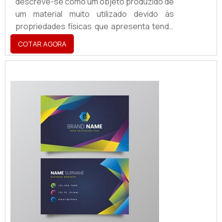
descreve-se como um objeto produzido de
um material muito utilizado devido às
propriedades físicas que apresenta tendo
a aplicabilidade em atestar a identidade
COTAR AGORA
visual de uma marca, sendo utilizado para a
criação
de:Fachadas;Totens;Letreiros;Dentre
vários outros acessórios.O PRODUTO
GARANTE UMA SÉRIE DE BENEFÍCIOSO
produto é, hoje, um ponto de extrema
importância para segmentos como cafés,
restaurant...