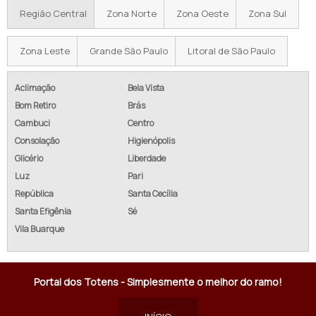
Região Central
Zona Norte
Zona Oeste
Zona Sul
Zona Leste
Grande São Paulo
Litoral de São Paulo
Aclimação
Bela Vista
Bom Retiro
Brás
Cambuci
Centro
Consolação
Higienópolis
Glicério
Liberdade
Luz
Pari
República
Santa Cecília
Santa Efigênia
Sé
Vila Buarque
Portal dos Totens - Simplesmente o melhor do ramo!