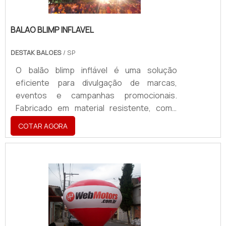
BALAO BLIMP INFLAVEL
DESTAK BALOES
/ SP
O balão blimp inflável é uma solução
eficiente para divulgação de marcas,
eventos e campanhas promocionais.
Fabricado em material resistente, como
PVC ou nylon reforçado, pode ser utilizado
COTAR AGORA
em ambientes internos e externos,
suportando diferentes condições
climáticas. Com grande visibilidade aérea,
destaca-se em feiras, inaugurações e
ações publicitárias, atraindo a atenção de
um amplo público. Personalizável em cores,
formatos e logotipos, oferece alta
durabilidade e fácil instalação. Além disso,