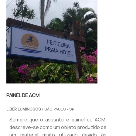
PRODUTO GARANTE DIVERSAS
APLICAÇÕESSendo assim, os toldos
podem se tornar ótimas alternativas para
pessoa...
PAINEL DE ACM
LIBER LUMINOSOS
/ SÃO PAULO - SP
Sempre que o assunto é painel de ACM,
descreve-se como um objeto produzido de
um material muito utilizado devido às