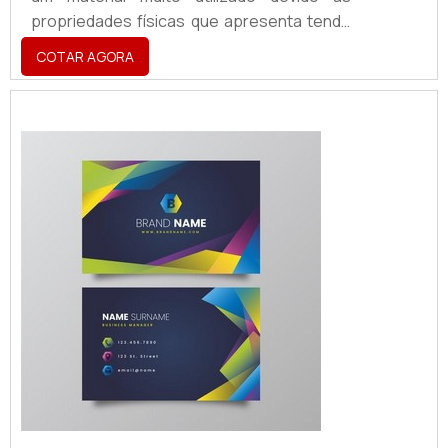
propriedades físicas que apresenta tendo
a aplicabilidade em atestar a identidade
COTAR AGORA
visual de uma marca, sendo utilizado para a
criação
de:Fachadas;Totens;Letreiros;Dentre
vários outros acessórios.O PRODUTO
GARANTE UMA SÉRIE DE BENEFÍCIOSO
produto é, hoje, um ponto de extrema
importância para segmentos como cafés,
restaurant...