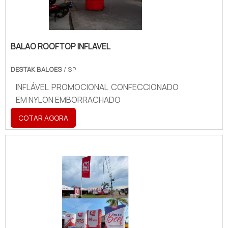
sua leveza permite transporte prático e
reutilização em diversas ocasiões,
tornando-se uma alternativa econômica e
BALAO ROOFTOP INFLAVEL
impactante para estratégias de marketing
e comunicação visual.
DESTAK BALOES
/ SP
INFLÁVEL PROMOCIONAL CONFECCIONADO
EM NYLON EMBORRACHADO
COTAR AGORA