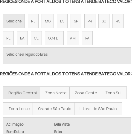
REGIÕES ONDE A PORTAL DOS TOTENS ATENDE BATECO VALOR:
Selecione
RJ
MG
ES
SP
PR
SC
RS
PE
BA
CE
GO e DF
AM
PA
Selecione a região do Brasil
REGIÕES ONDE A PORTAL DOS TOTENS ATENDE BATECO VALOR:
Região Central
Zona Norte
Zona Oeste
Zona Sul
Zona Leste
Grande São Paulo
Litoral de São Paulo
Aclimação
Bela Vista
Bom Retiro
Brás