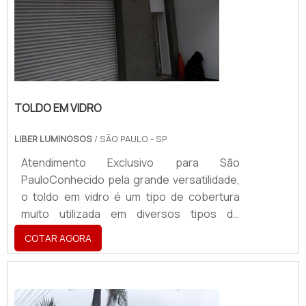
TOLDO EM VIDRO
LIBER LUMINOSOS
/ SÃO PAULO - SP
Atendimento Exclusivo para São
PauloConhecido pela grande versatilidade,
o toldo em vidro é um tipo de cobertura
muito utilizada em diversos tipos de
estabelecimentos e pode proteger
COTAR AGORA
pessoas e objetos contra a ação da chuva,
do sol e de outros tipos de intempéries
climáticas. Além de proteger todos que
estão abrigados sob o mesmo. O