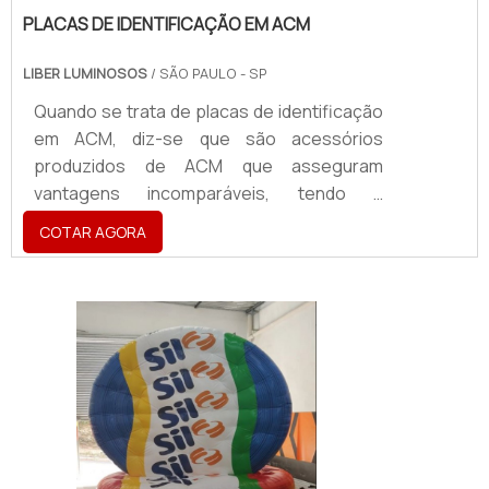
PLACAS DE IDENTIFICAÇÃO EM ACM
LIBER LUMINOSOS
/ SÃO PAULO - SP
Quando se trata de placas de identificação
em ACM, diz-se que são acessórios
produzidos de ACM que asseguram
vantagens incomparáveis, tendo a
aplicabilidade em atestar a identidade visual
COTAR AGORA
de uma marca, sendo utilizado para a
criação de fachadas, totens, letreiros,
dentre vários outros acessórios.O
PRODUTO OFERECE DIVERSAS
VANTAGENSA placa vem se tornando um
produto de extrema importância para o
segmentos como cafés, restaurantes,
shoppi...